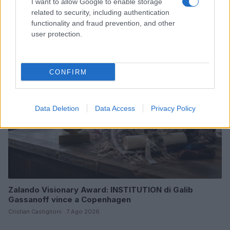
Scopri Rocca San Giovanni, il borgo abruzzese tra
I want to allow Google to enable storage
mare e storia
related to security, including authentication
functionality and fraud prevention, and other
Cristian Castiglioni · 8 Ago 2026
user protection.
LIFESTYLE
CONFIRM
Data Deletion
Data Access
Privacy Policy
Zalando Visionary Award: INSTITUTION di Galib
Gassanoff vince a Copenhagen
Cristian Castiglioni · 7 Ago 2026