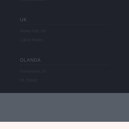
UK
News Hub UK
Lgbtq News
OLANDA
Investeren 24
NL Newz