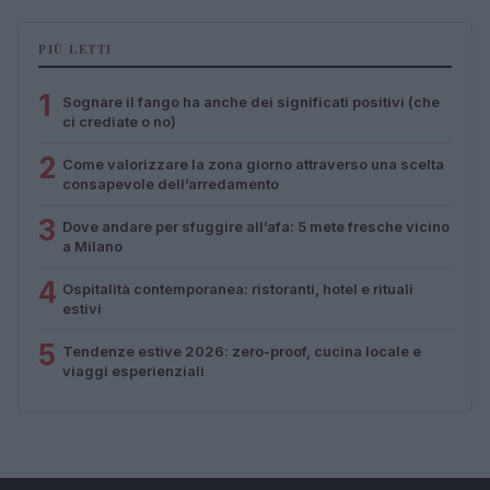
PIÙ LETTI
1
Sognare il fango ha anche dei significati positivi (che
ci crediate o no)
2
Come valorizzare la zona giorno attraverso una scelta
consapevole dell’arredamento
3
Dove andare per sfuggire all’afa: 5 mete fresche vicino
a Milano
4
Ospitalità contemporanea: ristoranti, hotel e rituali
estivi
5
Tendenze estive 2026: zero-proof, cucina locale e
viaggi esperienziali