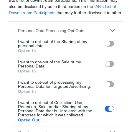
IAB’s list of downstream participants. This information may
also be disclosed by us to third parties on the
IAB’s List of
Downstream Participants
that may further disclose it to other
third parties.
Please note that this website/app uses one or more Google
Personal Data Processing Opt Outs
services and may gather and store information including but
not limited to your visit or usage behaviour. You may click to
I want to opt-out of the Sharing of my
personal data.
grant or deny consent to Google and its third-party tags to
Opted In
use your data for below specified purposes in below Google
Continua a leggere
consent section.
I want to opt-out of the Sale of my
Personal Data.
Opted In
LIFESTYLE
I want to opt-out of processing my
Personal Data for Targeted Advertising.
Opted In
I want to opt-out of Collection, Use,
Retention, Sale, and/or Sharing of my
Personal Data that Is Unrelated with the
Purposes for which it was collected.
Opted Out