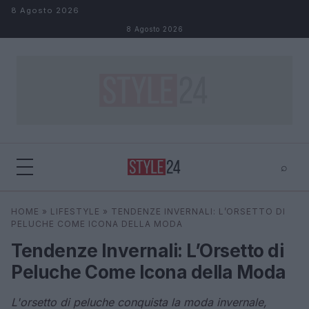
Salta al contenuto
8 Agosto 2026
8 Agosto 2026
⌕
×
⌕
HOME
»
LIFESTYLE
»
TENDENZE INVERNALI: L’ORSETTO DI
Cerca
PELUCHE COME ICONA DELLA MODA
Tendenze Invernali: L’Orsetto di
Peluche Come Icona della Moda
L'orsetto di peluche conquista la moda invernale,