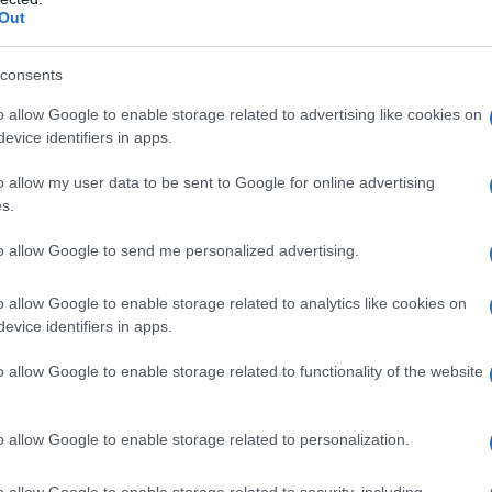
Out
consents
o allow Google to enable storage related to advertising like cookies on
oro giallo e rosa, simboli di calore e luminosità,
evice identifiers in apps.
i e zaffiri. I
gioielli oversize
e dalle forme
o allow my user data to be sent to Google for online advertising
rno, esprimendo personalità e stile. Chi
s.
overà eleganti linee semplici e raffinate, perfette
to allow Google to send me personalized advertising.
o allow Google to enable storage related to analytics like cookies on
onalità
evice identifiers in apps.
o allow Google to enable storage related to functionality of the website
anno conquistando un ruolo sempre più
ccessori non si limitano più a segnare il tempo,
o allow Google to enable storage related to personalization.
stile
. I quadranti perlacei e i dettagli metallici
 ogni polso un vero palcoscenico di eleganza.
o allow Google to enable storage related to security, including