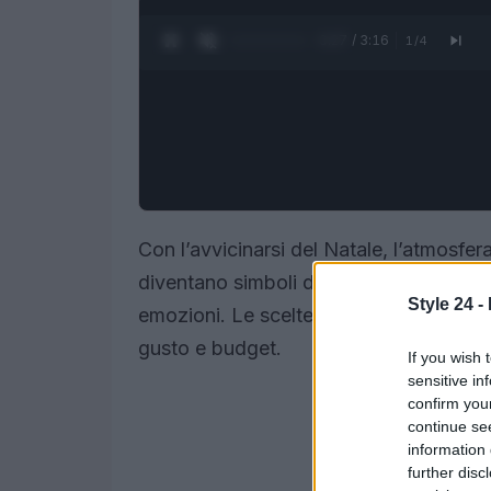
0:28 / 3:16
1
/
4
Con l’avvicinarsi del Natale, l’atmosfera
diventano simboli di affetto, e i
gioielli
Style 24 -
emozioni. Le scelte di quest’anno sono 
gusto e budget.
If you wish 
sensitive in
confirm you
continue se
information 
further disc