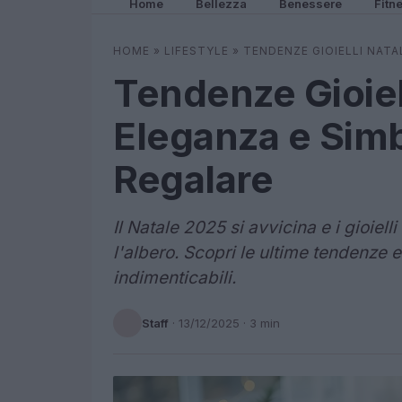
Home
Bellezza
Benessere
Fitn
HOME
»
LIFESTYLE
»
TENDENZE GIOIELLI NATA
Tendenze Gioiel
Eleganza e Simbo
Regalare
Il Natale 2025 si avvicina e i gioiell
l'albero. Scopri le ultime tendenze e
indimenticabili.
Staff
·
13/12/2025
· 3 min