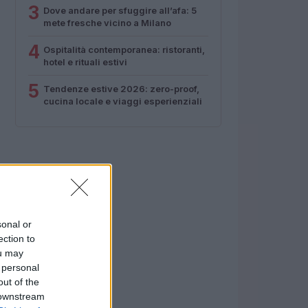
3
Dove andare per sfuggire all’afa: 5
mete fresche vicino a Milano
4
Ospitalità contemporanea: ristoranti,
hotel e rituali estivi
5
Tendenze estive 2026: zero-proof,
cucina locale e viaggi esperienziali
sonal or
ection to
ou may
 personal
out of the
 downstream