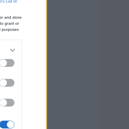
B’s List of
er and store
to grant or
ed purposes