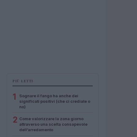
PIÙ LETTI
1
Sognare il fango ha anche dei
significati positivi (che ci crediate o
no)
2
Come valorizzare la zona giorno
attraverso una scelta consapevole
dell’arredamento