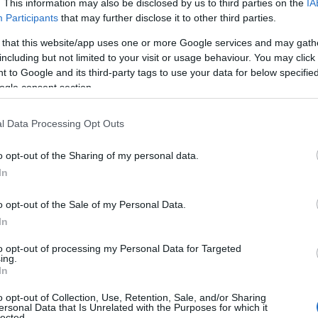
. This information may also be disclosed by us to third parties on the
IA
Participants
that may further disclose it to other third parties.
 that this website/app uses one or more Google services and may gath
including but not limited to your visit or usage behaviour. You may click 
 to Google and its third-party tags to use your data for below specifi
ogle consent section.
l Data Processing Opt Outs
o opt-out of the Sharing of my personal data.
In
o opt-out of the Sale of my Personal Data.
e festività
In
o di grande luminosità grazie a una vasta
to opt-out of processing my Personal Data for Targeted
ing.
ano a ogni stile. Che si tratti di anelli, collane,
In
ato per esaltare la bellezza di chi lo indossa. I
o opt-out of Collection, Use, Retention, Sale, and/or Sharing
ersonal Data that Is Unrelated with the Purposes for which it
he simboli di affetto e continuità, capaci di
lected.