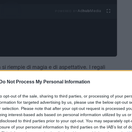
Ad
hub
Media
POWERED BY
 si riempie di magia e di aspettative. I regali
si trasformano in veri e propri messaggeri di
Do Not Process My Personal Information
variegate e brillanti, pronte a soddisfare ogni
to opt-out of the sale, sharing to third parties, or processing of your per
formation for targeted advertising by us, please use the below opt-out s
r selection. Please note that after your opt-out request is processed y
eing interest-based ads based on personal information utilized by us or
disclosed to third parties prior to your opt-out. You may separately opt-
losure of your personal information by third parties on the IAB’s list of