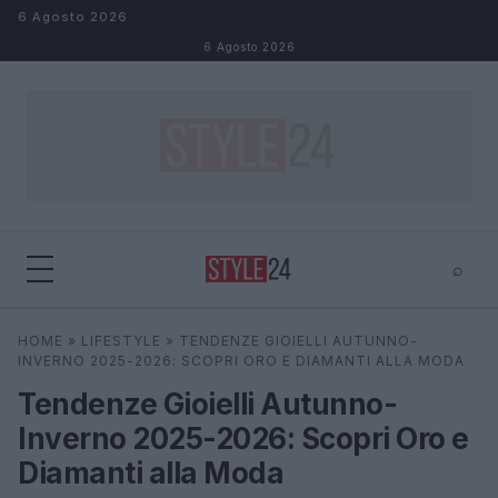
Salta al contenuto
6 Agosto 2026
6 Agosto 2026
⌕
×
⌕
HOME
»
LIFESTYLE
»
TENDENZE GIOIELLI AUTUNNO-
Cerca
INVERNO 2025-2026: SCOPRI ORO E DIAMANTI ALLA MODA
Tendenze Gioielli Autunno-
Inverno 2025-2026: Scopri Oro e
Diamanti alla Moda