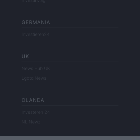
InvestirMag
GERMANIA
Investieren24
UK
News Hub UK
Lgbtq News
OLANDA
Investeren 24
NL Newz