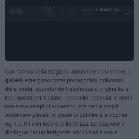
0:29 /
Ad
hub
Media
POWERED
1
/
4
3:16
BY
Con l’arrivo della stagione autunnale e invernale, i
gioielli
emergono come protagonisti indiscussi
della moda, apportando freschezza e originalità ai
look quotidiani. Collane, orecchini, bracciali e anelli
non sono semplici accessori, ma veri e propri
statement pieces
, in grado di definire e arricchire
ogni outfit con luce e brillantezza. La stagione si
distingue per un intrigante mix di tradizione e