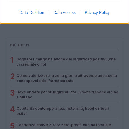
Scopri Vulcano, l’isola delle Eolie con spiagge nere e
Data Deletion
Data Access
Privacy Policy
paesaggi vulcanici
Cristian Castiglioni · 6 Ago 2026
PIÙ LETTI
1
Sognare il fango ha anche dei significati positivi (che
ci crediate o no)
2
Come valorizzare la zona giorno attraverso una scelta
consapevole dell’arredamento
3
Dove andare per sfuggire all’afa: 5 mete fresche vicino
a Milano
4
Ospitalità contemporanea: ristoranti, hotel e rituali
estivi
5
Tendenze estive 2026: zero-proof, cucina locale e