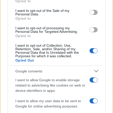
Opted In
use your data for below specified purposes in below Google
consent section.
I want to opt-out of the Sale of my
Personal Data.
Opted In
I want to opt-out of processing my
Personal Data for Targeted Advertising.
Opted In
I want to opt-out of Collection, Use,
Retention, Sale, and/or Sharing of my
Esplorare il Giardino delle Meraviglie: piante
Personal Data that Is Unrelated with the
straordinarie e lezioni di vita
Purposes for which it was collected.
Opted Out
Cristian Castiglioni · 6 Ago 2026
Google consents
LIFESTYLE
I want to allow Google to enable storage
related to advertising like cookies on web or
device identifiers in apps.
I want to allow my user data to be sent to
Google for online advertising purposes.