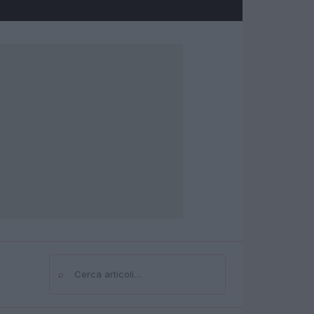
⌕
Cerca