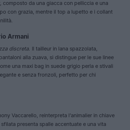
er, composto da una giacca con pelliccia e una
o con grazia, mentre il top a lupetto e i collant
ilità.
rio Armani
zza discreta
. Il tailleur in lana spazzolata,
taloni alla zuava, si distingue per le sue linee
come una maxi bag in suede grigio perla e stivali
legante e senza fronzoli, perfetto per chi
hony Vaccarello, reinterpreta l’animalier in chiave
sfilata presenta spalle accentuate e una vita