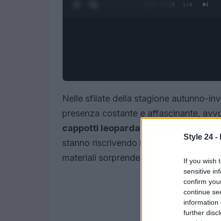
0:28 / 3:16
1
/
4
Nelle sfilate della stagione autunno-in
presenza costante e affascinante, avv
cappotti leopardati
alle
giacche zebr
Style 24 -
stanno riscrivendo le regole di questa
materiali sorprendenti.
If you wish 
sensitive in
confirm you
continue se
information 
further disc