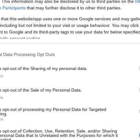
. This information may also be disclosed by us to third parties on the
IA
Participants
that may further disclose it to other third parties.
 that this website/app uses one or more Google services and may gath
including but not limited to your visit or usage behaviour. You may click 
 to Google and its third-party tags to use your data for below specifi
ogle consent section.
l Data Processing Opt Outs
o opt-out of the Sharing of my personal data.
In
o opt-out of the Sale of my Personal Data.
no non solo come un modo per esprimere una
In
bolo di eleganza e raffinatezza. Lontano dagli
to opt-out of processing my Personal Data for Targeted
 fantasie arricchiscono il guardaroba con un
ing.
In
o opt-out of Collection, Use, Retention, Sale, and/or Sharing
ersonal Data that Is Unrelated with the Purposes for which it
lected.