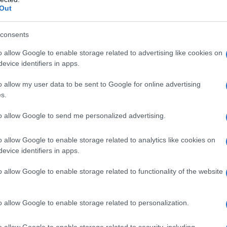
Out
er risiede nel modo in cui viene indossato. Un
consents
 elemento discreto se abbinato a toni neutri e
o allow Google to enable storage related to advertising like cookies on
bito maculato
acquista carattere quando è
evice identifiers in apps.
 creando un equilibrio delicato tra audacia e
o allow my user data to be sent to Google for online advertising
s.
to allow Google to send me personalized advertising.
ale: non basta indossare una stampa audace per
o allow Google to enable storage related to analytics like cookies on
evice identifiers in apps.
ede nella
grazia
, nel
controllo
e nella
tasie animalier si trasformano così in un riflesso
o allow Google to enable storage related to functionality of the website
aci di attrarre l’attenzione senza mai risultare
o allow Google to enable storage related to personalization.
o allow Google to enable storage related to security, including