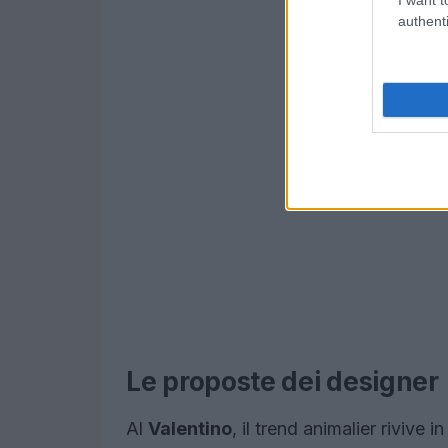
authenti
Le proposte dei designer
Al
Valentino
, il trend animalier rivive