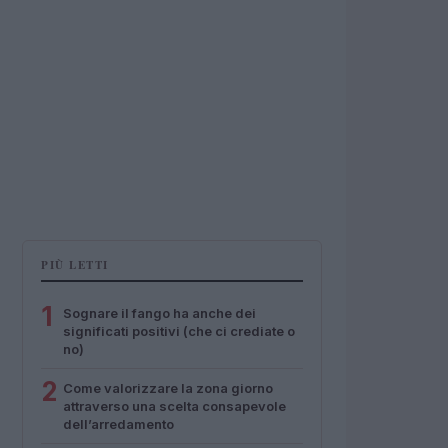
PIÙ LETTI
1
Sognare il fango ha anche dei
significati positivi (che ci crediate o
no)
2
Come valorizzare la zona giorno
attraverso una scelta consapevole
dell’arredamento