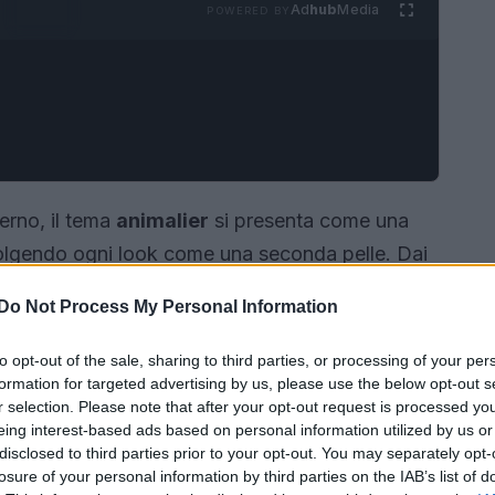
Ad
hub
Media
POWERED BY
verno, il tema
animalier
si presenta come una
olgendo ogni look come una seconda pelle. Dai
ati
, fino agli accessori maculati, gli stilisti
Do Not Process My Personal Information
 tendenza, giocando con proporzioni innovative e
to opt-out of the sale, sharing to third parties, or processing of your per
formation for targeted advertising by us, please use the below opt-out s
r selection. Please note that after your opt-out request is processed y
eing interest-based ads based on personal information utilized by us or
disclosed to third parties prior to your opt-out. You may separately opt-
losure of your personal information by third parties on the IAB’s list of