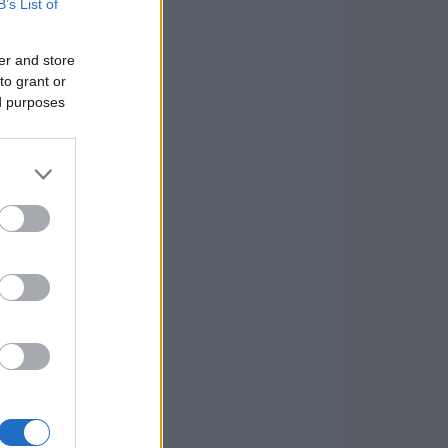
B’s List of
er and store
to grant or
ed purposes