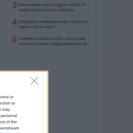
3
Dove andare per sfuggire all’afa: 5
mete fresche vicino a Milano
4
Ospitalità contemporanea: ristoranti,
hotel e rituali estivi
5
Tendenze estive 2026: zero-proof,
cucina locale e viaggi esperienziali
sonal or
ection to
ou may
 personal
out of the
 downstream