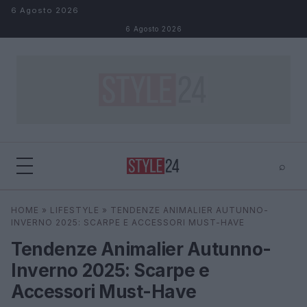
Salta al contenuto
6 Agosto 2026
6 Agosto 2026
⌕
×
⌕
HOME
»
LIFESTYLE
»
TENDENZE ANIMALIER AUTUNNO-
Cerca
INVERNO 2025: SCARPE E ACCESSORI MUST-HAVE
Tendenze Animalier Autunno-
Inverno 2025: Scarpe e
Accessori Must-Have