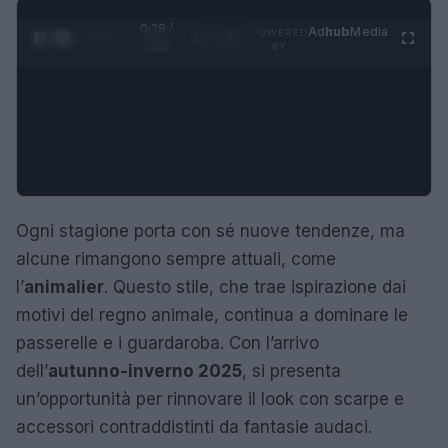
0:29 /
Ad
hub
Media
POWERED
1
/
4
2:02
BY
Ogni stagione porta con sé nuove tendenze, ma
alcune rimangono sempre attuali, come
l’
animalier
. Questo stile, che trae ispirazione dai
motivi del regno animale, continua a dominare le
passerelle e i guardaroba. Con l’arrivo
dell’
autunno-inverno 2025
, si presenta
un’opportunità per rinnovare il look con scarpe e
accessori contraddistinti da fantasie audaci.