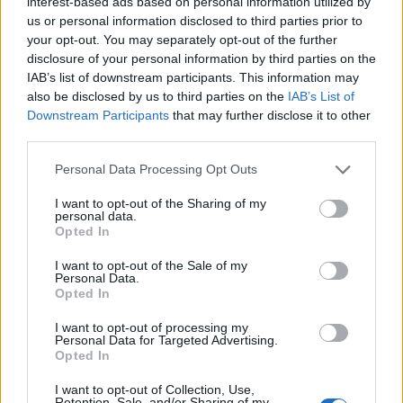
interest-based ads based on personal information utilized by
us or personal information disclosed to third parties prior to
your opt-out. You may separately opt-out of the further
disclosure of your personal information by third parties on the
IAB’s list of downstream participants. This information may
also be disclosed by us to third parties on the
IAB’s List of
Downstream Participants
that may further disclose it to other
third parties.
Please note that this website/app uses one or more Google
Personal Data Processing Opt Outs
services and may gather and store information including but
not limited to your visit or usage behaviour. You may click to
I want to opt-out of the Sharing of my
personal data.
grant or deny consent to Google and its third-party tags to
Opted In
use your data for below specified purposes in below Google
consent section.
I want to opt-out of the Sale of my
Personal Data.
Opted In
I want to opt-out of processing my
Continua a leggere
Personal Data for Targeted Advertising.
Opted In
LIFESTYLE
I want to opt-out of Collection, Use,
Retention, Sale, and/or Sharing of my