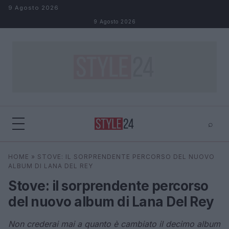
Salta al contenuto
9 Agosto 2026
9 Agosto 2026
⌕
×
⌕
HOME
»
STOVE: IL SORPRENDENTE PERCORSO DEL NUOVO
Cerca
ALBUM DI LANA DEL REY
Stove: il sorprendente percorso
del nuovo album di Lana Del Rey
Non crederai mai a quanto è cambiato il decimo album