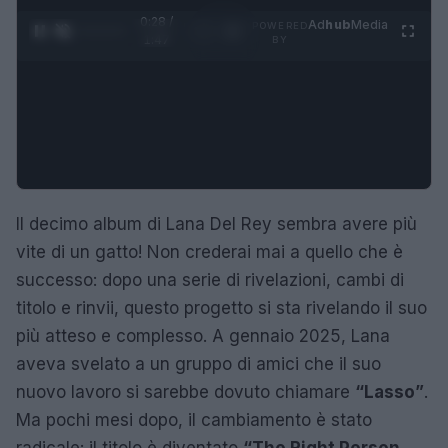
0:29 /
Ad
hub
Media
POWERED
1
/
4
1:47
BY
Il decimo album di Lana Del Rey sembra avere più
vite di un gatto! Non crederai mai a quello che è
successo: dopo una serie di rivelazioni, cambi di
titolo e rinvii, questo progetto si sta rivelando il suo
più atteso e complesso. A gennaio 2025, Lana
aveva svelato a un gruppo di amici che il suo
nuovo lavoro si sarebbe dovuto chiamare
“Lasso”
.
Ma pochi mesi dopo, il cambiamento è stato
radicale: il titolo è diventato
“The Right Person