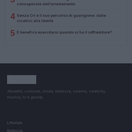
consapevole dell’arredamento
4
Senza Cri e il suo percorso di guarigione: dalle
cicatrici alla libertà
5
È benefico esercitarsi quando si ha il raffreddore?
Attualità, costume, moda, bellezza, cinema, celebrity,
musica, tv e gossip.
SEZIONI
Lifestyle
Bellezza