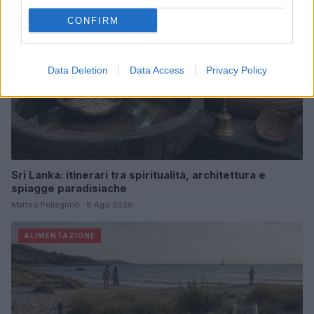
CONFIRM
Data Deletion
Data Access
Privacy Policy
Sri Lanka: itinerari tra spiritualità, architettura e
spiagge paradisiache
Matteo Pellegrino · 8 Ago 2026
ALIMENTAZIONE