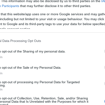
. This information may also be disclosed by us to third parties on the
IA
Participants
that may further disclose it to other third parties.
 that this website/app uses one or more Google services and may gath
including but not limited to your visit or usage behaviour. You may click 
 to Google and its third-party tags to use your data for below specifi
ogle consent section.
l Data Processing Opt Outs
o opt-out of the Sharing of my personal data.
In
o opt-out of the Sale of my Personal Data.
In
to opt-out of processing my Personal Data for Targeted
ing.
In
opo un cammino impeccabile nel torneo. Durante
o opt-out of Collection, Use, Retention, Sale, and/or Sharing
ersonal Data that Is Unrelated with the Purposes for which it
na straordinaria solidità, non concedendo
lected.