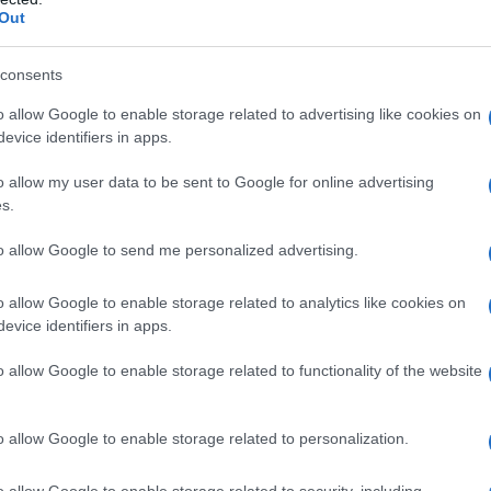
Out
mifinale, ha affrontato Alex de Minaur,
performance di Sinner è stata caratterizzata da
consents
 una maturità e una lucidità che lo hanno portato
o allow Google to enable storage related to advertising like cookies on
nsecutivo su superficie indoor.
evice identifiers in apps.
o allow my user data to be sent to Google for online advertising
s.
mostrato una grande capacità di chiudere i
to allow Google to send me personalized advertising.
ei momenti critici. Un break decisivo nel finale
anzata, confermando il suo status di favorito per
o allow Google to enable storage related to analytics like cookies on
evice identifiers in apps.
tivo in cui Sinner raggiunge la finale delle ATP
grandi nomi della storia del tennis.
o allow Google to enable storage related to functionality of the website
Alcaraz
o allow Google to enable storage related to personalization.
ra elettrizzante. Sinner, sostenuto da un
o allow Google to enable storage related to security, including