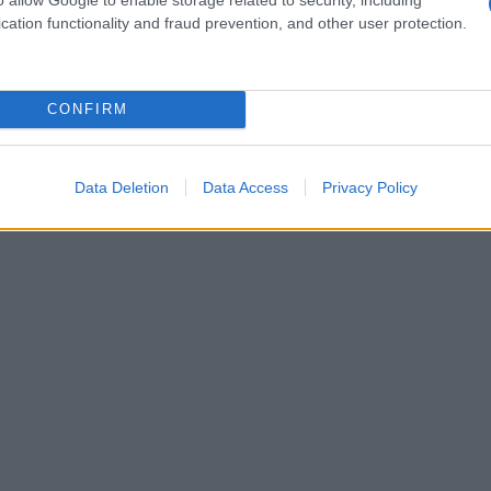
cation functionality and fraud prevention, and other user protection.
 il suo valore, gestendo il gioco con intelligenza
n concentrato di tensione e colpi spettacolari,
palla break cruciale sul 4-4, grazie a un
CONFIRM
Data Deletion
Data Access
Privacy Policy