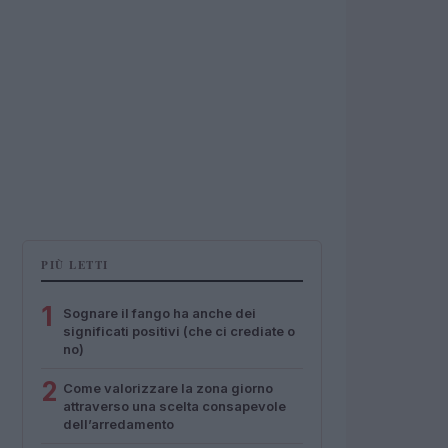
PIÙ LETTI
1
Sognare il fango ha anche dei
significati positivi (che ci crediate o
no)
2
Come valorizzare la zona giorno
attraverso una scelta consapevole
dell’arredamento