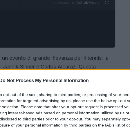
Ad
hub
Media
POWERED BY
o un evento di grande rilevanza per il tennis: la
ti Jannik Sinner e Carlos Alcaraz. Questa
 il talento di due giovani atleti, rispettivamente
Do Not Process My Personal Information
le. Quello che si è svolto è stato un match
to Sinner affermarsi con un punteggio di 2 set a
to opt-out of the sale, sharing to third parties, or processing of your per
formation for targeted advertising by us, please use the below opt-out s
putazione come uno dei migliori tennisti in
r selection. Please note that after your opt-out request is processed y
eing interest-based ads based on personal information utilized by us or
disclosed to third parties prior to your opt-out. You may separately opt-
losure of your personal information by third parties on the IAB’s list of