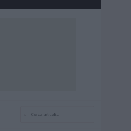
⌕
Cerca