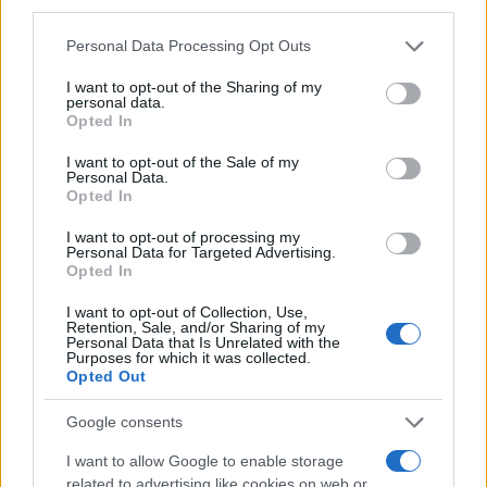
third parties.
Matteo Pellegrino · 7 Ago 2026
Please note that this website/app uses one or more Google
Personal Data Processing Opt Outs
LIFESTYLE
services and may gather and store information including but
not limited to your visit or usage behaviour. You may click to
I want to opt-out of the Sharing of my
personal data.
grant or deny consent to Google and its third-party tags to
Opted In
use your data for below specified purposes in below Google
consent section.
I want to opt-out of the Sale of my
Personal Data.
Opted In
I want to opt-out of processing my
Personal Data for Targeted Advertising.
Opted In
I want to opt-out of Collection, Use,
Retention, Sale, and/or Sharing of my
Personal Data that Is Unrelated with the
Look da ufficio estate 2026: consigli per un
Purposes for which it was collected.
Opted Out
abbigliamento fresco e professionale
Cristian Castiglioni · 7 Ago 2026
Google consents
LIFESTYLE
I want to allow Google to enable storage
related to advertising like cookies on web or