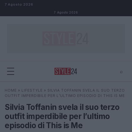
Salta al contenuto
7 Agosto 2026
7 Agosto 2026
⌕
×
⌕
HOME
»
LIFESTYLE
»
SILVIA TOFFANIN SVELA IL SUO TERZO
Cerca
OUTFIT IMPERDIBILE PER L’ULTIMO EPISODIO DI THIS IS ME
Silvia Toffanin svela il suo terzo
outfit imperdibile per l’ultimo
episodio di This is Me