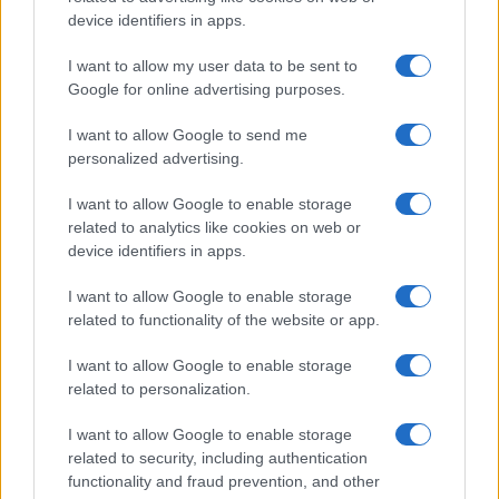
device identifiers in apps.
I want to allow my user data to be sent to
Google for online advertising purposes.
I want to allow Google to send me
personalized advertising.
I want to allow Google to enable storage
related to analytics like cookies on web or
device identifiers in apps.
Magna Pars Milano: un’esperienza olfattiva unica in un
ex stabilimento di profumi
I want to allow Google to enable storage
related to functionality of the website or app.
Matteo Pellegrino · 7 Ago 2026
I want to allow Google to enable storage
related to personalization.
PIÙ LETTI
I want to allow Google to enable storage
related to security, including authentication
1
Sognare il fango ha anche dei significati positivi (che
functionality and fraud prevention, and other
ci crediate o no)