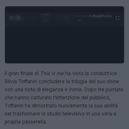
0:28 /
Ad
hub
Media
POWERED
1
/
4
1:47
BY
Il gran finale di
This is me
ha visto la conduttrice
Silvia Toffanin concludere la trilogia del suo show
con una nota di eleganza e ironia. Dopo tre puntate
che hanno catturato l’attenzione del pubblico,
Toffanin ha dimostrato nuovamente la sua abilità
nel trasformare lo studio televisivo in una vera e
propria passerella.