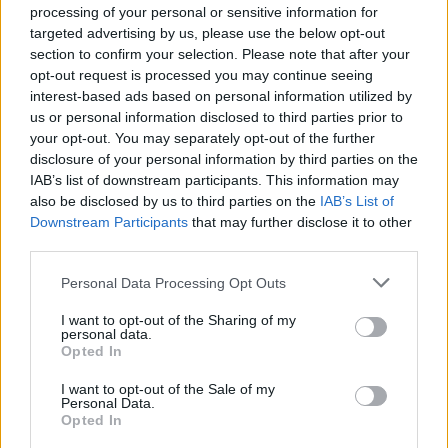
processing of your personal or sensitive information for
targeted advertising by us, please use the below opt-out
section to confirm your selection. Please note that after your
opt-out request is processed you may continue seeing
interest-based ads based on personal information utilized by
Continua a leggere
us or personal information disclosed to third parties prior to
your opt-out. You may separately opt-out of the further
disclosure of your personal information by third parties on the
LIFESTYLE
IAB’s list of downstream participants. This information may
also be disclosed by us to third parties on the
IAB’s List of
Downstream Participants
that may further disclose it to other
third parties.
Please note that this website/app uses one or more Google
Personal Data Processing Opt Outs
services and may gather and store information including but
not limited to your visit or usage behaviour. You may click to
I want to opt-out of the Sharing of my
personal data.
grant or deny consent to Google and its third-party tags to
Opted In
use your data for below specified purposes in below Google
consent section.
I want to opt-out of the Sale of my
Personal Data.
Opted In
Mostre di moda 2026: Franco Moschino a Forte di