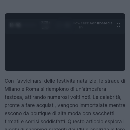
0:28 /
Ad
hub
Media
POWERED
1
/
4
1:47
BY
Con l’avvicinarsi delle festività natalizie, le strade di
Milano e Roma si riempiono di un’atmosfera
festosa, attirando numerosi volti noti. Le celebrità,
pronte a fare acquisti, vengono immortalate mentre
escono da boutique di alta moda con sacchetti
firmati e sorrisi soddisfatti. Questo articolo esplora i
luoghi di shopping preferiti dai VIP e analizza le loro