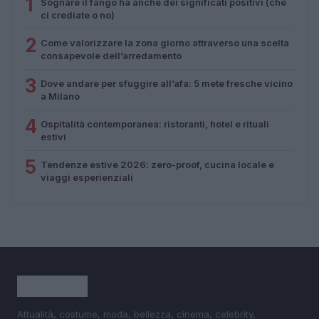
1
Sognare il fango ha anche dei significati positivi (che
ci crediate o no)
2
Come valorizzare la zona giorno attraverso una scelta
consapevole dell’arredamento
3
Dove andare per sfuggire all’afa: 5 mete fresche vicino
a Milano
4
Ospitalità contemporanea: ristoranti, hotel e rituali
estivi
5
Tendenze estive 2026: zero-proof, cucina locale e
viaggi esperienziali
Attualità, costume, moda, bellezza, cinema, celebrity,