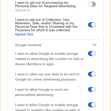
I want to opt-out of processing my
Bard e gli eventi imperdibili in Italia
Personal Data for Targeted Advertising.
Cristian Castiglioni · 7 Ago 2026
Opted In
I want to opt-out of Collection, Use,
LIFESTYLE
Retention, Sale, and/or Sharing of my
Personal Data that Is Unrelated with the
Purposes for which it was collected.
Opted Out
Google consents
I want to allow Google to enable storage
related to advertising like cookies on web or
device identifiers in apps.
I want to allow my user data to be sent to
Google for online advertising purposes.
Le nuove Havaianas Kitten Heel debuttano a
I want to allow Google to send me
Copenhagen: un mix di comfort e stile
personalized advertising.
Matteo Pellegrino · 7 Ago 2026
I want to allow Google to enable storage
related to analytics like cookies on web or