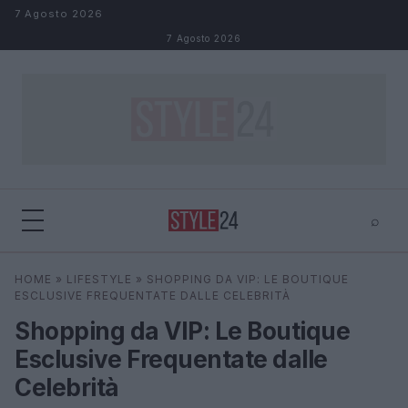
Salta al contenuto
7 Agosto 2026
7 Agosto 2026
⌕
×
⌕
HOME
»
LIFESTYLE
»
SHOPPING DA VIP: LE BOUTIQUE
Cerca
ESCLUSIVE FREQUENTATE DALLE CELEBRITÀ
Shopping da VIP: Le Boutique
Esclusive Frequentate dalle
Celebrità