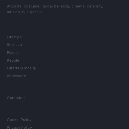
Attualità, costume, moda, bellezza, cinema, celebrity,
musica, tv e gossip.
SEZIONI
Lifestyle
Bellezza
Fitness
People
Offerte&Consigli
Benessere
MAGAZINE
Contattaci
LEGALE
Cookie Policy
Privacy Policy