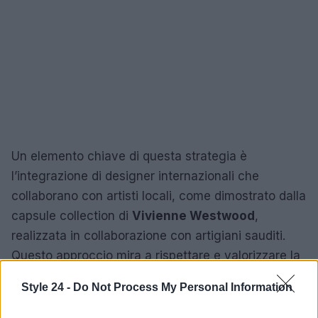
Un elemento chiave di questa strategia è
l’integrazione di designer internazionali che
collaborano con artisti locali, come dimostrato dalla
capsule collection di
Vivienne Westwood
,
realizzata in collaborazione con artigiani sauditi.
Questo approccio mira a rispettare e valorizzare la
cultura locale, creando un legame tra tradizione e
Style 24 -
Do Not Process My Personal Information
modernità.