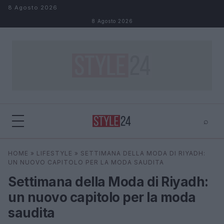
Salta al contenuto
8 Agosto 2026
8 Agosto 2026
⌕
×
⌕
HOME
»
LIFESTYLE
»
SETTIMANA DELLA MODA DI RIYADH:
Cerca
UN NUOVO CAPITOLO PER LA MODA SAUDITA
Settimana della Moda di Riyadh:
un nuovo capitolo per la moda
saudita