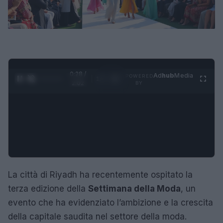
0:29 /
Ad
hub
Media
POWERED
1
/
4
2:02
BY
La città di Riyadh ha recentemente ospitato la
terza edizione della
Settimana della Moda
, un
evento che ha evidenziato l’ambizione e la crescita
della capitale saudita nel settore della moda.