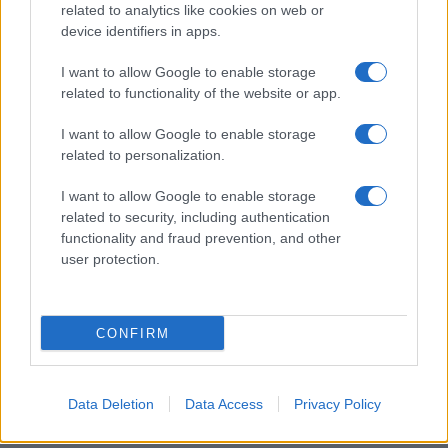
related to analytics like cookies on web or
Sri Lanka: itinerari tra spiritualità, architettura e
device identifiers in apps.
spiagge paradisiache
Matteo Pellegrino · 8 Ago 2026
I want to allow Google to enable storage
related to functionality of the website or app.
LIFESTYLE
I want to allow Google to enable storage
related to personalization.
I want to allow Google to enable storage
related to security, including authentication
functionality and fraud prevention, and other
user protection.
CONFIRM
Copenhagen Fashion Week SS27: le novità che stanno
Data Deletion
Data Access
Privacy Policy
rivoluzionando la moda
Cristian Castiglioni · 8 Ago 2026