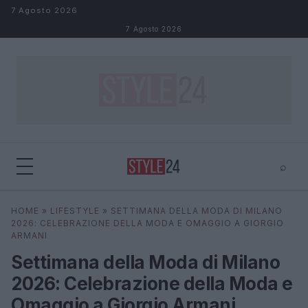
Salta al contenuto
7 Agosto 2026
7 Agosto 2026
⌕
×
⌕
HOME
»
LIFESTYLE
»
SETTIMANA DELLA MODA DI MILANO
Cerca
2026: CELEBRAZIONE DELLA MODA E OMAGGIO A GIORGIO
ARMANI
Settimana della Moda di Milano
2026: Celebrazione della Moda e
Omaggio a Giorgio Armani