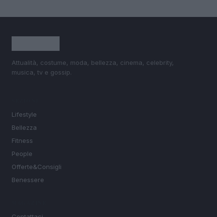
Attualità, costume, moda, bellezza, cinema, celebrity,
musica, tv e gossip.
SEZIONI
Lifestyle
Bellezza
Fitness
People
Offerte&Consigli
Benessere
MAGAZINE
Contattaci