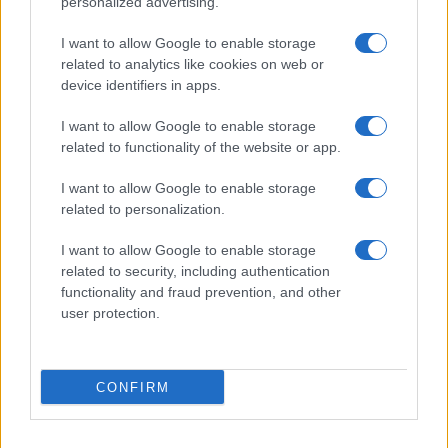
personalized advertising.
I want to allow Google to enable storage
related to analytics like cookies on web or
device identifiers in apps.
I want to allow Google to enable storage
Italia, cultura e soft power: come valorizzare il nostro
related to functionality of the website or app.
patrimonio
Camilla Fiore · 7 Ago 2026
I want to allow Google to enable storage
related to personalization.
LIFESTYLE
I want to allow Google to enable storage
related to security, including authentication
functionality and fraud prevention, and other
user protection.
CONFIRM