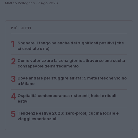
Matteo Pellegrino · 7 Ago 2026
PIÙ LETTI
1
Sognare il fango ha anche dei significati positivi (che
ci crediate o no)
2
Come valorizzare la zona giorno attraverso una scelta
consapevole dell’arredamento
3
Dove andare per sfuggire all’afa: 5 mete fresche vicino
a Milano
4
Ospitalità contemporanea: ristoranti, hotel e rituali
estivi
5
Tendenze estive 2026: zero-proof, cucina locale e
viaggi esperienziali