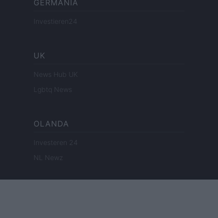
GERMANIA
Investieren24
UK
News Hub UK
Lgbtq News
OLANDA
Investeren 24
NL Newz