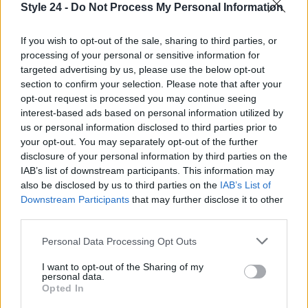
Style 24 -
Do Not Process My Personal Information
Fashion Week di Parigi
, che promette di portare
avanti l’eredità di innovazione e stile che
If you wish to opt-out of the sale, sharing to third parties, or
caratterizza il mondo della moda.
processing of your personal or sensitive information for
targeted advertising by us, please use the below opt-out
section to confirm your selection. Please note that after your
opt-out request is processed you may continue seeing
AUTORE
interest-based ads based on personal information utilized by
Staff
us or personal information disclosed to third parties prior to
your opt-out. You may separately opt-out of the further
disclosure of your personal information by third parties on the
IAB’s list of downstream participants. This information may
also be disclosed by us to third parties on the
IAB’s List of
Downstream Participants
that may further disclose it to other
third parties.
Please note that this website/app uses one or more Google
Personal Data Processing Opt Outs
services and may gather and store information including but
not limited to your visit or usage behaviour. You may click to
I want to opt-out of the Sharing of my
personal data.
grant or deny consent to Google and its third-party tags to
Opted In
use your data for below specified purposes in below Google