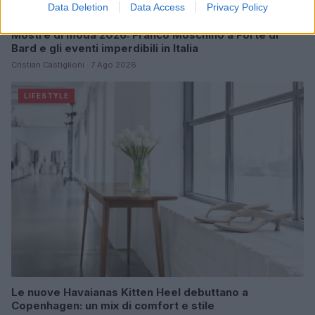
Data Deletion
Data Access
Privacy Policy
Mostre di moda 2026: Franco Moschino a Forte di
Bard e gli eventi imperdibili in Italia
Cristian Castiglioni · 7 Ago 2026
LIFESTYLE
Le nuove Havaianas Kitten Heel debuttano a
Copenhagen: un mix di comfort e stile