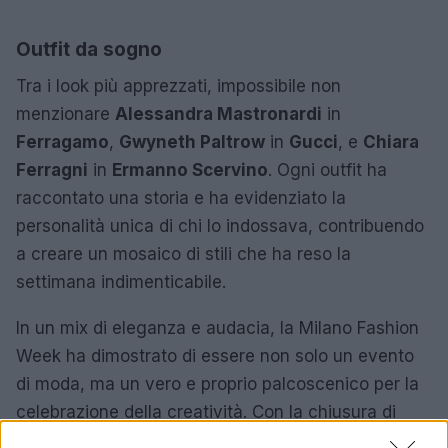
Outfit da sogno
Tra i look più apprezzati, impossibile non
menzionare
Alessandra Mastronardi
in
Ferragamo
,
Gwyneth Paltrow
in
Gucci
, e
Chiara
Ferragni
in
Ermanno Scervino
. Ogni outfit ha
raccontato una storia e ha evidenziato la
personalità unica di chi lo indossava, contribuendo
a creare un mosaico di stili che ha reso la
settimana indimenticabile.
In un mix di eleganza e audacia, la Milano Fashion
Week ha dimostrato di essere non solo un evento
di moda, ma un vero e proprio palcoscenico per la
celebrazione della creatività. Con la chiusura di
questa edizione, Milano cede ora il testimone alla