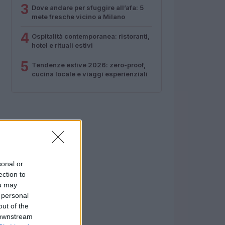
3
Dove andare per sfuggire all’afa: 5
mete fresche vicino a Milano
4
Ospitalità contemporanea: ristoranti,
hotel e rituali estivi
5
Tendenze estive 2026: zero-proof,
cucina locale e viaggi esperienziali
sonal or
ection to
ou may
 personal
out of the
 downstream