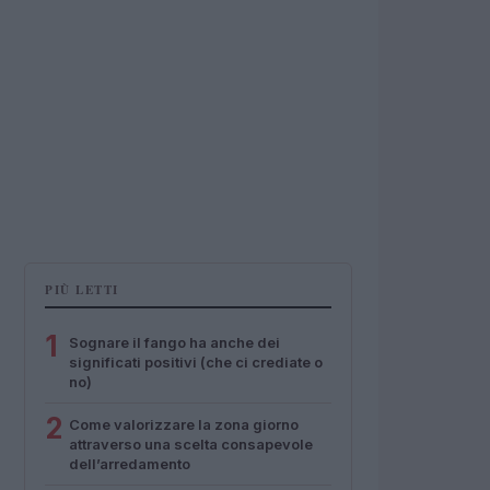
PIÙ LETTI
1
Sognare il fango ha anche dei
significati positivi (che ci crediate o
no)
2
Come valorizzare la zona giorno
attraverso una scelta consapevole
dell’arredamento