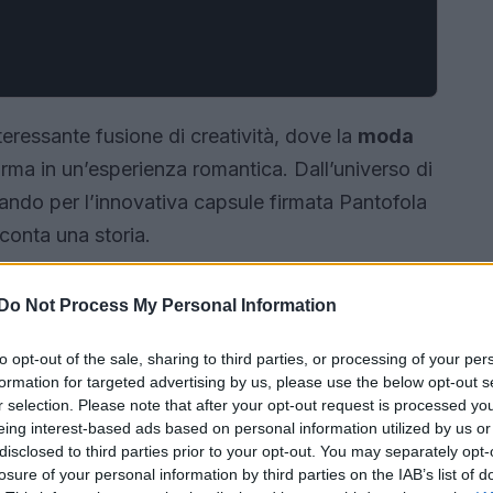
teressante fusione di creatività, dove la
moda
orma in un’esperienza romantica. Dall’universo di
ando per l’innovativa capsule firmata Pantofola
conta una storia.
Do Not Process My Personal Information
to opt-out of the sale, sharing to third parties, or processing of your per
formation for targeted advertising by us, please use the below opt-out s
r selection. Please note that after your opt-out request is processed y
eing interest-based ads based on personal information utilized by us or
disclosed to third parties prior to your opt-out. You may separately opt-
losure of your personal information by third parties on the IAB’s list of