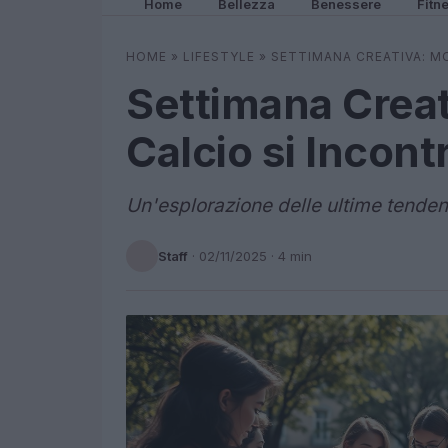
Home
Bellezza
Benessere
Fitn
HOME
»
LIFESTYLE
»
SETTIMANA CREATIVA: MO
Settimana Creat
Calcio si Incont
Un'esplorazione delle ultime tenden
Staff
·
02/11/2025
· 4 min