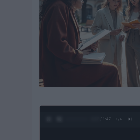
0:28 / 1:47
1
/
4