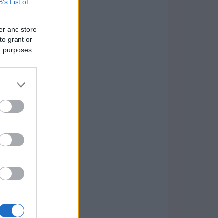
B’s List of
er and store
to grant or
ed purposes