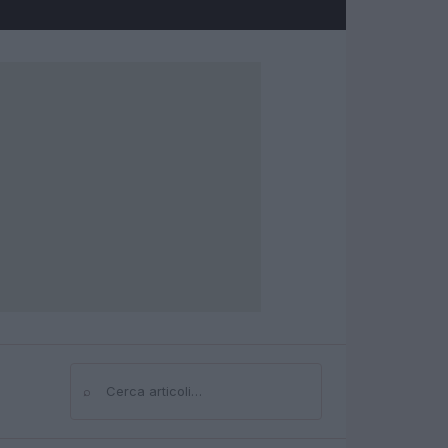
⌕
Cerca