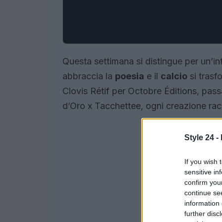
Questa settimana si distingue per un’in
abbraccia la
poesia
e il
calcio
si trasf
Clovis Rétif per Octobre Éditions, pass
d’Oro x Tacchettee, ogni creazione rac
Style 24 -
If you wish 
sensitive in
confirm you
continue se
information 
further disc