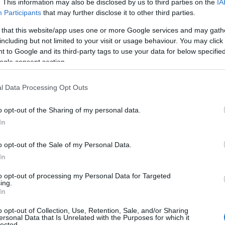
. This information may also be disclosed by us to third parties on the
IA
Participants
that may further disclose it to other third parties.
 that this website/app uses one or more Google services and may gath
including but not limited to your visit or usage behaviour. You may click 
 to Google and its third-party tags to use your data for below specifi
ogle consent section.
l Data Processing Opt Outs
a della moda
o opt-out of the Sharing of my personal data.
In
ions
in collaborazione con Clovis Rétif va oltre il
nde dodici pezzi unici, ciascuno dei quali narra
o opt-out of the Sale of my Personal Data.
eminiscenze. Il designer francese riesce a
In
o di nostalgia, ispirato a diverse epoche,
to opt-out of processing my Personal Data for Targeted
ing.
i anni ’50.
In
perienze
o opt-out of Collection, Use, Retention, Sale, and/or Sharing
ersonal Data that Is Unrelated with the Purposes for which it
lected.