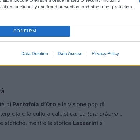
cation functionality and fraud prevention, and other user protection.
CONFIRM
Data Deletion
Data Access
Privacy Policy
tà
ità di
Pantofola d’Oro
e la visione pop di
erpretare la cultura calcistica. La
tuta urbana
e
e storiche, mentre la storica
Lazzarini
si