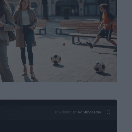
Ad
hub
Media
POWERED BY