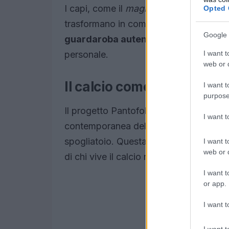
I capi, come il
maglione Mom’s House
Opted 
trasformano in compagni di avventure, e
Google 
guardaroba autentico
, che cresce co
I want t
personale.
web or d
Il calcio come esperienza
I want t
purpose
Il progetto Pantofola d’Oro x Tacchett
I want 
contemporanea del calcio, dove il vero s
spogliatoio. Questa capsule collection 
I want t
web or d
di chi vive il calcio non solo come sport
I want t
or app.
I want t
I want t