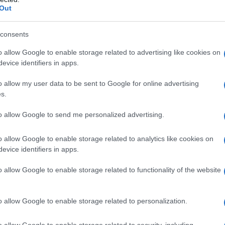
e la
weekend bag
decorata con patch, si
Out
sprimendo emozioni e ricordi. Si tratta di un
consents
n chi lo indossa, rendendo ogni pezzo unico e
o allow Google to enable storage related to advertising like cookies on
evice identifiers in apps.
 culturale
o allow my user data to be sent to Google for online advertising
s.
ee rappresenta un’interpretazione
to allow Google to send me personalized advertising.
pirito del gioco emerge tra battute e rituali di
celebra la passione, l’appartenenza e l’identità
o allow Google to enable storage related to analytics like cookies on
evice identifiers in apps.
, ma come stile di vita.
o allow Google to enable storage related to functionality of the website
o allow Google to enable storage related to personalization.
o allow Google to enable storage related to security, including