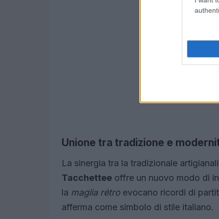
authenti
Unione tra tradizione e moderni
La sinergia tra la tradizionale artigianal
Tacchettee
offre un nuovo modo di int
la
maglia rétro
evocano ricordi di partit
afferma come simbolo di stile italiano.