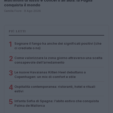
Matrimoni di lusso e concerti all’alba: la Puglia
conquista il mondo
Camilla Fiore · 9 Ago 2026
PIÙ LETTI
1
Sognare il fango ha anche dei significati positivi (che
ci crediate o no)
2
Come valorizzare la zona giorno attraverso una scelta
consapevole dell’arredamento
3
Le nuove Havaianas Kitten Heel debuttano a
Copenhagen: un mix di comfort e stile
4
Ospitalità contemporanea: ristoranti, hotel e rituali
estivi
5
Infanta Sofia di Spagna: l’abito estivo che conquista
Palma de Mallorca