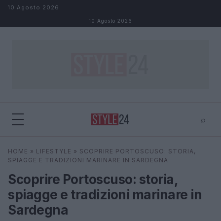
Salta al contenuto
10 Agosto 2026
10 Agosto 2026
⌕
×
⌕
HOME
»
LIFESTYLE
»
SCOPRIRE PORTOSCUSO: STORIA,
Cerca
SPIAGGE E TRADIZIONI MARINARE IN SARDEGNA
Scoprire Portoscuso: storia,
spiagge e tradizioni marinare in
Sardegna