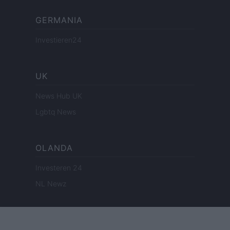
GERMANIA
Investieren24
UK
News Hub UK
Lgbtq News
OLANDA
Investeren 24
NL Newz