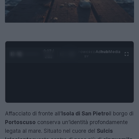
0:28 /
Ad
hub
Media
POWERED
1
/
4
2:02
BY
Affacciato di fronte all’
Isola di San Pietro
il borgo di
Portoscuso
conserva un’identità profondamente
legata al mare. Situato nel cuore del
Sulcis