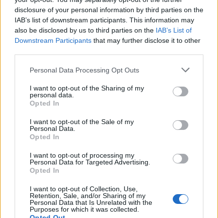
disclosure of your personal information by third parties on the
IAB’s list of downstream participants. This information may
AUTORE
Matteo Pellegrino
also be disclosed by us to third parties on the
IAB’s List of
Downstream Participants
that may further disclose it to other
Matteo Pellegrino ha organizzato una sfilata
third parties.
pop-up nei vicoli del Quartieri Spagnoli per
promuovere giovani designer; è editorialista
Please note that this website/app uses one or more Google
Personal Data Processing Opt Outs
moda che cura rubriche su artigianato e
services and may gather and store information including but
tendenze locali. Nato a Napoli, conserva
not limited to your visit or usage behaviour. You may click to
I want to opt-out of the Sharing of my
personal data.
bozze di pattern e appunti presi nelle sartorie
grant or deny consent to Google and its third-party tags to
Opted In
di via Toledo.
use your data for below specified purposes in below Google
consent section.
I want to opt-out of the Sale of my
Personal Data.
Opted In
I want to opt-out of processing my
Personal Data for Targeted Advertising.
Opted In
I want to opt-out of Collection, Use,
Retention, Sale, and/or Sharing of my
Personal Data that Is Unrelated with the
Purposes for which it was collected.
Opted Out