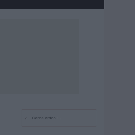
⌕
Cerca