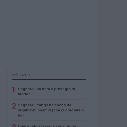
PIÙ LETTI
1
Sognare una bara è presagio di
morte?
2
Sognare il fango ha anche dei
significati positivi (che ci crediate o
no)
Come valorizzare la zona giorno