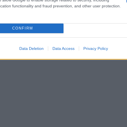
ou è che si adatta a qualsiasi outfit,
cation functionality and fraud prevention, and other user protection.
oba di ogni donna.
CONFIRM
Data Deletion
Data Access
Privacy Policy