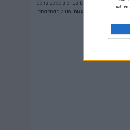
cena speciale. La bellezza della borsa B
authenti
rendendola un
must-have
nel guardar