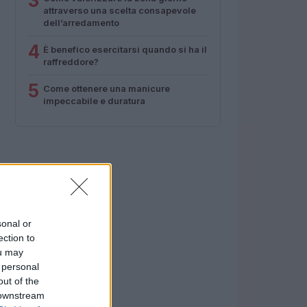
3
attraverso una scelta consapevole
dell’arredamento
4
È benefico esercitarsi quando si ha il
raffreddore?
5
Come ottenere una manicure
impeccabile e duratura
sonal or
ection to
ou may
 personal
out of the
 downstream