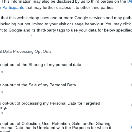
. This information may also be disclosed by us to third parties on the
IA
Participants
that may further disclose it to other third parties.
 that this website/app uses one or more Google services and may gath
including but not limited to your visit or usage behaviour. You may click 
 to Google and its third-party tags to use your data for below specifi
ogle consent section.
l Data Processing Opt Outs
o opt-out of the Sharing of my personal data.
In
o opt-out of the Sale of my Personal Data.
In
to opt-out of processing my Personal Data for Targeted
lo sguardo
ing.
In
e riconoscibile per la sua
forma esagonale
,
o opt-out of Collection, Use, Retention, Sale, and/or Sharing
ersonal Data that Is Unrelated with the Purposes for which it
ionale, ma anche un
pezzo di design
. La sua
lected.