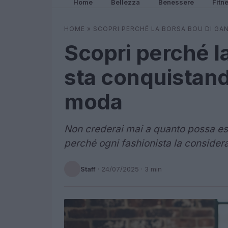
Home
Bellezza
Benessere
Fitn
HOME
»
SCOPRI PERCHÉ LA BORSA BOU DI G
Scopri perché l
sta conquistand
moda
Non crederai mai a quanto possa ess
perché ogni fashionista la consider
Staff
·
24/07/2025
· 3 min