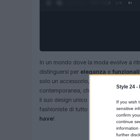
0:28 / 3:16
1
/
4
In un mondo dove la moda evolve a ritm
distinguersi per
eleganza
e
funzionali
solo un accessorio, ma un vero e prop
Style 24 -
contemporanea, che sa come esprimere l
il suo design unico e la sua praticità, 
If you wish 
sensitive in
fashioniste di tutto il mondo. Ti svele
confirm you
have
!
continue se
information 
further disc