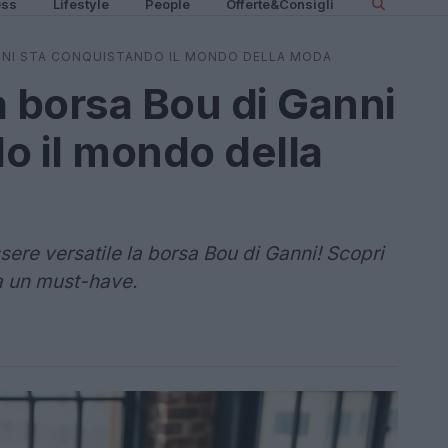
ess
Lifestyle
People
Offerte&Consigli
ANNI STA CONQUISTANDO IL MONDO DELLA MODA
a borsa Bou di Ganni
o il mondo della
ere versatile la borsa Bou di Ganni! Scopri
a un must-have.