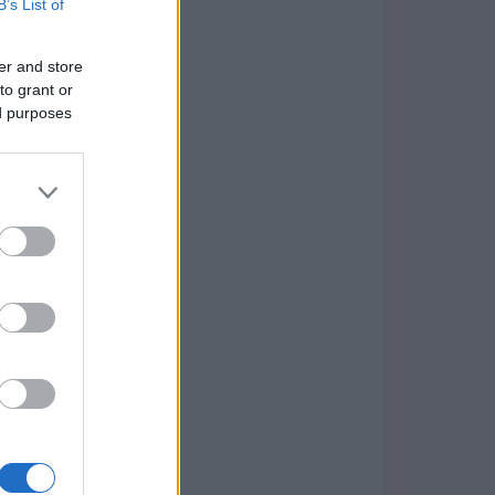
B’s List of
er and store
to grant or
ed purposes