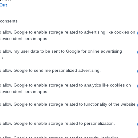
Out
 per chi ama osare con il proprio stile. Ma non è
o, caratterizzato da una lavorazione arrotolata e
consents
anale che la rende ancora più speciale. È un
o allow Google to enable storage related to advertising like cookies on
 che riesce a combinare bellezza e praticità.
evice identifiers in apps.
a, a seconda dell’occasione. Che si tratti di una
o allow my user data to be sent to Google for online advertising
s.
egante, la borsa Bou è sempre pronta a
accessorio, ma un
compagno di avventure
!
to allow Google to send me personalized advertising.
o allow Google to enable storage related to analytics like cookies on
casione
evice identifiers in apps.
ti della borsa Bou è la sua
versatilità
. È
o allow Google to enable storage related to functionality of the website
la small. La versione mini è perfetta per le uscite
di spazio, ideale per il daily wear. Puoi indossarla
o allow Google to enable storage related to personalization.
ok casual, oppure con un abito lungo per una
o allow Google to enable storage related to security, including