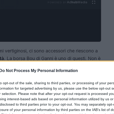
Ad
hub
Media
POWERED BY
i vertiginosi, ci sono accessori che riescono a
tà
. La borsa Bou di Ganni è uno di questi. Non è
rio
simbolo di stile
per la donna
Do Not Process My Personal Information
a propria personalità attraverso i dettagli. Con
questa borsa ha conquistato i cuori delle
to opt-out of the sale, sharing to third parties, or processing of your per
formation for targeted advertising by us, please use the below opt-out s
rò tutto quello che c’è da sapere su questo
must-
r selection. Please note that after your opt-out request is processed y
eing interest-based ads based on personal information utilized by us or
disclosed to third parties prior to your opt-out. You may separately opt-
losure of your personal information by third parties on the IAB’s list of