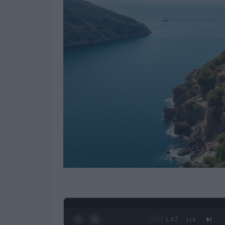
0:27 / 1:47
1
/
4