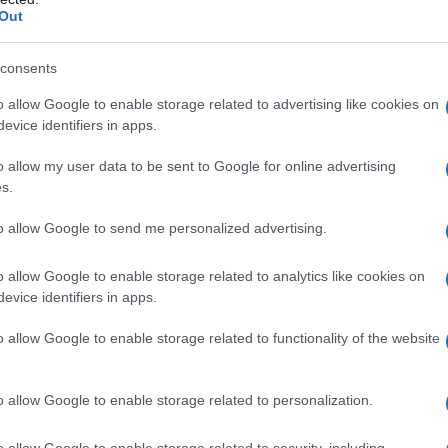
Out
consents
enza tempo, sono state dichiarate
Patrimonio
o allow Google to enable storage related to advertising like cookies on
evice identifiers in apps.
 presenta una storia da raccontare, e Manarola
eristica, i vicoli stretti e la vista panoramica
o allow my user data to be sent to Google for online advertising
s.
endendo ogni passeggiata un viaggio attraverso
to allow Google to send me personalized advertising.
o allow Google to enable storage related to analytics like cookies on
perienza unica
evice identifiers in apps.
incantare dalle sue meraviglie. Una delle
o allow Google to enable storage related to functionality of the website
e
, un sentiero panoramico che collega Manarola
irca 900 metri, offre viste spettacolari sul
o allow Google to enable storage related to personalization.
na passeggiata indimenticabile in compagnia
o allow Google to enable storage related to security, including