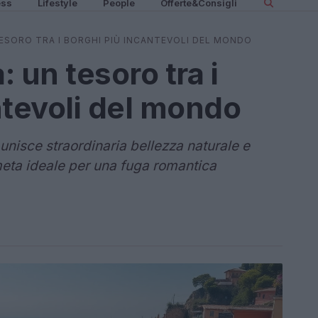
ess
Lifestyle
People
Offerte&Consigli
ESORO TRA I BORGHI PIÙ INCANTEVOLI DEL MONDO
 un tesoro tra i
ntevoli del mondo
unisce straordinaria bellezza naturale e
meta ideale per una fuga romantica