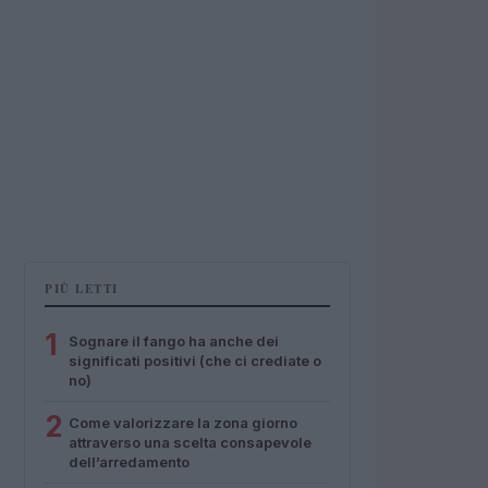
PIÙ LETTI
1
Sognare il fango ha anche dei
significati positivi (che ci crediate o
no)
2
Come valorizzare la zona giorno
attraverso una scelta consapevole
dell’arredamento