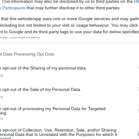
. This information may also be disclosed by us to third parties on the
IA
Participants
that may further disclose it to other third parties.
 that this website/app uses one or more Google services and may gath
including but not limited to your visit or usage behaviour. You may click 
 to Google and its third-party tags to use your data for below specifi
ogle consent section.
l Data Processing Opt Outs
o opt-out of the Sharing of my personal data.
In
inanti del mondo
o opt-out of the Sale of my Personal Data.
to 50 località da visitare, e Manarola ha
In
lista. Le sue case colorate, che si affacciano
to opt-out of processing my Personal Data for Targeted
tante, ricco di vigne, sono solo alcune delle
ing.
In
re. La produzione di un vino di alta qualità è un
o opt-out of Collection, Use, Retention, Sale, and/or Sharing
rendendolo non solo bello da vedere ma anche da
ersonal Data that Is Unrelated with the Purposes for which it
lected.