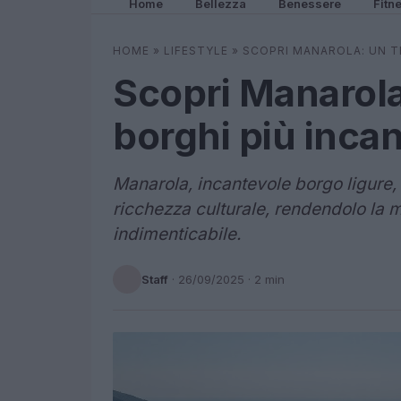
Home
Bellezza
Benessere
Fitn
HOME
»
LIFESTYLE
»
SCOPRI MANAROLA: UN T
Scopri Manarola:
borghi più inca
Manarola, incantevole borgo ligure, 
ricchezza culturale, rendendolo la 
indimenticabile.
Staff
·
26/09/2025
· 2 min