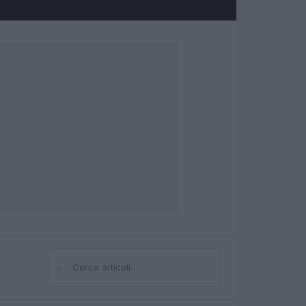
⌕
Cerca