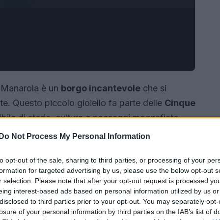
e, Manarola è un
borgo incantevole
che si
ite. Questo piccolo gioiello fa parte delle
Cinque
stibile di storia, cultura e paesaggi mozzafiato.
per un weekend indimenticabile.
Do Not Process My Personal Information
to opt-out of the sale, sharing to third parties, or processing of your per
formation for targeted advertising by us, please use the below opt-out s
r selection. Please note that after your opt-out request is processed y
eing interest-based ads based on personal information utilized by us or
disclosed to third parties prior to your opt-out. You may separately opt-
losure of your personal information by third parties on the IAB’s list of