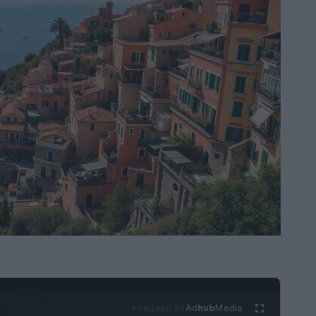
Ad
hub
Media
POWERED BY