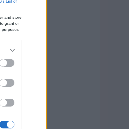
B’s List of
er and store
to grant or
ed purposes