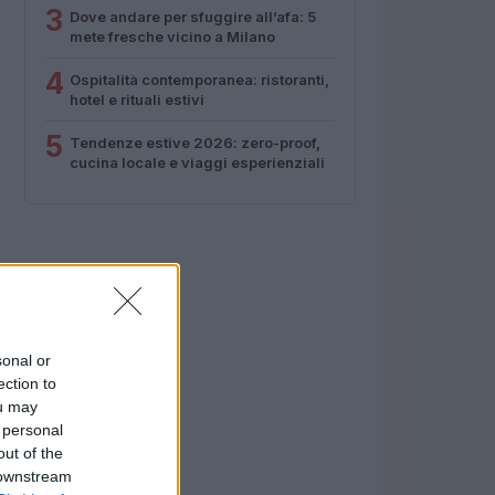
3
Dove andare per sfuggire all’afa: 5
mete fresche vicino a Milano
4
Ospitalità contemporanea: ristoranti,
hotel e rituali estivi
5
Tendenze estive 2026: zero-proof,
cucina locale e viaggi esperienziali
sonal or
ection to
ou may
 personal
out of the
 downstream