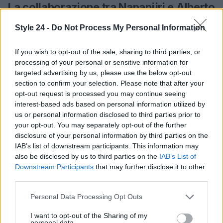
La collaborazione tra Napapijri e Alberto
Tomba
Style 24 -
Do Not Process My Personal Information
Infine, la storica marca
Napapijri
ha scelto il
If you wish to opt-out of the sale, sharing to third parties, or
campione olimpico
Alberto Tomba
come volto
processing of your personal or sensitive information for
della campagna Autunno/Inverno 2025. Questa
targeted advertising by us, please use the below opt-out
collaborazione celebra il legame tra passato e
section to confirm your selection. Please note that after your
opt-out request is processed you may continue seeing
futuro, tra tradizione e innovazione. Tomba indossa
interest-based ads based on personal information utilized by
capi pensati per la vita di tutti i giorni, che uniscono
us or personal information disclosed to third parties prior to
robustezza e raffinatezza, perfetti per affrontare le
your opt-out. You may separately opt-out of the further
disclosure of your personal information by third parties on the
sfide della vita moderna.
IAB’s list of downstream participants. This information may
also be disclosed by us to third parties on the
IAB’s List of
Un viaggio tra montagna e città
Downstream Participants
that may further disclose it to other
third parties.
Una delle partnership più attese è quella tra
Golden Goose
e
FIVEFOURFIVE
, che ha preso vita
Please note that this website/app uses one or more Google
Personal Data Processing Opt Outs
services and may gather and store information including but
a Firenze. Il nuovo flagship store, il più grande
not limited to your visit or usage behaviour. You may click to
I want to opt-out of the Sharing of my
d’Europa, si è trasformato in un palcoscenico di
personal data.