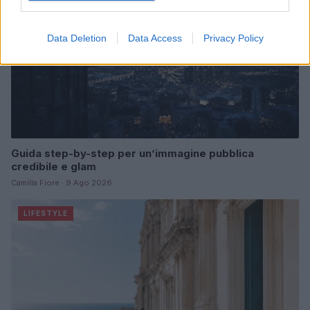
Data Deletion
Data Access
Privacy Policy
Guida step-by-step per un’immagine pubblica
credibile e glam
Camilla Fiore · 9 Ago 2026
LIFESTYLE