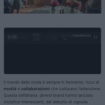
0:29 /
Ad
hub
Media
POWERED
1
/
4
3:16
BY
Il mondo della moda è sempre in fermento, ricco di
novità
e
collaborazioni
che catturano l’attenzione.
Questa settimana, diversi brand hanno lanciato
iniziative interessanti, dal debutto di capsule