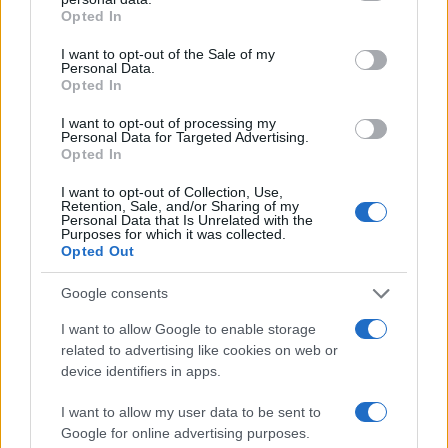
grant or deny consent to Google and its third-party tags to
Opted In
creatività. La capsule collection, disponibile per un
use your data for below specified purposes in below Google
consent section.
periodo limitato, unisce l’artigianalità di Golden
I want to opt-out of the Sale of my
Personal Data.
Goose con l’estetica contemporanea di
Opted In
FIVEFOURFIVE, dando nuova vita a sneaker e T-
I want to opt-out of processing my
shirt. Ogni pezzo diventa un oggetto da collezione
Personal Data for Targeted Advertising.
Opted In
quotidiana.0
I want to opt-out of Collection, Use,
Retention, Sale, and/or Sharing of my
Personal Data that Is Unrelated with the
Purposes for which it was collected.
AUTORE
Opted Out
Staff
Google consents
I want to allow Google to enable storage
related to advertising like cookies on web or
device identifiers in apps.
I want to allow my user data to be sent to
Google for online advertising purposes.