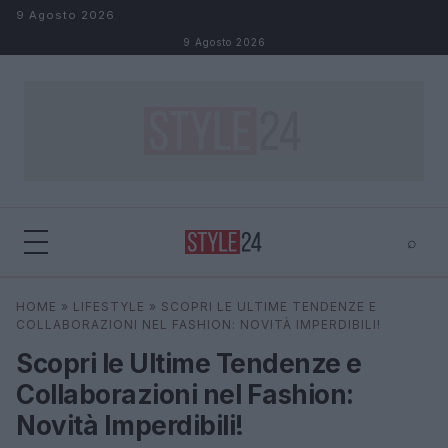
Salta al contenuto
9 Agosto 2026
9 Agosto 2026
⌕
×
⌕
HOME
»
LIFESTYLE
»
SCOPRI LE ULTIME TENDENZE E
Cerca
COLLABORAZIONI NEL FASHION: NOVITÀ IMPERDIBILI!
Scopri le Ultime Tendenze e
Collaborazioni nel Fashion:
Novità Imperdibili!