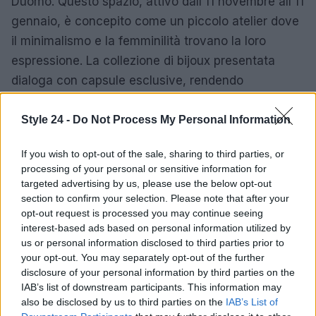
Duomo. Questo spazio, attivo dall’11 novembre all’11
gennaio, è concepito come un piccolo atelier dove
il minimalismo e la femminilità trovano la loro
espressione. La collezione di bijoux presentata
dialoga con capsule esclusive, rendendo
l’esperienza di shopping un momento di scoperta e
bellezza.
Style 24 -
Do Not Process My Personal Information
Un invito alla riflessione
If you wish to opt-out of the sale, sharing to third parties, or
processing of your personal or sensitive information for
Ogni pezzo esposto invita a riflettere su identità e
targeted advertising by us, please use the below opt-out
emozioni, trasformando l’atto di acquistare in un
section to confirm your selection. Please note that after your
opt-out request is processed you may continue seeing
rito significativo, soprattutto durante il periodo
interest-based ads based on personal information utilized by
festivo. Questo pop-up rappresenta un luogo da
us or personal information disclosed to third parties prior to
esplorare con calma, dove ogni oggetto racconta
your opt-out. You may separately opt-out of the further
disclosure of your personal information by third parties on the
una storia unica.
IAB’s list of downstream participants. This information may
also be disclosed by us to third parties on the
IAB’s List of