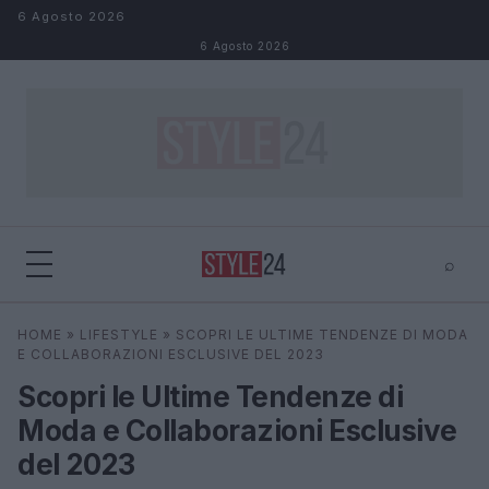
Salta al contenuto
6 Agosto 2026
6 Agosto 2026
⌕
×
⌕
HOME
»
LIFESTYLE
»
SCOPRI LE ULTIME TENDENZE DI MODA
Cerca
E COLLABORAZIONI ESCLUSIVE DEL 2023
Scopri le Ultime Tendenze di
Moda e Collaborazioni Esclusive
del 2023