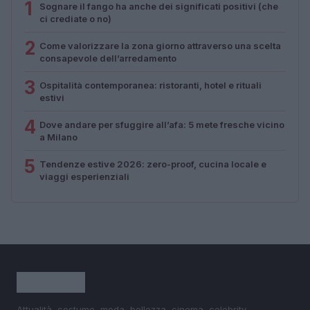
1
Sognare il fango ha anche dei significati positivi (che
ci crediate o no)
2
Come valorizzare la zona giorno attraverso una scelta
consapevole dell’arredamento
3
Ospitalità contemporanea: ristoranti, hotel e rituali
estivi
4
Dove andare per sfuggire all’afa: 5 mete fresche vicino
a Milano
5
Tendenze estive 2026: zero-proof, cucina locale e
viaggi esperienziali
Attualità, costume, moda, bellezza, cinema, celebrity,