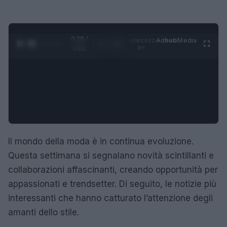
0:29 /
Ad
hub
Media
POWERED
1
/
4
2:02
BY
Il mondo della moda è in continua evoluzione.
Questa settimana si segnalano novità scintillanti e
collaborazioni affascinanti, creando opportunità per
appassionati e trendsetter. Di seguito, le notizie più
interessanti che hanno catturato l’attenzione degli
amanti dello stile.