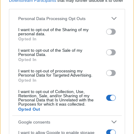
Downstream Participants
that may further disclose it to other
third parties.
AUTORE
Staff
Please note that this website/app uses one or more Google
Personal Data Processing Opt Outs
services and may gather and store information including but
not limited to your visit or usage behaviour. You may click to
I want to opt-out of the Sharing of my
personal data.
grant or deny consent to Google and its third-party tags to
Opted In
use your data for below specified purposes in below Google
consent section.
I want to opt-out of the Sale of my
Personal Data.
Opted In
I want to opt-out of processing my
Personal Data for Targeted Advertising.
Opted In
I want to opt-out of Collection, Use,
Retention, Sale, and/or Sharing of my
Personal Data that Is Unrelated with the
Purposes for which it was collected.
Opted Out
Google consents
I want to allow Google to enable storage