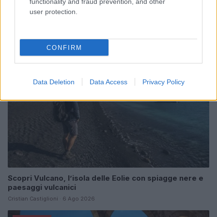
Come abbinare i pantaloni Capri con le kitten heels:
functionality and fraud prevention, and other
consigli e ispirazioni
user protection.
Camilla Fiore · 6 Ago 2026
LIFESTYLE
CONFIRM
Data Deletion
Data Access
Privacy Policy
Scopri Vulcano, l’isola delle Eolie con spiagge nere e
paesaggi vulcanici
Cristian Castiglioni · 6 Ago 2026