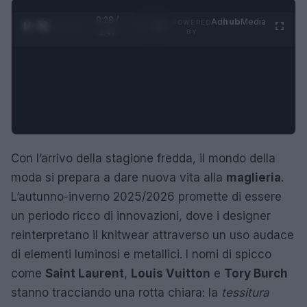
0:29 /
Ad
hub
Media
POWERED
1
/
4
1:47
BY
Con l’arrivo della stagione fredda, il mondo della
moda si prepara a dare nuova vita alla
maglieria
.
L’autunno-inverno 2025/2026 promette di essere
un periodo ricco di innovazioni, dove i designer
reinterpretano il knitwear attraverso un uso audace
di elementi luminosi e metallici. I nomi di spicco
come
Saint Laurent
,
Louis Vuitton
e
Tory Burch
stanno tracciando una rotta chiara: la
tessitura