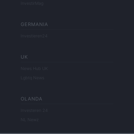
InvestirMag
GERMANIA
Investieren24
UK
News Hub UK
Lgbtq News
OLANDA
Investeren 24
NL Newz