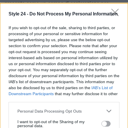
presenta come un campo di esplorazione per
esprimere il proprio stile personale, dove i gioielli
Style 24 -
Do Not Process My Personal Information
non sono solo accessori, ma veri e propri
protagonisti. Sperimentare con questi elementi può
If you wish to opt-out of the sale, sharing to third parties, or
processing of your personal or sensitive information for
dare vita a combinazioni uniche e affascinanti,
targeted advertising by us, please use the below opt-out
pronte a conquistare la stagione fredda.
section to confirm your selection. Please note that after your
opt-out request is processed you may continue seeing
interest-based ads based on personal information utilized by
us or personal information disclosed to third parties prior to
AUTORE
your opt-out. You may separately opt-out of the further
Staff
disclosure of your personal information by third parties on the
IAB’s list of downstream participants. This information may
also be disclosed by us to third parties on the
IAB’s List of
Downstream Participants
that may further disclose it to other
third parties.
Please note that this website/app uses one or more Google
Personal Data Processing Opt Outs
services and may gather and store information including but
not limited to your visit or usage behaviour. You may click to
I want to opt-out of the Sharing of my
personal data.
grant or deny consent to Google and its third-party tags to