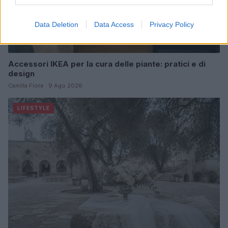
Data Deletion
Data Access
Privacy Policy
Accessori IKEA per la cura delle piante: pratici e di
design
Camilla Fiore · 9 Ago 2026
LIFESTYLE