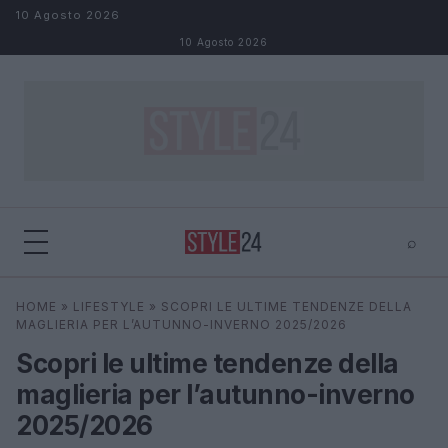
Salta al contenuto
10 Agosto 2026
10 Agosto 2026
⌕
×
⌕
HOME
»
LIFESTYLE
»
SCOPRI LE ULTIME TENDENZE DELLA
Cerca
MAGLIERIA PER L’AUTUNNO-INVERNO 2025/2026
Scopri le ultime tendenze della
maglieria per l’autunno-inverno
2025/2026