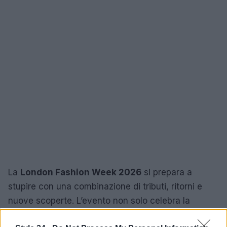
La
London Fashion Week 2026
si prepara a
stupire con una combinazione di tributi, ritorni e
nuove scoperte. L’evento non solo celebra la
tradizione della moda britannica, ma crea anche