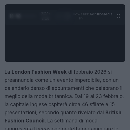
0:28 /
Ad
hub
Media
POWERED
1
/
4
3:16
BY
La
London Fashion Week
di febbraio 2026 si
preannuncia come un evento imperdibile, con un
calendario denso di appuntamenti che celebrano il
meglio della moda britannica. Dal 19 al 23 febbraio,
la capitale inglese ospiterà circa 46 sfilate e 15
presentazioni, secondo quanto rivelato dal
British
Fashion Council
. La settimana di moda
rappresenta l’occasione perfetta per ammirare le