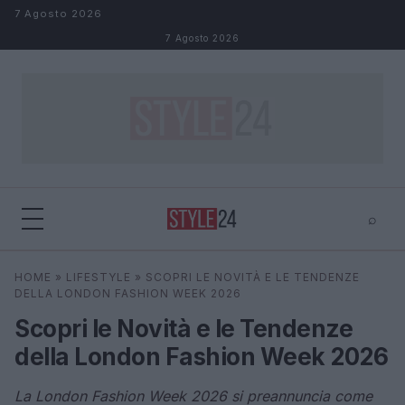
Salta al contenuto
7 Agosto 2026
7 Agosto 2026
⌕
×
⌕
HOME
»
LIFESTYLE
»
SCOPRI LE NOVITÀ E LE TENDENZE
Cerca
DELLA LONDON FASHION WEEK 2026
Scopri le Novità e le Tendenze
della London Fashion Week 2026
La London Fashion Week 2026 si preannuncia come