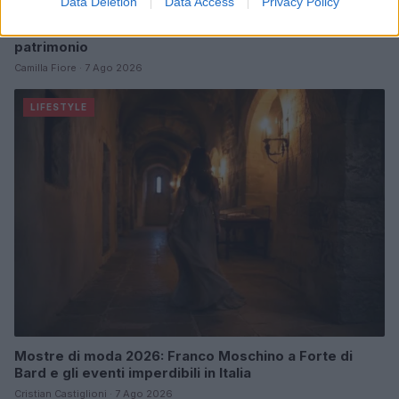
Data Deletion
Data Access
Privacy Policy
Italia, cultura e soft power: come valorizzare il nostro
patrimonio
Camilla Fiore · 7 Ago 2026
LIFESTYLE
Mostre di moda 2026: Franco Moschino a Forte di
Bard e gli eventi imperdibili in Italia
Cristian Castiglioni · 7 Ago 2026