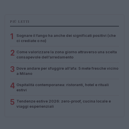
PIÙ LETTI
1
Sognare il fango ha anche dei significati positivi (che
ci crediate o no)
2
Come valorizzare la zona giorno attraverso una scelta
consapevole dell’arredamento
3
Dove andare per sfuggire all’afa: 5 mete fresche vicino
a Milano
4
Ospitalità contemporanea: ristoranti, hotel e rituali
estivi
5
Tendenze estive 2026: zero-proof, cucina locale e
viaggi esperienziali