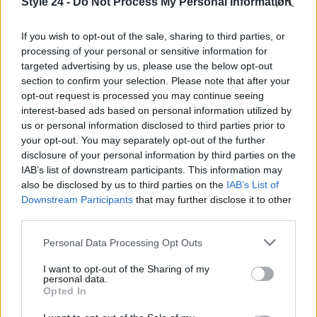
uno spazio per l’innovazione e la creatività,
Style 24 -
Do Not Process My Personal Information
promuovendo i giovani talenti che rappresentano il
If you wish to opt-out of the sale, sharing to third parties, or
futuro del settore.
processing of your personal or sensitive information for
targeted advertising by us, please use the below opt-out
section to confirm your selection. Please note that after your
opt-out request is processed you may continue seeing
AUTORE
interest-based ads based on personal information utilized by
Staff
us or personal information disclosed to third parties prior to
your opt-out. You may separately opt-out of the further
disclosure of your personal information by third parties on the
IAB’s list of downstream participants. This information may
also be disclosed by us to third parties on the
IAB’s List of
Downstream Participants
that may further disclose it to other
third parties.
Please note that this website/app uses one or more Google
Personal Data Processing Opt Outs
services and may gather and store information including but
not limited to your visit or usage behaviour. You may click to
I want to opt-out of the Sharing of my
personal data.
grant or deny consent to Google and its third-party tags to
Opted In
use your data for below specified purposes in below Google
consent section.