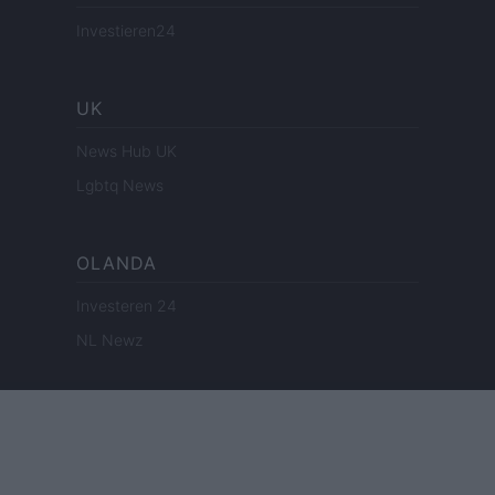
Investieren24
UK
News Hub UK
Lgbtq News
OLANDA
Investeren 24
NL Newz