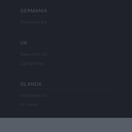
GERMANIA
Investieren24
UK
News Hub UK
Lgbtq News
OLANDA
Investeren 24
NL Newz