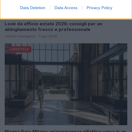
Data Deletion
Data Access
Privacy Policy
Look da ufficio estate 2026: consigli per un
abbigliamento fresco e professionale
Cristian Castiglioni · 7 Ago 2026
LIFESTYLE
Magna Pars Milano: un’esperienza olfattiva unica in un