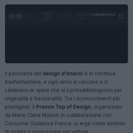
0:28 /
Ad
hub
Media
POWERED
1
/
4
1:47
BY
Il panorama del
design d’interni
è in continua
trasformazione, e ogni anno si cercano e si
celebrano le opere che si contraddistinguono per
originalità e funzionalità. Tra i riconoscimenti più
prestigiosi, il
Premio Top of Design
, organizzato
da Marie Claire Maison in collaborazione con
Consumer Guidance France, si erge come simbolo
di qualità e innovazione nel settore