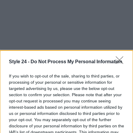
Style 24 -
Do Not Process My Personal Information
If you wish to opt-out of the sale, sharing to third parties, or
processing of your personal or sensitive information for
targeted advertising by us, please use the below opt-out
section to confirm your selection. Please note that after your
In conclusione, l’estate 2025 è la stagione delle
opt-out request is processed you may continue seeing
collane con perline, un accessorio che celebra la
interest-based ads based on personal information utilized by
creatività, la personalizzazione e la sostenibilità.
us or personal information disclosed to third parties prior to
your opt-out. You may separately opt-out of the further
Non perdere l’occasione di arricchire il tuo
disclosure of your personal information by third parties on the
guardaroba con questi gioielli irresistibili! Quale
IAB’s list of downstream participants. This information may