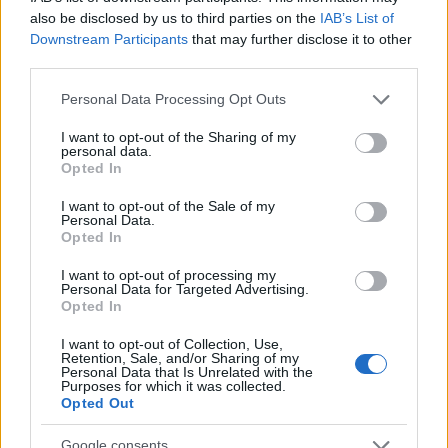
collana ti ha colpito di più? Faccelo sapere nei
also be disclosed by us to third parties on the
IAB’s List of
Downstream Participants
that may further disclose it to other
commenti! 💖
third parties.
Please note that this website/app uses one or more Google
Personal Data Processing Opt Outs
services and may gather and store information including but
AUTORE
not limited to your visit or usage behaviour. You may click to
I want to opt-out of the Sharing of my
Staff
personal data.
grant or deny consent to Google and its third-party tags to
Opted In
use your data for below specified purposes in below Google
consent section.
I want to opt-out of the Sale of my
Personal Data.
Opted In
I want to opt-out of processing my
Personal Data for Targeted Advertising.
Opted In
I want to opt-out of Collection, Use,
Retention, Sale, and/or Sharing of my
Personal Data that Is Unrelated with the
Purposes for which it was collected.
Opted Out
Google consents