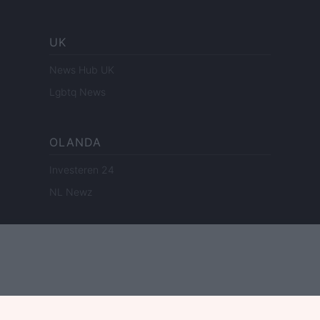
UK
News Hub UK
Lgbtq News
OLANDA
Investeren 24
NL Newz