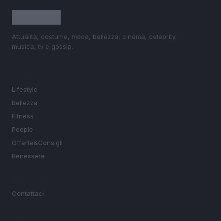
Attualità, costume, moda, bellezza, cinema, celebrity,
musica, tv e gossip.
SEZIONI
Lifestyle
Bellezza
Fitness
People
Offerte&Consigli
Benessere
MAGAZINE
Contattaci
LEGALE