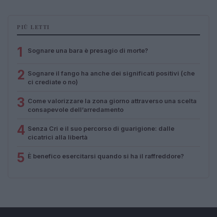
PIÙ LETTI
1
Sognare una bara è presagio di morte?
2
Sognare il fango ha anche dei significati positivi (che
ci crediate o no)
3
Come valorizzare la zona giorno attraverso una scelta
consapevole dell’arredamento
4
Senza Cri e il suo percorso di guarigione: dalle
cicatrici alla libertà
5
È benefico esercitarsi quando si ha il raffreddore?