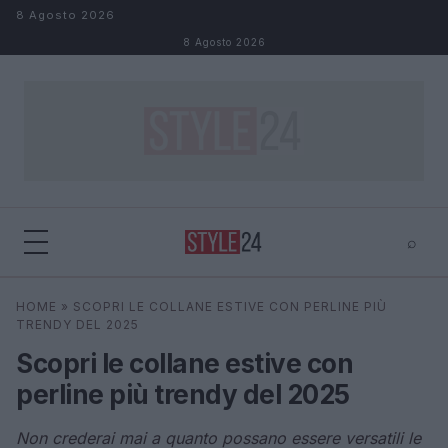
Salta al contenuto
8 Agosto 2026
8 Agosto 2026
⌕
×
⌕
HOME
»
SCOPRI LE COLLANE ESTIVE CON PERLINE PIÙ
Cerca
TRENDY DEL 2025
Scopri le collane estive con
perline più trendy del 2025
Non crederai mai a quanto possano essere versatili le