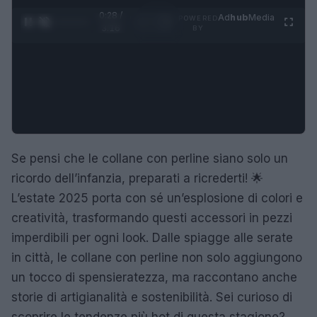
0:29 /
Ad
hub
Media
POWERED
1
/
4
3:16
BY
Se pensi che le collane con perline siano solo un
ricordo dell’infanzia, preparati a ricrederti! 🌟
L’estate 2025 porta con sé un’esplosione di colori e
creatività, trasformando questi accessori in pezzi
imperdibili per ogni look. Dalle spiagge alle serate
in città, le collane con perline non solo aggiungono
un tocco di spensieratezza, ma raccontano anche
storie di artigianalità e sostenibilità. Sei curioso di
scoprire le tendenze più hot di questa stagione?