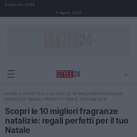
Salta al contenuto
9 Agosto 2026
9 Agosto 2026
⌕
×
⌕
HOME
»
LIFESTYLE
»
SCOPRI LE 10 MIGLIORI FRAGRANZE
Cerca
NATALIZIE: REGALI PERFETTI PER IL TUO NATALE
Scopri le 10 migliori fragranze
natalizie: regali perfetti per il tuo
Natale