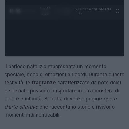
0:29 /
Ad
hub
Media
POWERED
1
/
4
3:16
BY
Il periodo natalizio rappresenta un momento
speciale, ricco di emozioni e ricordi. Durante queste
festività, le
fragranze
caratterizzate da note dolci
e speziate possono trasportare in un’atmosfera di
calore e intimità. Si tratta di vere e proprie
opere
d’arte olfattive
che raccontano storie e rivivono
momenti indimenticabili.