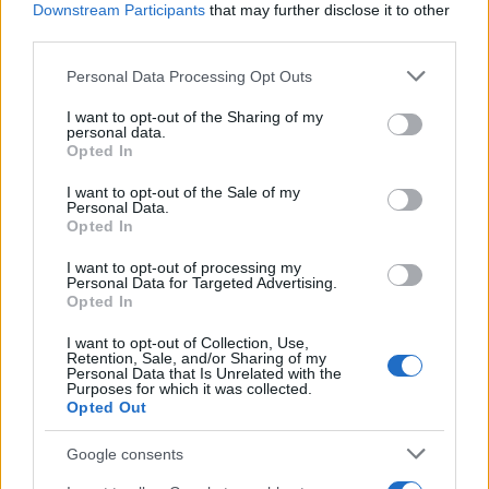
Downstream Participants
that may further disclose it to other
third parties.
AUTORE
Staff
Please note that this website/app uses one or more Google
Personal Data Processing Opt Outs
services and may gather and store information including but
not limited to your visit or usage behaviour. You may click to
I want to opt-out of the Sharing of my
personal data.
grant or deny consent to Google and its third-party tags to
Opted In
use your data for below specified purposes in below Google
consent section.
I want to opt-out of the Sale of my
Personal Data.
Opted In
I want to opt-out of processing my
Personal Data for Targeted Advertising.
Opted In
I want to opt-out of Collection, Use,
Retention, Sale, and/or Sharing of my
Personal Data that Is Unrelated with the
Purposes for which it was collected.
Opted Out
Google consents