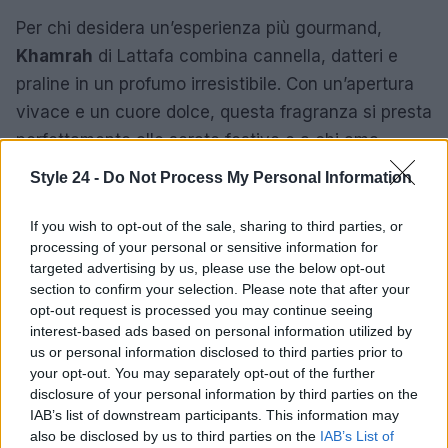
Per chi desidera un’esperienza più gourmand,
Khamrah
di Lattafa combina cannella, datteri e
praline in un profumo irresistibile. Con un’apertura
vivace e un cuore dolce, questa fragranza si presta
perfettamente alle serate festive e a chi ama
attirare l’attenzione. Le note calde e avvolgenti si
Style 24 -
Do Not Process My Personal Information
fondono con la pelle, offrendo un’esperienza
olfattiva unica.
If you wish to opt-out of the sale, sharing to third parties, or
processing of your personal or sensitive information for
Il Natale rappresenta un momento ideale per
targeted advertising by us, please use the below opt-out
section to confirm your selection. Please note that after your
scoprire nuove fragranze che celebrano la bellezza
opt-out request is processed you may continue seeing
e l’intimità di questa stagione. La scelta della
interest-based ads based on personal information utilized by
fragranza appropriata non è solo un gesto di stile,
us or personal information disclosed to third parties prior to
your opt-out. You may separately opt-out of the further
ma anche un modo per vivere appieno l’atmosfera
disclosure of your personal information by third parties on the
natalizia attraverso i sensi.
IAB’s list of downstream participants. This information may
also be disclosed by us to third parties on the
IAB’s List of