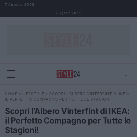
Salta al contenuto
7 Agosto 2026
7 Agosto 2026
⌕
×
⌕
HOME
»
LIFESTYLE
»
SCOPRI L’ALBERO VINTERFINT DI IKEA:
Cerca
IL PERFETTO COMPAGNO PER TUTTE LE STAGIONI!
Scopri l’Albero Vinterfint di IKEA:
il Perfetto Compagno per Tutte le
Stagioni!