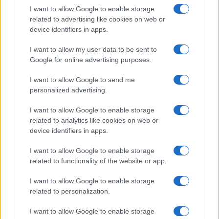
I want to allow Google to enable storage
related to advertising like cookies on web or
Zalando Visionary Award: INSTITUTION di Galib
device identifiers in apps.
Gassanoff vince a Copenhagen
Cristian Castiglioni · 7 Ago 2026
I want to allow my user data to be sent to
Google for online advertising purposes.
LIFESTYLE
I want to allow Google to send me
personalized advertising.
I want to allow Google to enable storage
related to analytics like cookies on web or
device identifiers in apps.
I want to allow Google to enable storage
related to functionality of the website or app.
I want to allow Google to enable storage
related to personalization.
Italia, cultura e soft power: come valorizzare il nostro
patrimonio
I want to allow Google to enable storage