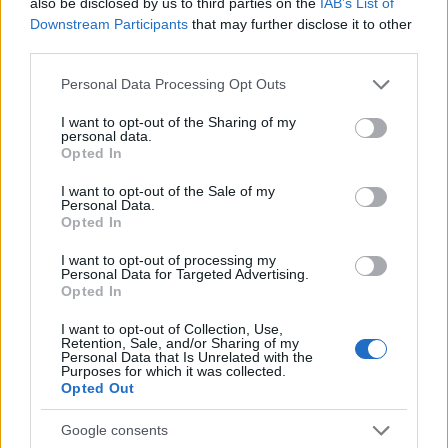
also be disclosed by us to third parties on the
IAB’s List of
Downstream Participants
that may further disclose it to other
third parties.
Please note that this website/app uses one or more Google
Personal Data Processing Opt Outs
services and may gather and store information including but
not limited to your visit or usage behaviour. You may click to
I want to opt-out of the Sharing of my
personal data.
grant or deny consent to Google and its third-party tags to
Opted In
Continua a leggere
use your data for below specified purposes in below Google
consent section.
I want to opt-out of the Sale of my
Personal Data.
LIFESTYLE
Opted In
I want to opt-out of processing my
Personal Data for Targeted Advertising.
Opted In
I want to opt-out of Collection, Use,
Retention, Sale, and/or Sharing of my
Personal Data that Is Unrelated with the
Purposes for which it was collected.
Opted Out
Google consents