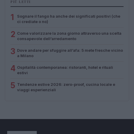
PIÙ LETTI
1
Sognare il fango ha anche dei significati positivi (che
ci crediate o no)
2
Come valorizzare la zona giorno attraverso una scelta
consapevole dell’arredamento
3
Dove andare per sfuggire all’afa: 5 mete fresche vicino
a Milano
4
Ospitalità contemporanea: ristoranti, hotel e rituali
estivi
5
Tendenze estive 2026: zero-proof, cucina locale e
viaggi esperienziali