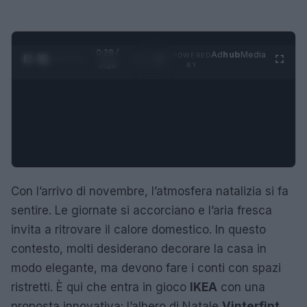
0:28 /
Ad
hub
Media
POWERED
1
/
4
3:16
BY
Con l’arrivo di novembre, l’atmosfera natalizia si fa
sentire. Le giornate si accorciano e l’aria fresca
invita a ritrovare il calore domestico. In questo
contesto, molti desiderano decorare la casa in
modo elegante, ma devono fare i conti con spazi
ristretti. È qui che entra in gioco
IKEA
con una
proposta innovativa: l’albero di Natale
Vinterfint
,