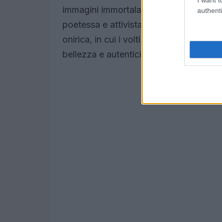
immagini immortalano attrici di talent
authenti
poetessa e attivista
Amanda Gorman
onirica, in cui i volti sembrano incaston
bellezza e autenticità della collezione.