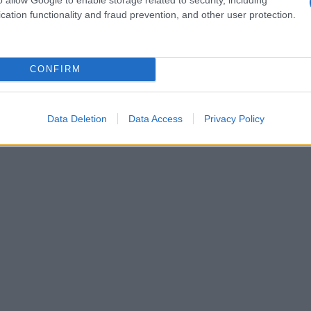
o come
Maya Hawke
e
Kim Tae-Ri
, insieme alla
cation functionality and fraud prevention, and other user protection.
. I ritratti monocromatici creano un’atmosfera
ati in un gioiello, enfatizzando il messaggio di
CONFIRM
Data Deletion
Data Access
Privacy Policy