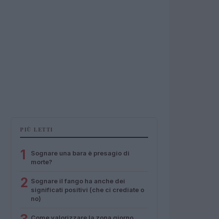
PIÙ LETTI
1
Sognare una bara è presagio di
morte?
2
Sognare il fango ha anche dei
significati positivi (che ci crediate o
no)
Come valorizzare la zona giorno