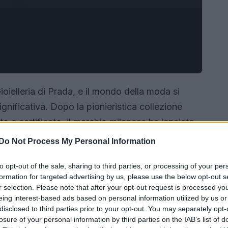
ioielleria di Prada, e il mondo della moda si
gnificativa. Dopo la pionieristica collezione
ato e certificato, il marchio milanese ha lanciato
li
Prada Fine Jewelry Couleur Vivante
.
Do Not Process My Personal Information
a brillare, ma porta con sé un messaggio potente
to opt-out of the sale, sharing to third parties, or processing of your per
formation for targeted advertising by us, please use the below opt-out s
r selection. Please note that after your opt-out request is processed y
eing interest-based ads based on personal information utilized by us or
disclosed to third parties prior to your opt-out. You may separately opt-
losure of your personal information by third parties on the IAB’s list of