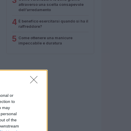
3
attraverso una scelta consapevole
dell’arredamento
4
È benefico esercitarsi quando si ha il
raffreddore?
5
Come ottenere una manicure
impeccabile e duratura
sonal or
ection to
ou may
 personal
out of the
 downstream