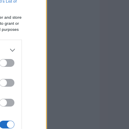
B’s List of
er and store
to grant or
ed purposes