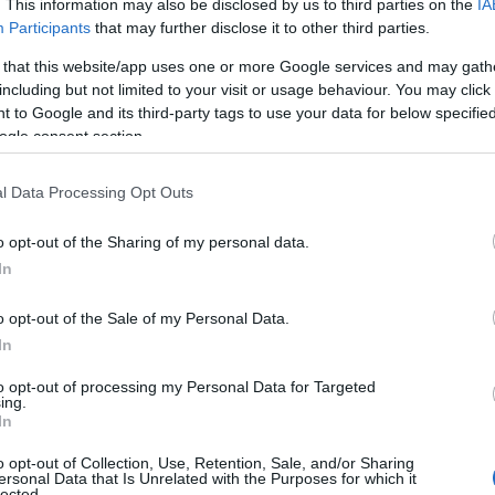
. This information may also be disclosed by us to third parties on the
IA
Participants
that may further disclose it to other third parties.
 that this website/app uses one or more Google services and may gath
including but not limited to your visit or usage behaviour. You may click 
 to Google and its third-party tags to use your data for below specifi
ogle consent section.
l Data Processing Opt Outs
o opt-out of the Sharing of my personal data.
In
o opt-out of the Sale of my Personal Data.
l Cuore della Collezione
In
to opt-out of processing my Personal Data for Targeted
one è la
varietà di pietre colorate
. Dall’ametista
ing.
In
la morganite rosa, ogni gemma è selezionata per
o opt-out of Collection, Use, Retention, Sale, and/or Sharing
o. Ogni pietra è accompagnata da un certificato di
ersonal Data that Is Unrelated with the Purposes for which it
lected.