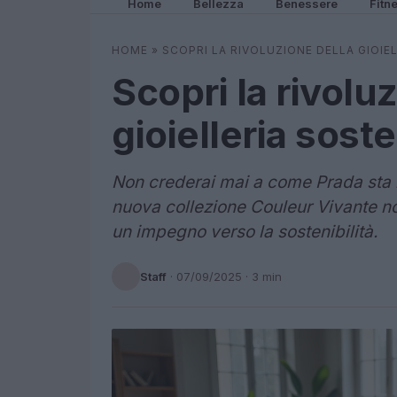
Home
Bellezza
Benessere
Fitn
HOME
»
SCOPRI LA RIVOLUZIONE DELLA GIOIE
Scopri la rivolu
gioielleria sost
Non crederai mai a come Prada sta re
nuova collezione Couleur Vivante no
un impegno verso la sostenibilità.
Staff
·
07/09/2025
· 3 min