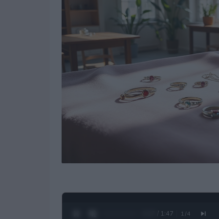
0:28 / 1:47
1
/
4