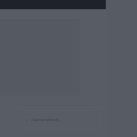
⌕
Cerca