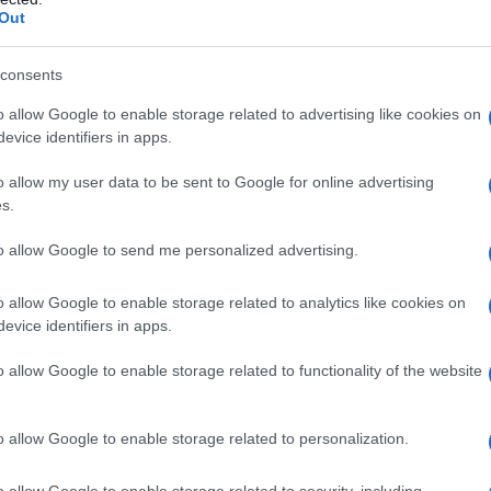
ri gemmologici indipendenti, che garantisce
Out
 ai consumatori di avere la certezza che le
tamente quelle dichiarate, un aspetto
consents
cia è essenziale.
o allow Google to enable storage related to advertising like cookies on
evice identifiers in apps.
gioiello stesso viene registrato sulla
o allow my user data to be sent to Google for online advertising
organizzazione no-profit che include nomi di
s.
esto sistema garantisce che ogni cliente possa
to allow Google to send me personalized advertising.
alla gemma grezza al gioiello finito. Si tratta di
esso a immagini esclusive che mostrano il
o allow Google to enable storage related to analytics like cookies on
evice identifiers in apps.
o allow Google to enable storage related to functionality of the website
nta una Storia
o allow Google to enable storage related to personalization.
Prada Fine Jewelry Couleur Vivante
è stata
to dalla fotografia evocativa di David Sims. Le
o allow Google to enable storage related to security, including