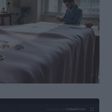
Ad
hub
Media
POWERED BY