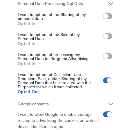
Please note that this website/app uses one or more Google
Personal Data Processing Opt Outs
services and may gather and store information including but
not limited to your visit or usage behaviour. You may click to
I want to opt-out of the Sharing of my
personal data.
grant or deny consent to Google and its third-party tags to
Opted In
use your data for below specified purposes in below Google
consent section.
I want to opt-out of the Sale of my
Personal Data.
Opted In
I want to opt-out of processing my
Personal Data for Targeted Advertising.
Opted In
I want to opt-out of Collection, Use,
Retention, Sale, and/or Sharing of my
Personal Data that Is Unrelated with the
Purposes for which it was collected.
Opted Out
Google consents
I want to allow Google to enable storage
related to advertising like cookies on web or
device identifiers in apps.