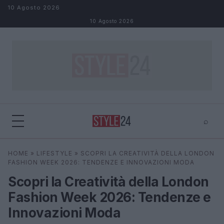
Salta al contenuto
10 Agosto 2026
10 Agosto 2026
⌕
×
⌕
HOME
»
LIFESTYLE
»
SCOPRI LA CREATIVITÀ DELLA LONDON
Cerca
FASHION WEEK 2026: TENDENZE E INNOVAZIONI MODA
Scopri la Creatività della London
Fashion Week 2026: Tendenze e
Innovazioni Moda