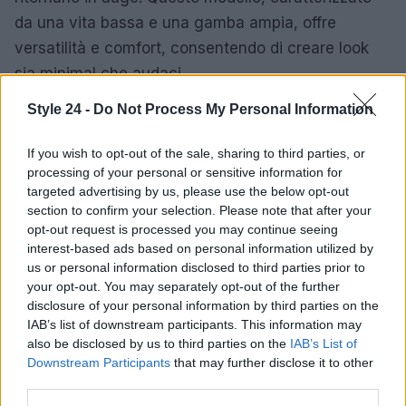
da una vita bassa e una gamba ampia, offre
versatilità e comfort, consentendo di creare look
sia minimal che audaci.
Style 24 -
Do Not Process My Personal Information
In un contesto di rinnovamento e sperimentazione,
la moda londinese si conferma un
laboratorio di
If you wish to opt-out of the sale, sharing to third parties, or
idee
, dove ogni sfilata racconta una storia e invita
processing of your personal or sensitive information for
a riflettere sul futuro dell’abbigliamento. Londra,
targeted advertising by us, please use the below opt-out
section to confirm your selection. Please note that after your
attraverso le sue passerelle, continua a dimostrare
opt-out request is processed you may continue seeing
che la moda rappresenta un linguaggio universale,
interest-based ads based on personal information utilized by
capace di unire culture e visioni diverse.
us or personal information disclosed to third parties prior to
your opt-out. You may separately opt-out of the further
disclosure of your personal information by third parties on the
IAB’s list of downstream participants. This information may
also be disclosed by us to third parties on the
IAB’s List of
AUTORE
Staff
Downstream Participants
that may further disclose it to other
third parties.