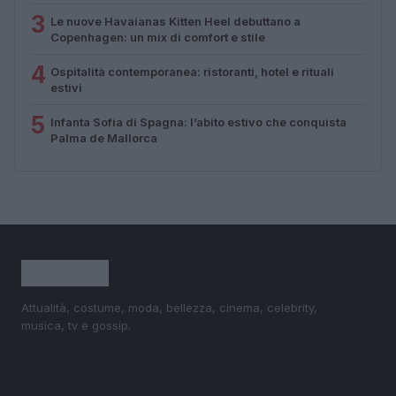
3
Le nuove Havaianas Kitten Heel debuttano a
Copenhagen: un mix di comfort e stile
4
Ospitalità contemporanea: ristoranti, hotel e rituali
estivi
5
Infanta Sofia di Spagna: l’abito estivo che conquista
Palma de Mallorca
Attualità, costume, moda, bellezza, cinema, celebrity,
musica, tv e gossip.
SEZIONI