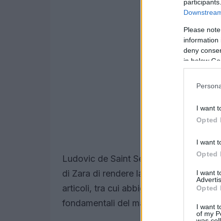
participants
Downstream 
Please note
information 
deny consent
in below Go
Persona
I want t
Opted 
I want t
Opted 
Ludovic de Saint Sernin x Zara combina
di Zara di rendere la moda accessibile 
I want 
Advertis
articoli, tra cui abbigliamento, calzature
Opted 
fondamentali del marchio: comunità, ele
I want t
of my P
was col