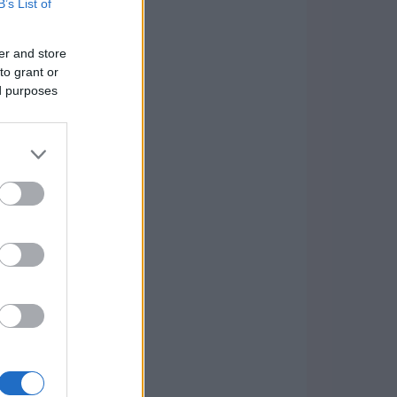
B’s List of
er and store
to grant or
ed purposes