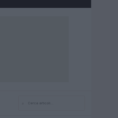
⌕
Cerca