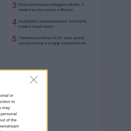
3
Dove andare per sfuggire all’afa: 5
mete fresche vicino a Milano
4
Ospitalità contemporanea: ristoranti,
hotel e rituali estivi
5
Tendenze estive 2026: zero-proof,
cucina locale e viaggi esperienziali
sonal or
ection to
ou may
 personal
out of the
 downstream