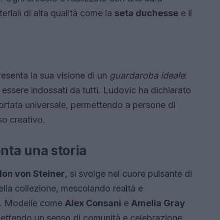
eriali di alta qualità come la
seta duchesse
e il
resenta la sua visione di un
guardaroba ideale
:
 essere indossati da tutti. Ludovic ha dichiarato
 portata universale, permettendo a persone di
so creativo.
ta una storia
on von Steiner
, si svolge nel cuore pulsante di
ella collezione, mescolando realtà e
o. Modelle come
Alex Consani
e
Amelia Gray
smettendo un senso di comunità e celebrazione.