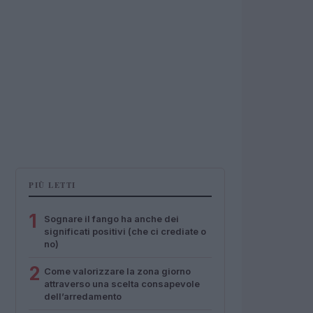
PIÙ LETTI
1
Sognare il fango ha anche dei
significati positivi (che ci crediate o
no)
2
Come valorizzare la zona giorno
attraverso una scelta consapevole
dell’arredamento