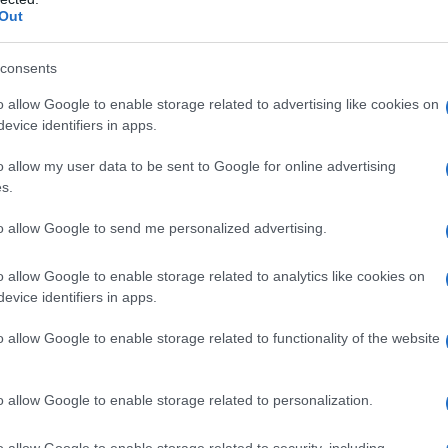
Out
 Grande Mela
consents
one dall’energia vibrante di
New York City
, una
o speciale per Ludovic. La sua visione del
o allow Google to enable storage related to advertising like cookies on
evice identifiers in apps.
n capi che catturano l’essenza di una metropoli
ementi di
nostalgia
e
modernità
.
o allow my user data to be sent to Google for online advertising
s.
to allow Google to send me personalized advertising.
ica dei decenni passati, reinterpretando la
o allow Google to enable storage related to analytics like cookies on
ssato dei
anni ’90
con un tocco contemporaneo.
evice identifiers in apps.
diverse situazioni, passando facilmente dal giorno
o allow Google to enable storage related to functionality of the website
 e pratico.
o allow Google to enable storage related to personalization.
o allow Google to enable storage related to security, including