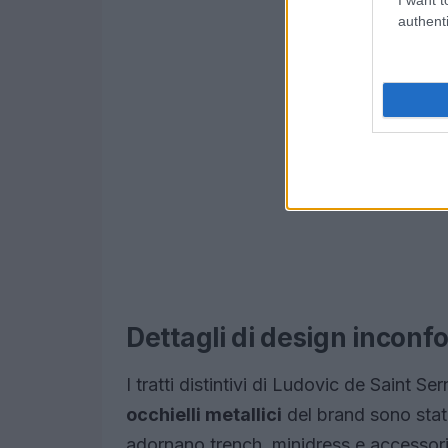
authenti
Dettagli di design inconfo
I tratti distintivi di Ludovic de Saint Se
occhielli metallici
del brand sono stat
adornano trench, minidress e accessori.