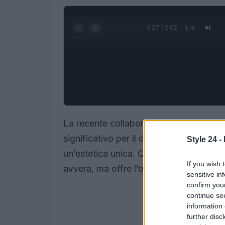
0:28 / 2:02
1
/
4
La recente collaborazione tra
Ludovic 
significativo per il designer belga, noto
Style 24 -
un’estetica unica. Questa capsule coll
If you wish 
avvera, ma offre l’opportunità di present
sensitive in
confirm you
continue se
information 
further disc