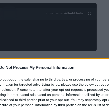
Ad
hub
Media
POWERED BY
de Saint Sernin
e
Zara
segna un traguardo
 per le sue collezioni caratterizzate da
Do Not Process My Personal Information
ection non rappresenta solo un sogno che si
to opt-out of the sale, sharing to third parties, or processing of your per
are il suo stile distintivo a una platea globale.
formation for targeted advertising by us, please use the below opt-out s
r selection. Please note that after your opt-out request is processed y
eing interest-based ads based on personal information utilized by us or
disclosed to third parties prior to your opt-out. You may separately opt-
losure of your personal information by third parties on the IAB’s list of