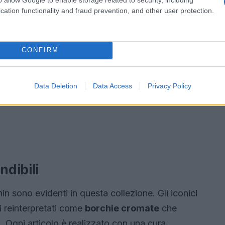
cation functionality and fraud prevention, and other user protection.
CONFIRM
Data Deletion
Data Access
Privacy Policy
ndibili
rnin sono evidenti in questa collezione. Gli iconici
i reinterpretati come
borchie cromate
che
 Ogni articolo è realizzato con una cura