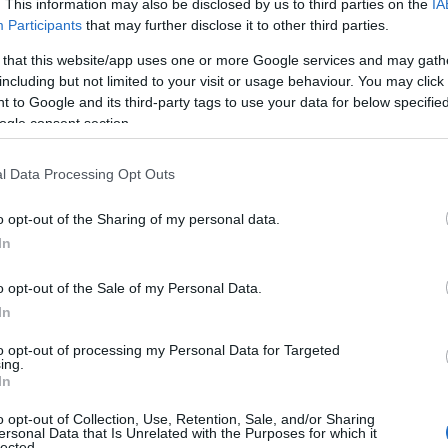
. This information may also be disclosed by us to third parties on the
IA
Participants
that may further disclose it to other third parties.
 that this website/app uses one or more Google services and may gath
including but not limited to your visit or usage behaviour. You may click 
 to Google and its third-party tags to use your data for below specifi
ogle consent section.
l Data Processing Opt Outs
o opt-out of the Sharing of my personal data.
In
o opt-out of the Sale of my Personal Data.
In
 il
design audace
del designer con la capacità
a tutti. La collezione include un’ampia gamma di
to opt-out of processing my Personal Data for Targeted
ing.
 e accessori, progettati per riflettere i valori
In
ganza e un’estetica sofisticata.
o opt-out of Collection, Use, Retention, Sale, and/or Sharing
ersonal Data that Is Unrelated with the Purposes for which it
lected.