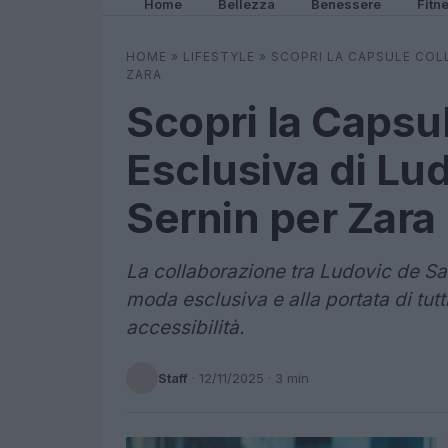
Home
Bellezza
Benessere
Fitn
HOME
»
LIFESTYLE
»
SCOPRI LA CAPSULE COLL
ZARA
Scopri la Capsu
Esclusiva di Lu
Sernin per Zara
La collaborazione tra Ludovic de Sa
moda esclusiva e alla portata di tut
accessibilità.
Staff
·
12/11/2025
· 3 min