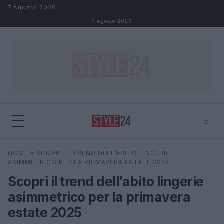
Salta al contenuto
7 Agosto 2026
7 Agosto 2026
⌕
×
⌕
HOME
»
SCOPRI IL TREND DELL’ABITO LINGERIE
Cerca
ASIMMETRICO PER LA PRIMAVERA ESTATE 2025
Scopri il trend dell’abito lingerie
asimmetrico per la primavera
estate 2025