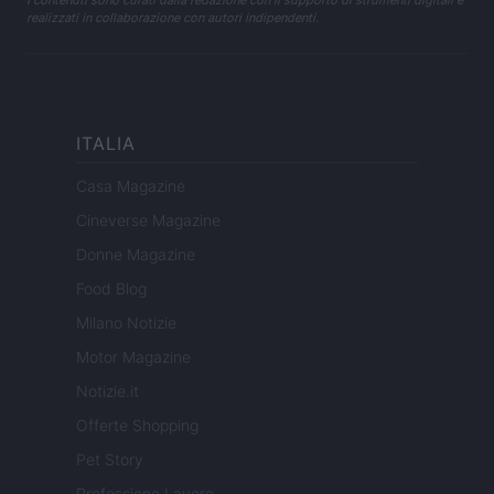
I contenuti sono curati dalla redazione con il supporto di strumenti digitali e
realizzati in collaborazione con autori indipendenti.
ITALIA
Casa Magazine
Cineverse Magazine
Donne Magazine
Food Blog
Milano Notizie
Motor Magazine
Notizie.it
Offerte Shopping
Pet Story
Professione Lavoro