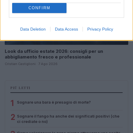
CONFIRM
Data Deletion
Data Access
Privacy Policy
Look da ufficio estate 2026: consigli per un
abbigliamento fresco e professionale
Cristian Castiglioni · 7 Ago 2026
PIÙ LETTI
1
Sognare una bara è presagio di morte?
2
Sognare il fango ha anche dei significati positivi (che
ci crediate o no)
Come valorizzare la zona giorno attraverso una scelta