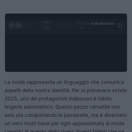
0:29 /
Ad
hub
Media
POWERED
1
/
4
3:16
BY
La moda rappresenta un linguaggio che comunica
aspetti della nostra identità. Per la primavera estate
2025, uno dei protagonisti indiscussi è l’abito
lingerie asimmetrico. Questo pezzo versatile non
solo sta conquistando le passerelle, ma è diventato
un vero must-have per ogni appassionata di moda.
L’analisi di questo abito rivela diversi fattori che ne