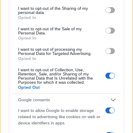
Continua a leggere
services and may gather and store information including but
not limited to your visit or usage behaviour. You may click to
I want to opt-out of the Sharing of my
personal data.
grant or deny consent to Google and its third-party tags to
Opted In
BENESSERE
use your data for below specified purposes in below Google
consent section.
I want to opt-out of the Sale of my
Personal Data.
Opted In
I want to opt-out of processing my
Personal Data for Targeted Advertising.
Opted In
I want to opt-out of Collection, Use,
Retention, Sale, and/or Sharing of my
Personal Data that Is Unrelated with the
Purposes for which it was collected.
Opted Out
Google consents
Mind-cooling in città: routine elegante da 10 minuti per
mente fresca senza rovinare il make-up
I want to allow Google to enable storage
Beatrice Bonaventura · 7 Ago 2026
related to advertising like cookies on web or
device identifiers in apps.
BENESSERE