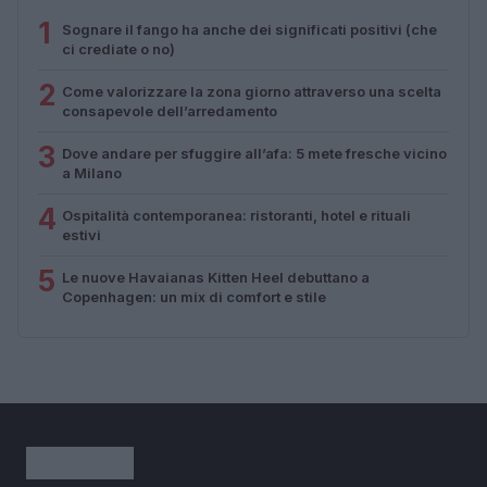
1
Sognare il fango ha anche dei significati positivi (che
ci crediate o no)
2
Come valorizzare la zona giorno attraverso una scelta
consapevole dell’arredamento
3
Dove andare per sfuggire all’afa: 5 mete fresche vicino
a Milano
4
Ospitalità contemporanea: ristoranti, hotel e rituali
estivi
5
Le nuove Havaianas Kitten Heel debuttano a
Copenhagen: un mix di comfort e stile