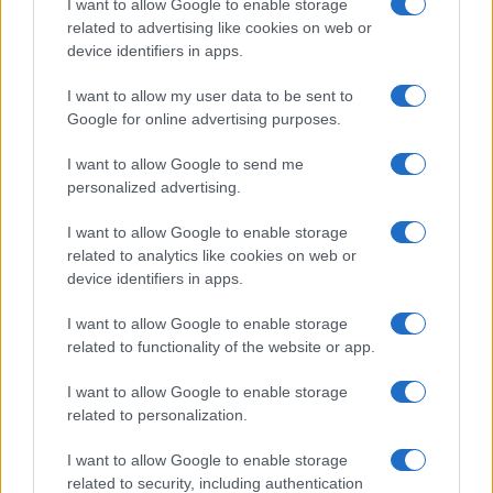
I want to allow Google to enable storage
Feng Shui: consigli per posizionare il divano in modo
related to advertising like cookies on web or
armonico
device identifiers in apps.
Beatrice Bonaventura · 9 Ago 2026
I want to allow my user data to be sent to
Google for online advertising purposes.
LIFESTYLE
I want to allow Google to send me
personalized advertising.
I want to allow Google to enable storage
related to analytics like cookies on web or
device identifiers in apps.
I want to allow Google to enable storage
related to functionality of the website or app.
I want to allow Google to enable storage
related to personalization.
Sri Lanka: itinerari tra spiritualità, architettura e
spiagge paradisiache
I want to allow Google to enable storage
Matteo Pellegrino · 8 Ago 2026
related to security, including authentication