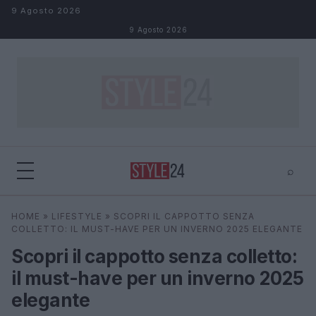
Salta al contenuto
9 Agosto 2026
9 Agosto 2026
⌕
×
⌕
HOME
»
LIFESTYLE
»
SCOPRI IL CAPPOTTO SENZA
Cerca
COLLETTO: IL MUST-HAVE PER UN INVERNO 2025 ELEGANTE
Scopri il cappotto senza colletto:
il must-have per un inverno 2025
elegante