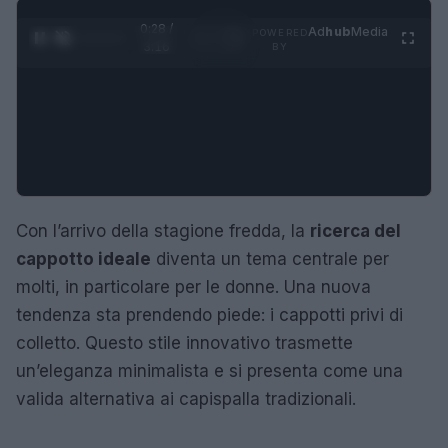
0:29 /
Ad
hub
Media
POWERED
1
/
4
3:16
BY
Con l’arrivo della stagione fredda, la
ricerca del
cappotto ideale
diventa un tema centrale per
molti, in particolare per le donne. Una nuova
tendenza sta prendendo piede: i cappotti privi di
colletto. Questo stile innovativo trasmette
un’eleganza minimalista e si presenta come una
valida alternativa ai capispalla tradizionali.