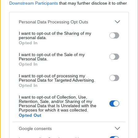
Downstream Participants
that may further disclose it to other
third parties.
Please note that this website/app uses one or more Google
Personal Data Processing Opt Outs
services and may gather and store information including but
not limited to your visit or usage behaviour. You may click to
I want to opt-out of the Sharing of my
personal data.
grant or deny consent to Google and its third-party tags to
Continua a leggere
Opted In
use your data for below specified purposes in below Google
consent section.
I want to opt-out of the Sale of my
Personal Data.
LIFESTYLE
Opted In
I want to opt-out of processing my
Personal Data for Targeted Advertising.
Opted In
I want to opt-out of Collection, Use,
Retention, Sale, and/or Sharing of my
Personal Data that Is Unrelated with the
Purposes for which it was collected.
Opted Out
Google consents