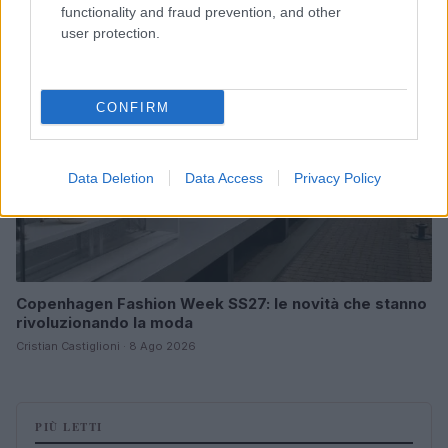
functionality and fraud prevention, and other
LIFESTYLE
user protection.
CONFIRM
Data Deletion
Data Access
Privacy Policy
Copenhagen Fashion Week SS27: le novità che stanno
rivoluzionando la moda
Cristian Castiglioni · 8 Ago 2026
PIÙ LETTI