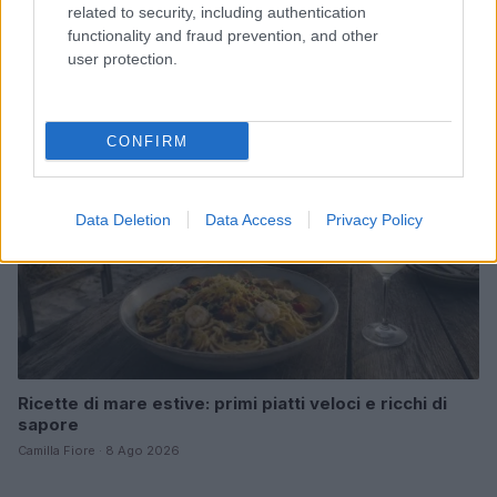
related to security, including authentication
spiagge paradisiache
functionality and fraud prevention, and other
Matteo Pellegrino · 8 Ago 2026
user protection.
ALIMENTAZIONE
CONFIRM
Data Deletion
Data Access
Privacy Policy
Ricette di mare estive: primi piatti veloci e ricchi di
sapore
Camilla Fiore · 8 Ago 2026