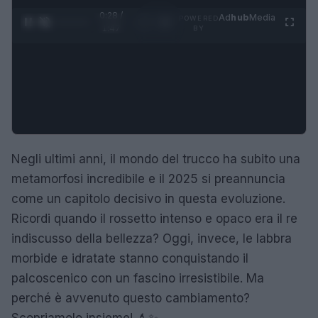
0:29 /
Ad
hub
Media
POWERED
1
/
4
1:47
BY
Negli ultimi anni, il mondo del trucco ha subito una
metamorfosi incredibile e il 2025 si preannuncia
come un capitolo decisivo in questa evoluzione.
Ricordi quando il rossetto intenso e opaco era il re
indiscusso della bellezza? Oggi, invece, le labbra
morbide e idratate stanno conquistando il
palcoscenico con un fascino irresistibile. Ma
perché è avvenuto questo cambiamento?
Scopriamolo insieme! 💄✨