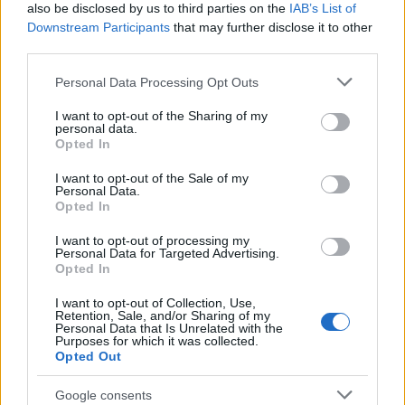
also be disclosed by us to third parties on the
IAB’s List of
Downstream Participants
that may further disclose it to other
third parties.
Please note that this website/app uses one or more Google
Personal Data Processing Opt Outs
services and may gather and store information including but
not limited to your visit or usage behaviour. You may click to
I want to opt-out of the Sharing of my
personal data.
grant or deny consent to Google and its third-party tags to
Opted In
use your data for below specified purposes in below Google
consent section.
Continua a leggere
I want to opt-out of the Sale of my
Personal Data.
Opted In
PEOPLE
I want to opt-out of processing my
Personal Data for Targeted Advertising.
Opted In
I want to opt-out of Collection, Use,
Retention, Sale, and/or Sharing of my
Personal Data that Is Unrelated with the
Purposes for which it was collected.
Opted Out
Google consents