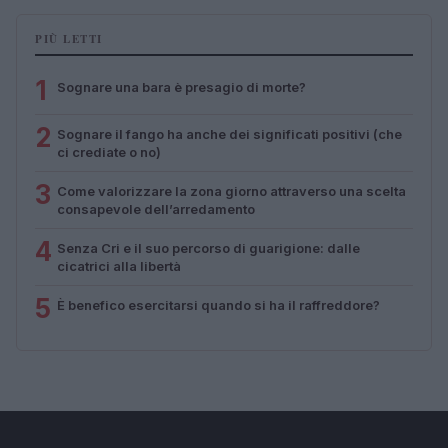
PIÙ LETTI
1
Sognare una bara è presagio di morte?
2
Sognare il fango ha anche dei significati positivi (che
ci crediate o no)
3
Come valorizzare la zona giorno attraverso una scelta
consapevole dell’arredamento
4
Senza Cri e il suo percorso di guarigione: dalle
cicatrici alla libertà
5
È benefico esercitarsi quando si ha il raffreddore?