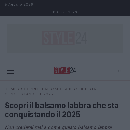
Salta al contenuto
8 Agosto 2026
8 Agosto 2026
⌕
×
⌕
HOME
»
SCOPRI IL BALSAMO LABBRA CHE STA
Cerca
CONQUISTANDO IL 2025
Scopri il balsamo labbra che sta
conquistando il 2025
Non crederai mai a come questo balsamo labbra