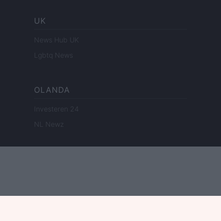
UK
News Hub UK
Lgbtq News
OLANDA
Investeren 24
NL Newz