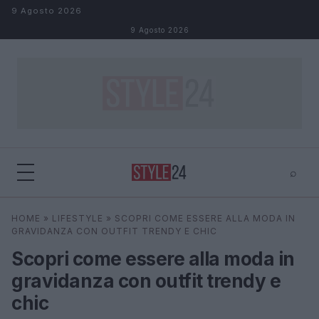
Salta al contenuto
9 Agosto 2026
9 Agosto 2026
⌕
×
⌕
HOME
»
LIFESTYLE
»
SCOPRI COME ESSERE ALLA MODA IN
Cerca
GRAVIDANZA CON OUTFIT TRENDY E CHIC
Scopri come essere alla moda in
gravidanza con outfit trendy e
chic