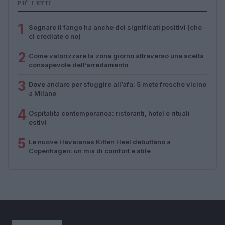
PIÙ LETTI
1
Sognare il fango ha anche dei significati positivi (che
ci crediate o no)
2
Come valorizzare la zona giorno attraverso una scelta
consapevole dell’arredamento
3
Dove andare per sfuggire all’afa: 5 mete fresche vicino
a Milano
4
Ospitalità contemporanea: ristoranti, hotel e rituali
estivi
5
Le nuove Havaianas Kitten Heel debuttano a
Copenhagen: un mix di comfort e stile