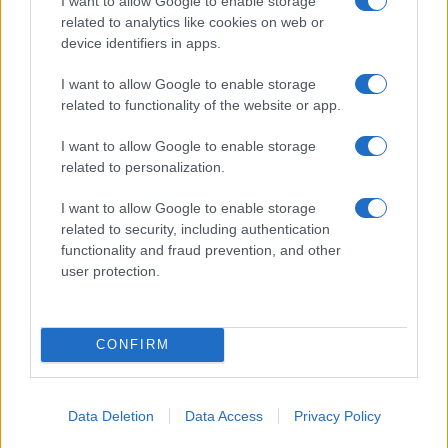
I want to allow Google to enable storage
related to analytics like cookies on web or
device identifiers in apps.
Guida step-by-step per un’immagine pubblica
credibile e glam
I want to allow Google to enable storage
Camilla Fiore · 9 Ago 2026
related to functionality of the website or app.
LIFESTYLE
I want to allow Google to enable storage
related to personalization.
I want to allow Google to enable storage
related to security, including authentication
functionality and fraud prevention, and other
user protection.
CONFIRM
Scopri Noto: guida alla città barocca più elegante della
Data Deletion
Data Access
Privacy Policy
Sicilia