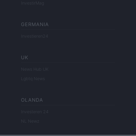
InvestirMag
GERMANIA
Investieren24
UK
News Hub UK
Lgbtq News
OLANDA
Investeren 24
NL Newz