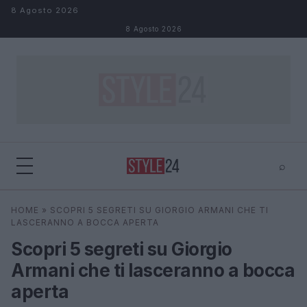
Salta al contenuto
8 Agosto 2026
8 Agosto 2026
⌕
×
⌕
HOME
»
SCOPRI 5 SEGRETI SU GIORGIO ARMANI CHE TI
Cerca
LASCERANNO A BOCCA APERTA
Scopri 5 segreti su Giorgio
Armani che ti lasceranno a bocca
aperta