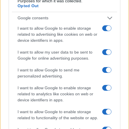
Purposes for which it was collected.
Opted Out
Google consents
I want to allow Google to enable storage
related to advertising like cookies on web or
device identifiers in apps.
I want to allow my user data to be sent to
Google for online advertising purposes.
Scopri Rocca San Giovanni, il borgo abruzzese tra
I want to allow Google to send me
mare e storia
personalized advertising.
Cristian Castiglioni · 8 Ago 2026
I want to allow Google to enable storage
related to analytics like cookies on web or
OFFERTE&CONSIGLI
device identifiers in apps.
I want to allow Google to enable storage
related to functionality of the website or app.