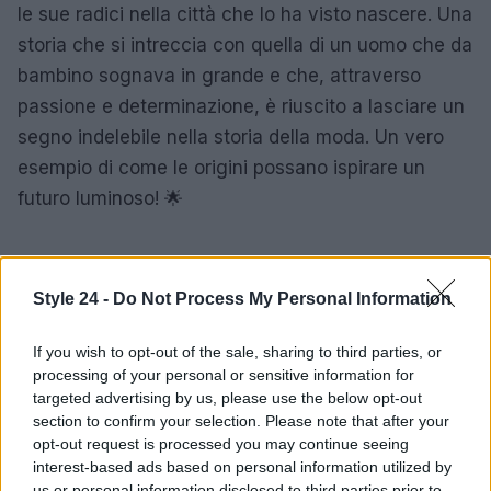
le sue radici nella città che lo ha visto nascere. Una
storia che si intreccia con quella di un uomo che da
bambino sognava in grande e che, attraverso
passione e determinazione, è riuscito a lasciare un
segno indelebile nella storia della moda. Un vero
esempio di come le origini possano ispirare un
futuro luminoso! 🌟
AUTORE
Style 24 -
Do Not Process My Personal Information
Staff
If you wish to opt-out of the sale, sharing to third parties, or
processing of your personal or sensitive information for
targeted advertising by us, please use the below opt-out
section to confirm your selection. Please note that after your
opt-out request is processed you may continue seeing
interest-based ads based on personal information utilized by
us or personal information disclosed to third parties prior to