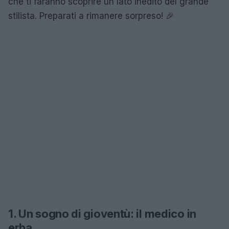
che ti faranno scoprire un lato inedito del grande
stilista. Preparati a rimanere sorpreso! 🎉
1. Un sogno di gioventù: il medico in
erba