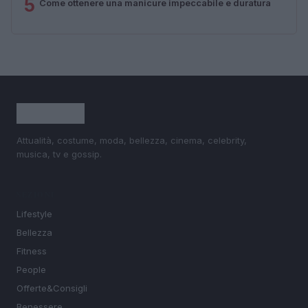
5
Come ottenere una manicure impeccabile e duratura
Attualità, costume, moda, bellezza, cinema, celebrity,
musica, tv e gossip.
SEZIONI
Lifestyle
Bellezza
Fitness
People
Offerte&Consigli
Benessere