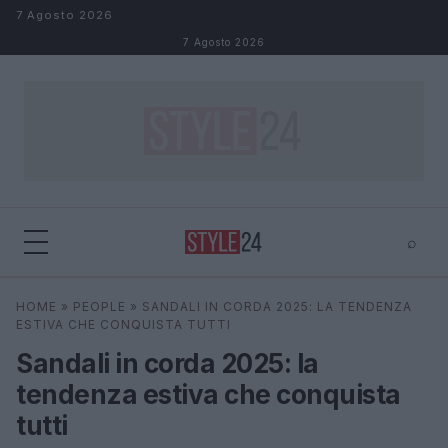
Salta al contenuto
7 Agosto 2026
7 Agosto 2026
⌕
×
⌕
HOME
»
PEOPLE
»
SANDALI IN CORDA 2025: LA TENDENZA
Cerca
ESTIVA CHE CONQUISTA TUTTI
Sandali in corda 2025: la
tendenza estiva che conquista
tutti