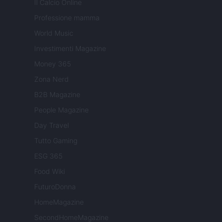
Il Calcio Online
Professione mamma
World Music
Investimenti Magazine
Money 365
Zona Nerd
B2B Magazine
People Magazine
Day Travel
Tutto Gaming
ESG 365
Food Wiki
FuturoDonna
HomeMagazine
SecondHomeMagazine