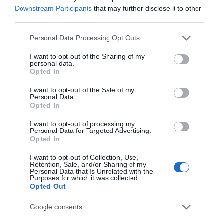
Downstream Participants
that may further disclose it to other
third parties.
Come superare l’imbarazzo e fare amicizie genuine
Please note that this website/app uses one or more Google
Personal Data Processing Opt Outs
Camilla Fiore · 7 Ago 2026
services and may gather and store information including but
not limited to your visit or usage behaviour. You may click to
I want to opt-out of the Sharing of my
personal data.
PEOPLE
grant or deny consent to Google and its third-party tags to
Opted In
use your data for below specified purposes in below Google
consent section.
I want to opt-out of the Sale of my
Personal Data.
Opted In
I want to opt-out of processing my
Personal Data for Targeted Advertising.
Opted In
I want to opt-out of Collection, Use,
Retention, Sale, and/or Sharing of my
Personal Data that Is Unrelated with the
Purposes for which it was collected.
Opted Out
6 agosto 1945: il bombardamento atomico di
Google consents
Hiroshima e Nagasaki