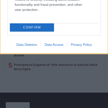
PIÙ LETTI
functionality and fraud prevention, and other
user protection.
1
Sognare una bara è presagio di morte?
2
Il principe Harry e Meghan Markle trascorrono giorni di
CONFIRM
relax in Scozia
3
Giuseppe Cruciani e i vent’anni de La Zanzara: libertà,
lavoro e vita privata
Data Deletion
Data Access
Privacy Policy
4
Christopher Nolan e l’Odissea: un adattamento che
divide
5
Principessa Eugenie di York annuncia la nascita della
terza figlia