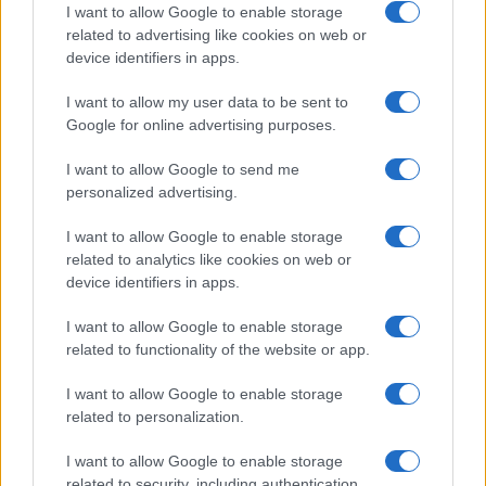
Beatrice Bonaventura · 6 Ago 2026
I want to allow Google to enable storage
related to advertising like cookies on web or
PEOPLE
device identifiers in apps.
I want to allow my user data to be sent to
Google for online advertising purposes.
I want to allow Google to send me
personalized advertising.
I want to allow Google to enable storage
related to analytics like cookies on web or
device identifiers in apps.
I want to allow Google to enable storage
related to functionality of the website or app.
Role Model e Dakota Johnson: la coppia che unisce
arte e vita
I want to allow Google to enable storage
Matteo Pellegrino · 5 Ago 2026
related to personalization.
I want to allow Google to enable storage
related to security, including authentication