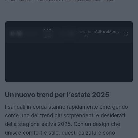
0:28 /
Ad
hub
Media
POWERED
1
/
4
1:47
BY
Un nuovo trend per l’estate 2025
I sandali in corda stanno rapidamente emergendo
come uno dei trend più sorprendenti e desiderati
della stagione estiva 2025. Con un design che
unisce comfort e stile, questi calzature sono