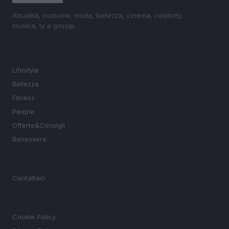
Attualità, costume, moda, bellezza, cinema, celebrity,
musica, tv e gossip.
SEZIONI
Lifestyle
Bellezza
Fitness
People
Offerte&Consigli
Benessere
MAGAZINE
Contattaci
LEGALE
Cookie Policy