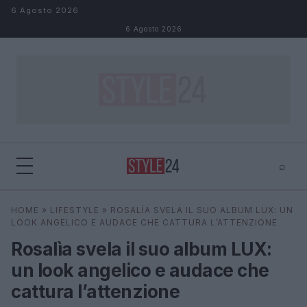
Salta al contenuto
6 Agosto 2026
6 Agosto 2026
⌕
×
⌕
HOME
»
LIFESTYLE
»
ROSALÌA SVELA IL SUO ALBUM LUX: UN
Cerca
LOOK ANGELICO E AUDACE CHE CATTURA L’ATTENZIONE
Rosalìa svela il suo album LUX:
un look angelico e audace che
cattura l’attenzione