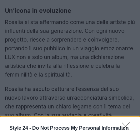
Un’icona in evoluzione
Rosalìa si sta affermando come una delle artiste più
influenti della sua generazione. Con ogni nuovo
progetto, riesce a sorprendere e coinvolgere,
portando il suo pubblico in un viaggio emozionante.
LUX non è solo un album, ma una dichiarazione
artistica che invita alla riflessione e celebra la
femminilità e la spiritualità.
Rosalìa ha saputo catturare l’essenza del suo
nuovo lavoro attraverso un’acconciatura simbolica,
che rappresenta un chiaro legame con il tema del
suo album. Con la sua audacia e creatività,
continua a ispirare e a sfidare le convenzioni,
Style 24 -
Do Not Process My Personal Information
segnando un nuovo capitolo della sua carriera.