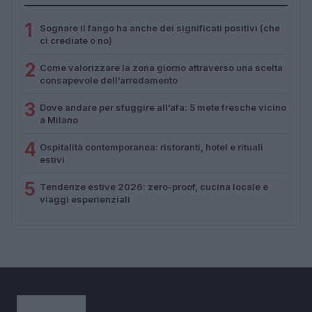
1
Sognare il fango ha anche dei significati positivi (che
ci crediate o no)
2
Come valorizzare la zona giorno attraverso una scelta
consapevole dell’arredamento
3
Dove andare per sfuggire all’afa: 5 mete fresche vicino
a Milano
4
Ospitalità contemporanea: ristoranti, hotel e rituali
estivi
5
Tendenze estive 2026: zero-proof, cucina locale e
viaggi esperienziali