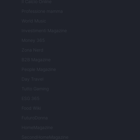
Il Calcio Online
Professione mamma
World Music
Investimenti Magazine
Money 365
Zona Nerd
B2B Magazine
People Magazine
Day Travel
Tutto Gaming
ESG 365
Food Wiki
FuturoDonna
HomeMagazine
SecondHomeMagazine