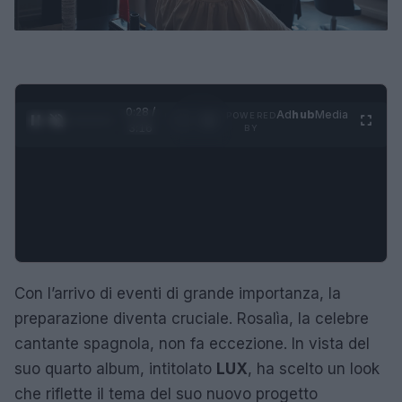
0:29 /
Ad
hub
Media
POWERED
1
/
4
3:16
BY
Con l’arrivo di eventi di grande importanza, la
preparazione diventa cruciale. Rosalìa, la celebre
cantante spagnola, non fa eccezione. In vista del
suo quarto album, intitolato
LUX
, ha scelto un look
che riflette il tema del suo nuovo progetto