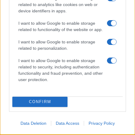
related to analytics like cookies on web or
Scopri i must have di Mango per l’estate 2026: stile e
device identifiers in apps.
freschezza
I want to allow Google to enable storage
Beatrice Bonaventura · 6 Ago 2026
related to functionality of the website or app.
LIFESTYLE
I want to allow Google to enable storage
related to personalization.
I want to allow Google to enable storage
related to security, including authentication
functionality and fraud prevention, and other
user protection.
CONFIRM
Esplorare il Giardino delle Meraviglie: piante
Data Deletion
Data Access
Privacy Policy
straordinarie e lezioni di vita
Cristian Castiglioni · 6 Ago 2026