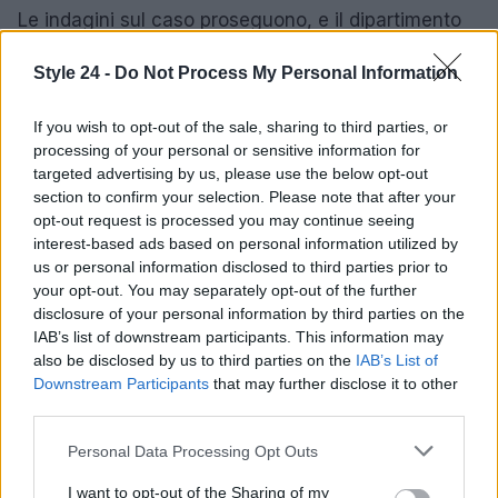
Le indagini sul caso proseguono, e il dipartimento
di polizia sta raccogliendo prove e ascoltando
Style 24 -
Do Not Process My Personal Information
testimoni per fare chiarezza su questa tragica
vicenda. Mentre il mondo del cinema e i fan
If you wish to opt-out of the sale, sharing to third parties, or
piangono la perdita di due figure iconiche, il futuro
processing of your personal or sensitive information for
rimane incerto per la famiglia Reiner, in attesa di
targeted advertising by us, please use the below opt-out
section to confirm your selection. Please note that after your
risposte.
opt-out request is processed you may continue seeing
interest-based ads based on personal information utilized by
us or personal information disclosed to third parties prior to
your opt-out. You may separately opt-out of the further
AUTORE
disclosure of your personal information by third parties on the
Staff
IAB’s list of downstream participants. This information may
also be disclosed by us to third parties on the
IAB’s List of
Downstream Participants
that may further disclose it to other
third parties.
Please note that this website/app uses one or more Google
Personal Data Processing Opt Outs
services and may gather and store information including but
not limited to your visit or usage behaviour. You may click to
I want to opt-out of the Sharing of my