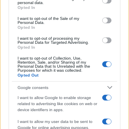
personal data.
grant or deny consent to Google and its third-party tags to
Opted In
use your data for below specified purposes in below Google
consent section.
I want to opt-out of the Sale of my
Personal Data.
Opted In
I want to opt-out of processing my
Personal Data for Targeted Advertising.
Opted In
I want to opt-out of Collection, Use,
Retention, Sale, and/or Sharing of my
Personal Data that Is Unrelated with the
Purposes for which it was collected.
Opted Out
Google consents
I want to allow Google to enable storage
Continua a leggere
related to advertising like cookies on web or
device identifiers in apps.
LIFESTYLE
I want to allow my user data to be sent to
Google for online advertising purposes.