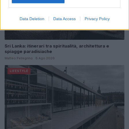
Data Deletion
Data Access
Privacy Policy
Sri Lanka: itinerari tra spiritualità, architettura e
spiagge paradisiache
Matteo Pellegrino · 8 Ago 2026
LIFESTYLE