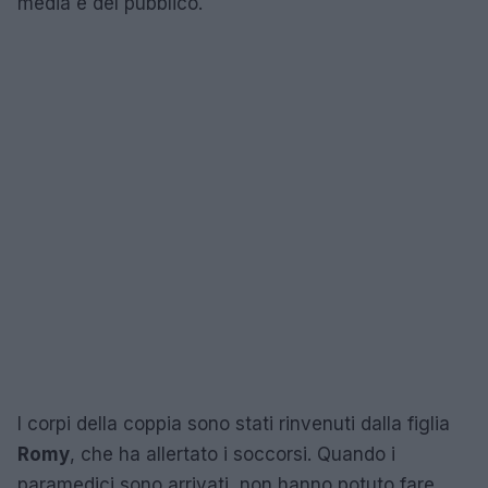
media e del pubblico.
I corpi della coppia sono stati rinvenuti dalla figlia
Romy
, che ha allertato i soccorsi. Quando i
paramedici sono arrivati, non hanno potuto fare