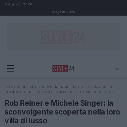
Salta al contenuto
9 Agosto 2026
9 Agosto 2026
⌕
×
⌕
HOME
»
LIFESTYLE
»
ROB REINER E MICHELE SINGER: LA
Cerca
SCONVOLGENTE SCOPERTA NELLA LORO VILLA DI LUSSO
Rob Reiner e Michele Singer: la
sconvolgente scoperta nella loro
villa di lusso