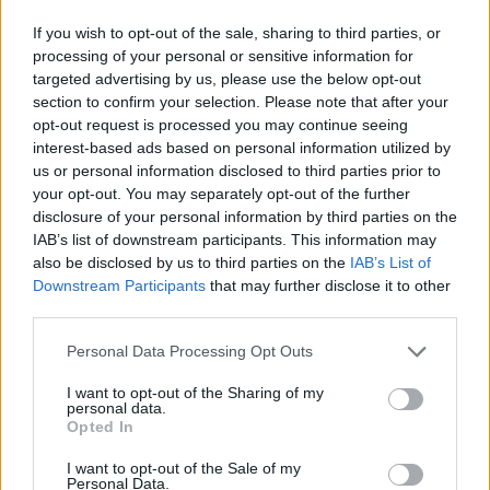
concentrino sulla protezione delle risorse idriche e
If you wish to opt-out of the sale, sharing to third parties, or
processing of your personal or sensitive information for
sul miglioramento della qualità dell’acqua potabile.
targeted advertising by us, please use the below opt-out
Le misure preventive, come il monitoraggio
section to confirm your selection. Please note that after your
costante e l’educazione della popolazione, sono
opt-out request is processed you may continue seeing
interest-based ads based on personal information utilized by
fondamentali per ridurre i rischi collegati a questo
us or personal information disclosed to third parties prior to
problema.
your opt-out. You may separately opt-out of the further
disclosure of your personal information by third parties on the
Le prove raccolte indicano che l’acqua
IAB’s list of downstream participants. This information may
contaminata rappresenta una minaccia seria e
also be disclosed by us to third parties on the
IAB’s List of
Downstream Participants
that may further disclose it to other
attuale per la salute pubblica. I casi documentati
third parties.
sono allarmanti e le responsabilità devono essere
Please note that this website/app uses one or more Google
Personal Data Processing Opt Outs
affrontate da tutti gli attori coinvolti. I prossimi
services and may gather and store information including but
passi dell’inchiesta saranno orientati verso l’analisi
not limited to your visit or usage behaviour. You may click to
I want to opt-out of the Sharing of my
personal data.
delle politiche implementate e delle risposte
grant or deny consent to Google and its third-party tags to
Opted In
use your data for below specified purposes in below Google
istituzionali, per capire come migliorare la
consent section.
I want to opt-out of the Sale of my
situazione e garantire un accesso sicuro all’acqua
Personal Data.