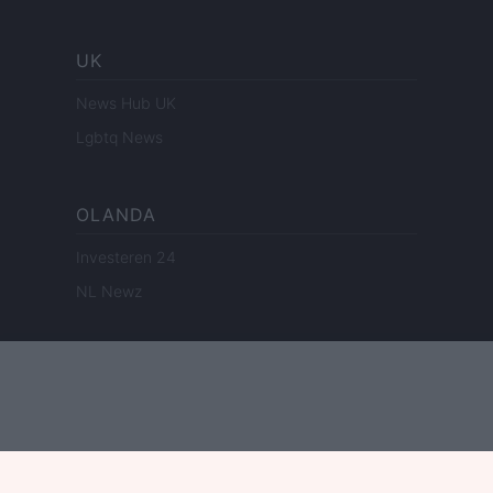
UK
News Hub UK
Lgbtq News
OLANDA
Investeren 24
NL Newz