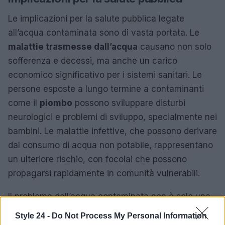
Le implicazioni per la salute pubblica legate
all’acqua contaminata sono di vasta portata. Le
malattie trasmesse dall’acqua
causano non solo
sofferenza e decessi, ma anche un carico
economico significativo per i sistemi sanitari. Le
persone esposte a lungo termine a contaminanti
come il
piombo
possono sviluppare disturbi
neurologici e problemi di sviluppo, specialmente nei
bambini. Le malattie infettive, che possono derivare
dal consumo di acqua non potabile, rappresentano
un ulteriore rischio, con focolai che possono
propagarsi rapidamente in comunità vulnerabili.
Il problema dell’acqua contaminata non è solo una
questione ambientale, ma un’emergenza sanitaria
Style 24 -
Do Not Process My Personal Information
globale. È essenziale che le politiche pubbliche si