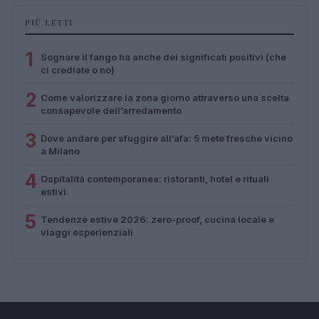
PIÙ LETTI
1
Sognare il fango ha anche dei significati positivi (che
ci crediate o no)
2
Come valorizzare la zona giorno attraverso una scelta
consapevole dell’arredamento
3
Dove andare per sfuggire all’afa: 5 mete fresche vicino
a Milano
4
Ospitalità contemporanea: ristoranti, hotel e rituali
estivi
5
Tendenze estive 2026: zero-proof, cucina locale e
viaggi esperienziali