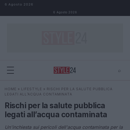
Salta al contenuto
6 Agosto 2026
6 Agosto 2026
⌕
×
⌕
HOME
»
LIFESTYLE
»
RISCHI PER LA SALUTE PUBBLICA
Cerca
LEGATI ALL’ACQUA CONTAMINATA
Rischi per la salute pubblica
legati all’acqua contaminata
Un'inchiesta sui pericoli dell'acqua contaminata per la