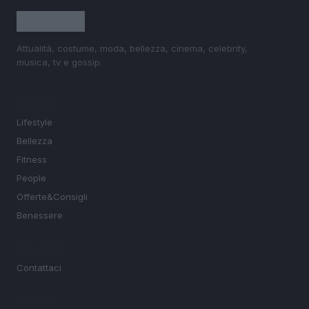
Attualità, costume, moda, bellezza, cinema, celebrity,
musica, tv e gossip.
SEZIONI
Lifestyle
Bellezza
Fitness
People
Offerte&Consigli
Benessere
MAGAZINE
Contattaci
LEGALE