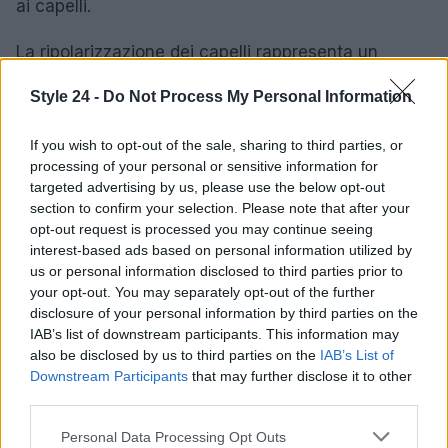
ai capelli.
La ripolarizzazione dei capelli rappresenta un
trattamento innovativo ed efficace per la cura della
Style 24 -
Do Not Process My Personal Information
chioma. Grazie all’utilizzo di prodotti specifici e a
una routine mirata, è possibile restituire ai capelli la
If you wish to opt-out of the sale, sharing to third parties, or
loro naturale bellezza e vitalità. Questo approccio
processing of your personal or sensitive information for
targeted advertising by us, please use the below opt-out
professionale permette di affrontare le
section to confirm your selection. Please note that after your
problematiche comuni legate ai capelli, offrendo
opt-out request is processed you may continue seeing
risultati visibili e duraturi.
interest-based ads based on personal information utilized by
us or personal information disclosed to third parties prior to
your opt-out. You may separately opt-out of the further
disclosure of your personal information by third parties on the
AUTORE
IAB’s list of downstream participants. This information may
Staff
also be disclosed by us to third parties on the
IAB’s List of
Downstream Participants
that may further disclose it to other
third parties.
Please note that this website/app uses one or more Google
Personal Data Processing Opt Outs