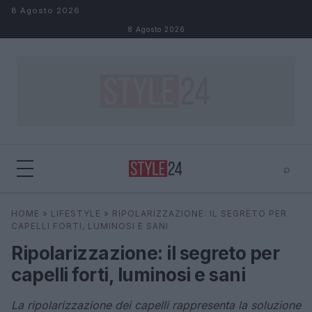
Salta al contenuto
8 Agosto 2026
8 Agosto 2026
⌕
×
⌕
HOME
»
LIFESTYLE
»
RIPOLARIZZAZIONE: IL SEGRETO PER
Cerca
CAPELLI FORTI, LUMINOSI E SANI
Ripolarizzazione: il segreto per
capelli forti, luminosi e sani
La ripolarizzazione dei capelli rappresenta la soluzione