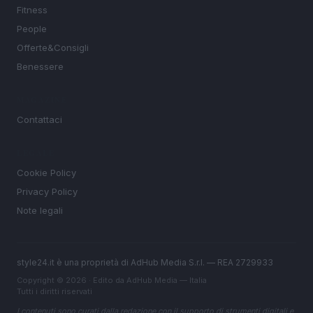
Fitness
People
Offerte&Consigli
Benessere
MAGAZINE
Contattaci
LEGALE
Cookie Policy
Privacy Policy
Note legali
style24.it è una proprietà di AdHub Media S.r.l. — REA 2729933
Copyright © 2026 · Edito da AdHub Media — Italia
Tutti i diritti riservati
I contenuti sono curati dalla redazione con il supporto di strumenti digitali e