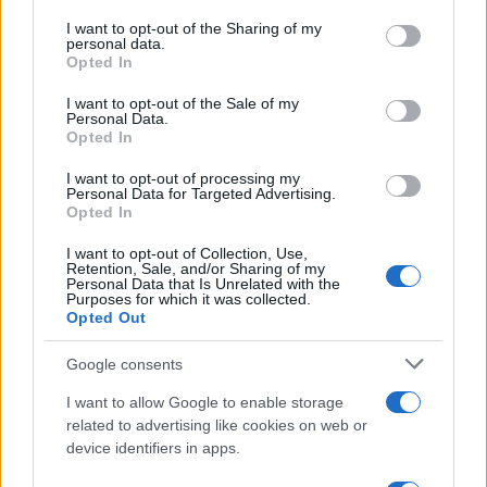
services and may gather and store information including but
not limited to your visit or usage behaviour. You may click to
I want to opt-out of the Sharing of my
personal data.
grant or deny consent to Google and its third-party tags to
Opted In
use your data for below specified purposes in below Google
consent section.
I want to opt-out of the Sale of my
Personal Data.
Opted In
I want to opt-out of processing my
Personal Data for Targeted Advertising.
Opted In
I want to opt-out of Collection, Use,
Retention, Sale, and/or Sharing of my
Personal Data that Is Unrelated with the
Purposes for which it was collected.
Opted Out
Google consents
I want to allow Google to enable storage
related to advertising like cookies on web or
device identifiers in apps.
Continua a leggere