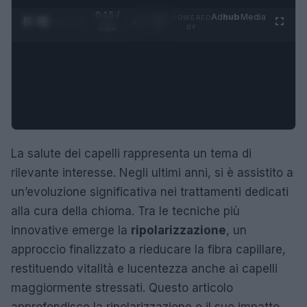
0:16 /
Ad
hub
Media
POWERED
1
/
4
2:02
BY
La salute dei capelli rappresenta un tema di
rilevante interesse. Negli ultimi anni, si è assistito a
un’evoluzione significativa nei trattamenti dedicati
alla cura della chioma. Tra le tecniche più
innovative emerge la
ripolarizzazione
, un
approccio finalizzato a rieducare la fibra capillare,
restituendo vitalità e lucentezza anche ai capelli
maggiormente stressati. Questo articolo
approfondisce la ripolarizzazione e il suo impatto