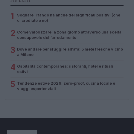
PIÙ LETTI
1
Sognare il fango ha anche dei significati positivi (che
ci crediate o no)
2
Come valorizzare la zona giorno attraverso una scelta
consapevole dell’arredamento
3
Dove andare per sfuggire all’afa: 5 mete fresche vicino
a Milano
4
Ospitalità contemporanea: ristoranti, hotel e rituali
estivi
5
Tendenze estive 2026: zero-proof, cucina locale e
viaggi esperienziali