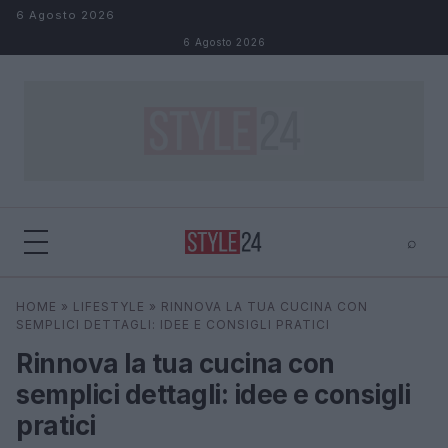
Salta al contenuto
6 Agosto 2026
6 Agosto 2026
⌕
×
⌕
HOME
»
LIFESTYLE
»
RINNOVA LA TUA CUCINA CON
Cerca
SEMPLICI DETTAGLI: IDEE E CONSIGLI PRATICI
Rinnova la tua cucina con
semplici dettagli: idee e consigli
pratici