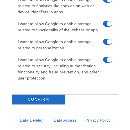
related to analytics like cookies on web or
device identifiers in apps.
Scopri i must have di Mango per l’estate 2026: stile e
freschezza
I want to allow Google to enable storage
Beatrice Bonaventura · 6 Ago 2026
related to functionality of the website or app.
LIFESTYLE
I want to allow Google to enable storage
related to personalization.
I want to allow Google to enable storage
related to security, including authentication
functionality and fraud prevention, and other
user protection.
CONFIRM
Esplorare il Giardino delle Meraviglie: piante
Data Deletion
Data Access
Privacy Policy
straordinarie e lezioni di vita