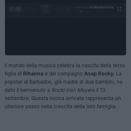
0:29 /
Ad
hub
Media
POWERED
1
/
4
2:02
BY
Il mondo della musica celebra la nascita della terza
figlia di
Rihanna
e del compagno
Asap Rocky
. La
popstar di Barbados, già madre di due bambini, ha
dato il benvenuto a
Rocki Irish Mayers
il 13
settembre. Questa nuova arrivata rappresenta un
ulteriore passo nella crescita della loro famiglia.