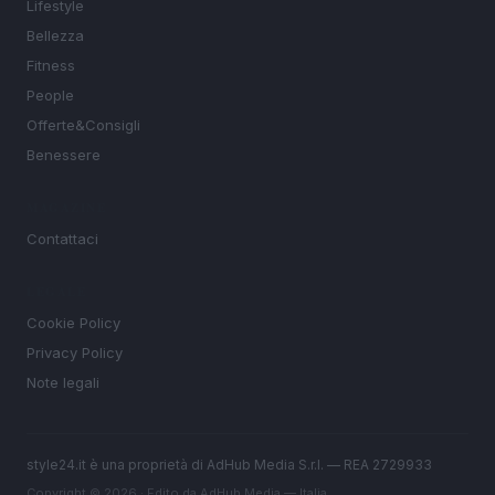
Lifestyle
Bellezza
Fitness
People
Offerte&Consigli
Benessere
MAGAZINE
Contattaci
LEGALE
Cookie Policy
Privacy Policy
Note legali
style24.it è una proprietà di AdHub Media S.r.l. — REA 2729933
Copyright © 2026 · Edito da AdHub Media — Italia