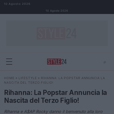
Salta al contenuto
10 Agosto 2026
10 Agosto 2026
⌕
×
⌕
HOME
»
LIFESTYLE
»
RIHANNA: LA POPSTAR ANNUNCIA LA
Cerca
NASCITA DEL TERZO FIGLIO!
Rihanna: La Popstar Annuncia la
Nascita del Terzo Figlio!
Rihanna e A$AP Rocky danno il benvenuto alla loro