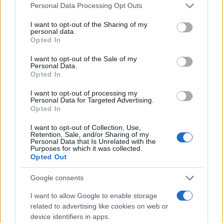
Please note that this website/app uses one or more Google
Personal Data Processing Opt Outs
Continua a leggere
services and may gather and store information including but
not limited to your visit or usage behaviour. You may click to
I want to opt-out of the Sharing of my
personal data.
grant or deny consent to Google and its third-party tags to
LIFESTYLE
Opted In
use your data for below specified purposes in below Google
consent section.
I want to opt-out of the Sale of my
Personal Data.
Opted In
I want to opt-out of processing my
Personal Data for Targeted Advertising.
Opted In
I want to opt-out of Collection, Use,
Retention, Sale, and/or Sharing of my
Personal Data that Is Unrelated with the
Purposes for which it was collected.
Opted Out
Mostre a Parigi estate 2026: cosa vedere nei musei e
Google consents
spazi espositivi
I want to allow Google to enable storage
Beatrice Bonaventura · 9 Ago 2026
related to advertising like cookies on web or
device identifiers in apps.
LIFESTYLE