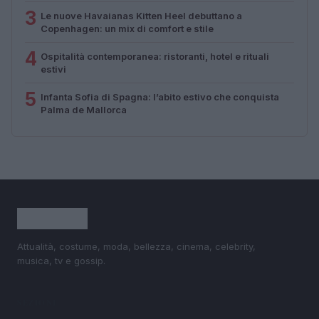
3
Le nuove Havaianas Kitten Heel debuttano a
Copenhagen: un mix di comfort e stile
4
Ospitalità contemporanea: ristoranti, hotel e rituali
estivi
5
Infanta Sofia di Spagna: l’abito estivo che conquista
Palma de Mallorca
Attualità, costume, moda, bellezza, cinema, celebrity,
musica, tv e gossip.
SEZIONI