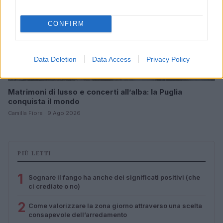
CONFIRM
Data Deletion
Data Access
Privacy Policy
Matrimoni di lusso e concerti all’alba: la Puglia
conquista il mondo
Camilla Fiore · 9 Ago 2026
PIÙ LETTI
1
Sognare il fango ha anche dei significati positivi (che
ci crediate o no)
2
Come valorizzare la zona giorno attraverso una scelta
consapevole dell’arredamento