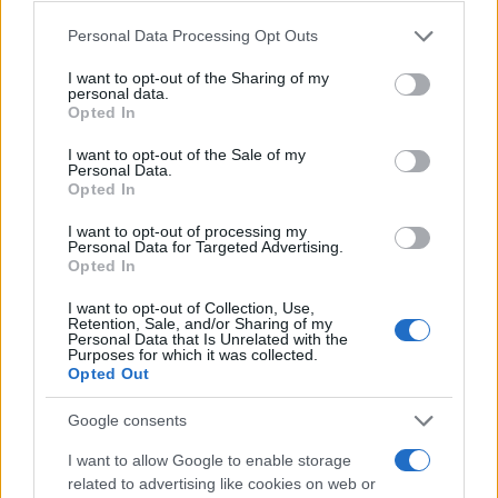
Please note that this website/app uses one or more Google
Personal Data Processing Opt Outs
services and may gather and store information including but
Continua a leggere
not limited to your visit or usage behaviour. You may click to
I want to opt-out of the Sharing of my
personal data.
grant or deny consent to Google and its third-party tags to
Opted In
use your data for below specified purposes in below Google
LIFESTYLE
consent section.
I want to opt-out of the Sale of my
Personal Data.
Opted In
I want to opt-out of processing my
Personal Data for Targeted Advertising.
Opted In
I want to opt-out of Collection, Use,
Retention, Sale, and/or Sharing of my
Personal Data that Is Unrelated with the
Purposes for which it was collected.
Opted Out
Google consents
Dove si terrà Vogue World nel 2027: la scelta di San
Francisco
I want to allow Google to enable storage
related to advertising like cookies on web or
Matteo Pellegrino · 6 Ago 2026