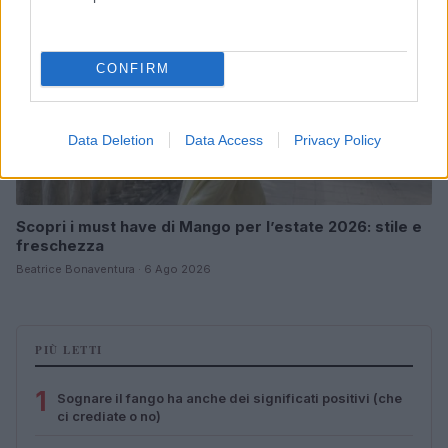
CONFIRM
Data Deletion
Data Access
Privacy Policy
Scopri i must have di Mango per l’estate 2026: stile e
freschezza
Beatrice Bonaventura · 6 Ago 2026
PIÙ LETTI
1
Sognare il fango ha anche dei significati positivi (che
ci crediate o no)