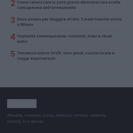
2
Come valorizzare la zona giorno attraverso una scelta
consapevole dell’arredamento
3
Dove andare per sfuggire all’afa: 5 mete fresche vicino
a Milano
4
Ospitalità contemporanea: ristoranti, hotel e rituali
estivi
5
Tendenze estive 2026: zero-proof, cucina locale e
viaggi esperienziali
Attualità, costume, moda, bellezza, cinema, celebrity,
musica, tv e gossip.