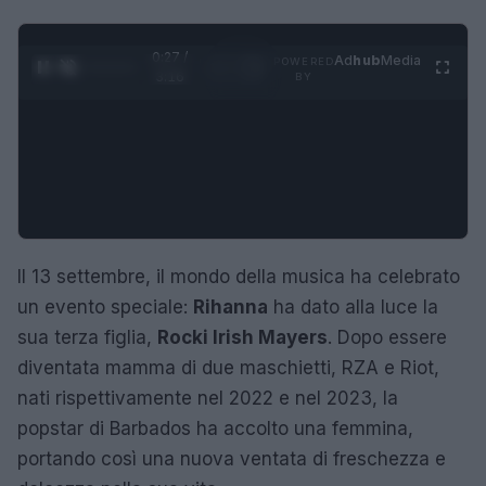
0:28 /
Ad
hub
Media
POWERED
1
/
4
3:16
BY
Il 13 settembre, il mondo della musica ha celebrato
un evento speciale:
Rihanna
ha dato alla luce la
sua terza figlia,
Rocki Irish Mayers
. Dopo essere
diventata mamma di due maschietti, RZA e Riot,
nati rispettivamente nel 2022 e nel 2023, la
popstar di Barbados ha accolto una femmina,
portando così una nuova ventata di freschezza e