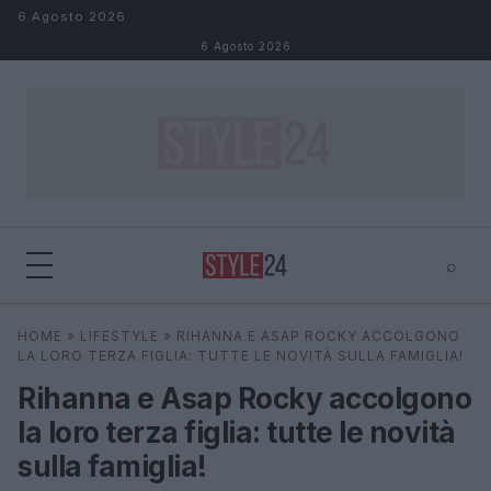
Salta al contenuto
6 Agosto 2026
6 Agosto 2026
⌕
×
⌕
HOME
»
LIFESTYLE
»
RIHANNA E ASAP ROCKY ACCOLGONO
Cerca
LA LORO TERZA FIGLIA: TUTTE LE NOVITÀ SULLA FAMIGLIA!
Rihanna e Asap Rocky accolgono
la loro terza figlia: tutte le novità
sulla famiglia!