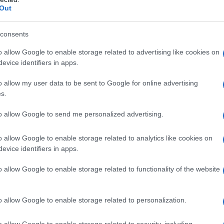
Out
amiglia
consents
 sempre mostrato un forte attaccamento alla sua
o allow Google to enable storage related to advertising like cookies on
evice identifiers in apps.
ata caratterizzata da successi straordinari nel
ce ulteriormente con l’arrivo di Rocki.
La
o allow my user data to be sent to Google for online advertising
s.
nte evoluzione per la cantante, che ha
bambini sui social media.
to allow Google to send me personalized advertising.
o allow Google to enable storage related to analytics like cookies on
evice identifiers in apps.
i suoi piccoli, i fan notano il legame profondo
o allow Google to enable storage related to functionality of the website
ato di essere una madre affettuosa e presente,
. Con l’arrivo di Rocki, il suo amore materno si
o allow Google to enable storage related to personalization.
ta della famiglia.
o allow Google to enable storage related to security, including