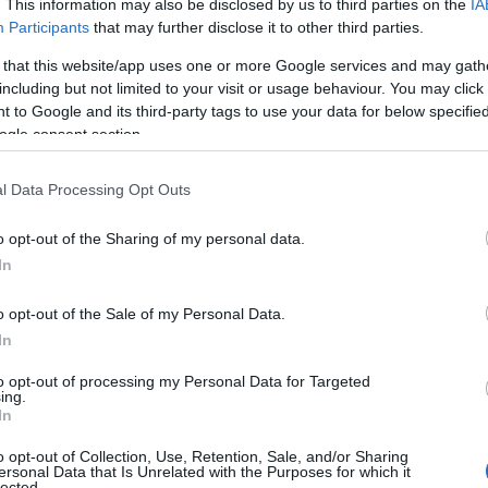
. This information may also be disclosed by us to third parties on the
IA
Participants
that may further disclose it to other third parties.
 that this website/app uses one or more Google services and may gath
including but not limited to your visit or usage behaviour. You may click 
 to Google and its third-party tags to use your data for below specifi
ogle consent section.
l Data Processing Opt Outs
o opt-out of the Sharing of my personal data.
In
o opt-out of the Sale of my Personal Data.
In
to opt-out of processing my Personal Data for Targeted
Mayers
ha rapidamente fatto il giro del mondo,
ing.
In
atulazioni da parte dei sostenitori. Questo lieto
ta di Rihanna, che continua a brillare non solo
o opt-out of Collection, Use, Retention, Sale, and/or Sharing
ersonal Data that Is Unrelated with the Purposes for which it
lected.