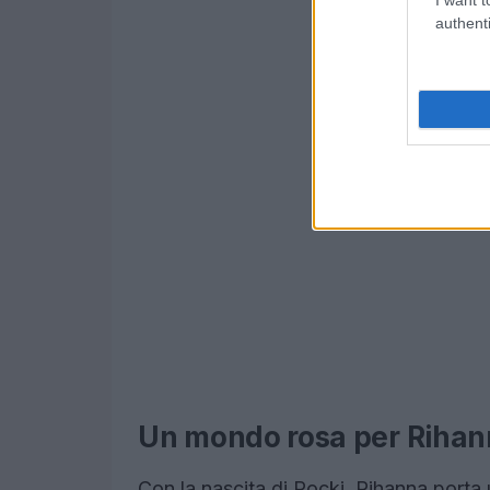
authenti
Un mondo rosa per Riha
Con la nascita di Rocki, Rihanna porta