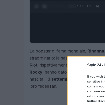
0:27 / 1:47
1
/
4
La popstar di fama mondiale,
Rihanna
straordinario: la nascita della sua terz
Riot, rispettivamente nel 2022 e nel 2
Style 24 -
Rocky
, hanno dato un caloroso benven
If you wish 
nascita,
13 settembre
, segna un momen
sensitive in
loro fedeli fan.
confirm you
continue se
information 
further disc