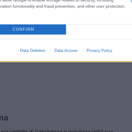
cation functionality and fraud prevention, and other user protection.
CONFIRM
Data Deletion
Data Access
Privacy Policy
nna
 una ventata di freschezza e dolcezza nella sua