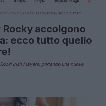
ess
Lifestyle
People
Offerte&Consigli
ACCOLGONO LA LORO TERZA FIGLIA: ECCO TUTTO
 Rocky accolgono
lia: ecco tutto quello
re!
, Rocki Irish Mayers, portando una nuova