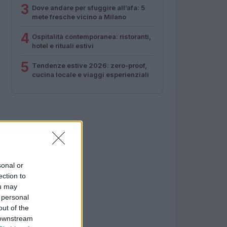
3
Dove andare per sfuggire all’afa: 5
mete fresche vicino a Milano
4
Ospitalità contemporanea: ristoranti,
hotel e rituali estivi
5
Tendenze estive 2026: zero-proof,
cucina locale e viaggi esperienziali
sonal or
ection to
ou may
 personal
out of the
 downstream