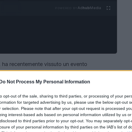
Ad
hub
Media
POWERED BY
, ha recentemente vissuto un evento
a figlia. Dopo aver accolto due maschietti, RZA e
023, la cantante e il suo compagno,
A$AP
Do Not Process My Personal Information
uto a una dolce femminuccia. La data della
to opt-out of the sale, sharing to third parties, or processing of your per
to significativo nella vita della coppia e dei
formation for targeted advertising by us, please use the below opt-out s
r selection. Please note that after your opt-out request is processed y
eing interest-based ads based on personal information utilized by us or
disclosed to third parties prior to your opt-out. You may separately opt-
losure of your personal information by third parties on the IAB’s list of