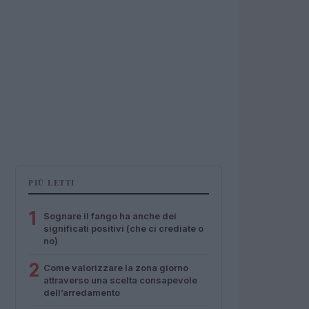
PIÙ LETTI
1
Sognare il fango ha anche dei
significati positivi (che ci crediate o
no)
2
Come valorizzare la zona giorno
attraverso una scelta consapevole
dell’arredamento