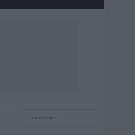
⌕
Cerca