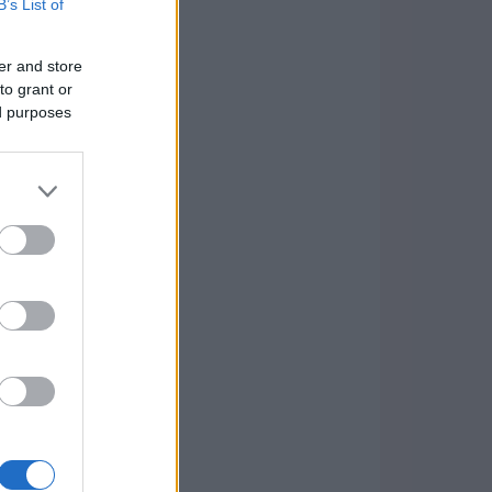
B’s List of
er and store
to grant or
ed purposes