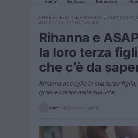
Home
Bellezza
Benessere
Fitn
HOME
»
LIFESTYLE
»
RIHANNA E A$AP ROCKY 
QUELLO CHE C’È DA SAPERE!
Rihanna e A$AP
la loro terza fig
che c’è da sape
Rihanna accoglie la sua terza figlia
gioia e colore nella sua vita.
Staff
·
28/09/2025
· 3 min