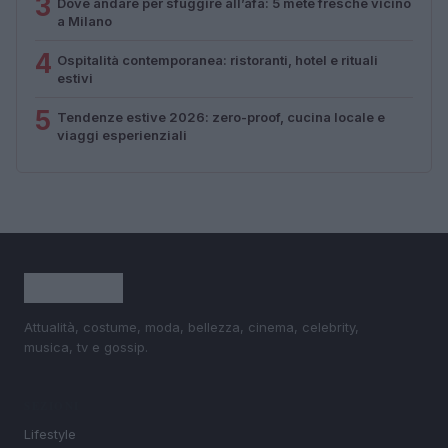
3
Dove andare per sfuggire all’afa: 5 mete fresche vicino
a Milano
4
Ospitalità contemporanea: ristoranti, hotel e rituali
estivi
5
Tendenze estive 2026: zero-proof, cucina locale e
viaggi esperienziali
Attualità, costume, moda, bellezza, cinema, celebrity,
musica, tv e gossip.
SEZIONI
Lifestyle