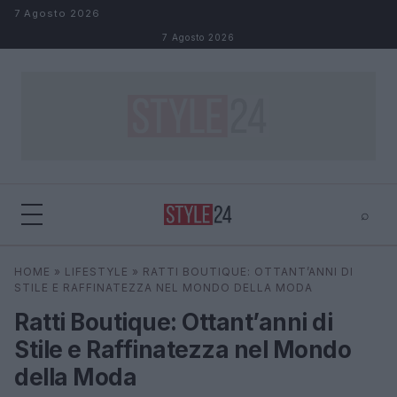
Salta al contenuto
7 Agosto 2026
7 Agosto 2026
⌕
×
⌕
HOME
»
LIFESTYLE
»
RATTI BOUTIQUE: OTTANT’ANNI DI
Cerca
STILE E RAFFINATEZZA NEL MONDO DELLA MODA
Ratti Boutique: Ottant’anni di
Stile e Raffinatezza nel Mondo
della Moda