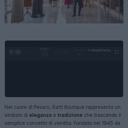
0:29 /
Ad
hub
Media
POWERED
1
/
4
2:02
BY
Nel cuore di Pesaro, Ratti Boutique rappresenta un
simbolo di
eleganza
e
tradizione
che trascende il
semplice concetto di vendita. Fondata nel 1945 da