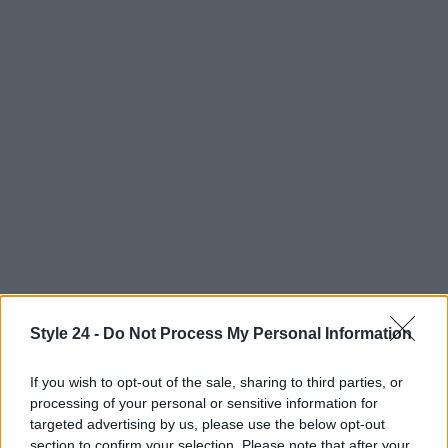
Style 24 -
Do Not Process My Personal Information
AUTORE
Staff
If you wish to opt-out of the sale, sharing to third parties, or
processing of your personal or sensitive information for
targeted advertising by us, please use the below opt-out
section to confirm your selection. Please note that after your