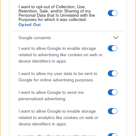
Continua a leggere
I want to opt-out of Collection, Use,
Retention, Sale, and/or Sharing of my
Personal Data that Is Unrelated with the
LIFESTYLE
Purposes for which it was collected.
Opted Out
Google consents
I want to allow Google to enable storage
related to advertising like cookies on web or
device identifiers in apps.
I want to allow my user data to be sent to
Google for online advertising purposes.
I want to allow Google to send me
personalized advertising.
Magna Pars Milano: un’esperienza olfattiva unica in un
ex stabilimento di profumi
I want to allow Google to enable storage
Matteo Pellegrino · 7 Ago 2026
related to analytics like cookies on web or
device identifiers in apps.
LIFESTYLE