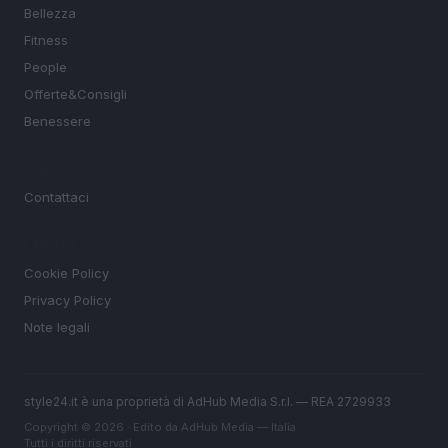
Bellezza
Fitness
People
Offerte&Consigli
Benessere
MAGAZINE
Contattaci
LEGALE
Cookie Policy
Privacy Policy
Note legali
style24.it è una proprietà di AdHub Media S.r.l. — REA 2729933
Copyright © 2026 · Edito da AdHub Media — Italia
Tutti i diritti riservati