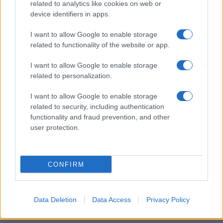
related to analytics like cookies on web or
Copenhagen Fashion Week SS27: le novità che stanno
device identifiers in apps.
rivoluzionando la moda
Cristian Castiglioni · 8 Ago 2026
I want to allow Google to enable storage
related to functionality of the website or app.
LIFESTYLE
I want to allow Google to enable storage
related to personalization.
I want to allow Google to enable storage
related to security, including authentication
functionality and fraud prevention, and other
user protection.
CONFIRM
Scopri Rocca San Giovanni, il borgo abruzzese tra
Data Deletion
Data Access
Privacy Policy
mare e storia
Cristian Castiglioni · 8 Ago 2026