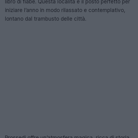
libro di fiabe. Questa località è il posto perfetto per
iniziare l’anno in modo rilassato e contemplativo,
lontano dal trambusto delle città.
Prossedi offre un’atmosfera magica, ricca di storia