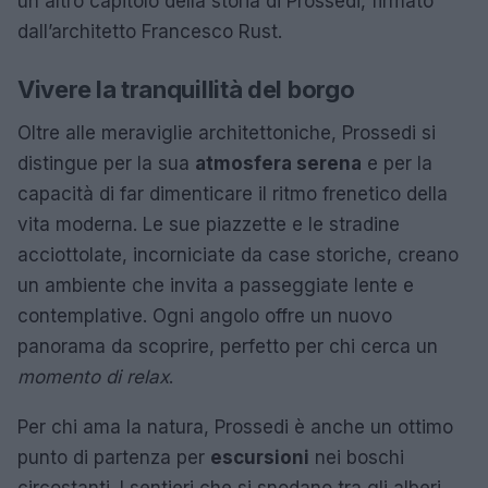
un altro capitolo della storia di Prossedi, firmato
dall’architetto Francesco Rust.
Vivere la tranquillità del borgo
Oltre alle meraviglie architettoniche, Prossedi si
distingue per la sua
atmosfera serena
e per la
capacità di far dimenticare il ritmo frenetico della
vita moderna. Le sue piazzette e le stradine
acciottolate, incorniciate da case storiche, creano
un ambiente che invita a passeggiate lente e
contemplative. Ogni angolo offre un nuovo
panorama da scoprire, perfetto per chi cerca un
momento di relax
.
Per chi ama la natura, Prossedi è anche un ottimo
punto di partenza per
escursioni
nei boschi
circostanti. I sentieri che si snodano tra gli alberi