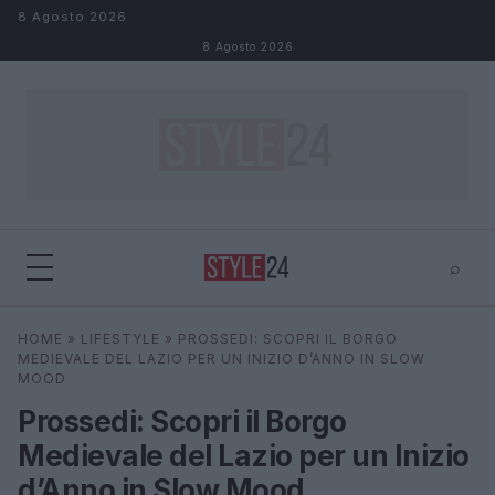
Salta al contenuto
8 Agosto 2026
8 Agosto 2026
⌕
×
⌕
HOME
»
LIFESTYLE
»
PROSSEDI: SCOPRI IL BORGO
Cerca
MEDIEVALE DEL LAZIO PER UN INIZIO D’ANNO IN SLOW
MOOD
Prossedi: Scopri il Borgo
Medievale del Lazio per un Inizio
d’Anno in Slow Mood