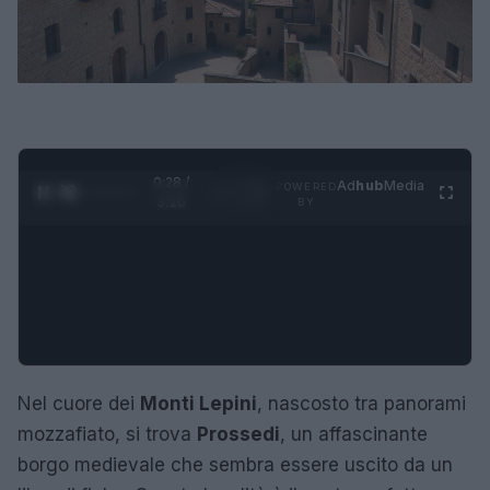
0:29 /
Ad
hub
Media
POWERED
1
/
4
3:16
BY
Nel cuore dei
Monti Lepini
, nascosto tra panorami
mozzafiato, si trova
Prossedi
, un affascinante
borgo medievale che sembra essere uscito da un