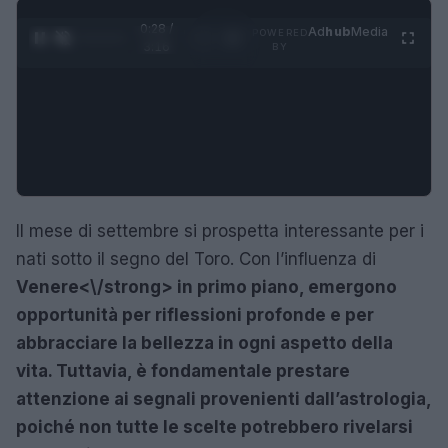
0:29 /
Ad
hub
Media
POWERED
1
/
4
3:16
BY
Il mese di settembre si prospetta interessante per i
nati sotto il segno del Toro. Con l’influenza di
Venere<\/strong> in primo piano, emergono
opportunità per riflessioni profonde e per
abbracciare la bellezza in ogni aspetto della
vita. Tuttavia, è fondamentale prestare
attenzione ai segnali provenienti dall’astrologia,
poiché non tutte le scelte potrebbero rivelarsi