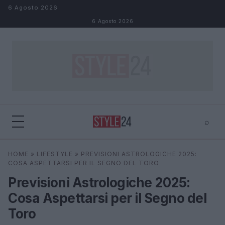
Salta al contenuto
6 Agosto 2026
6 Agosto 2026
⌕
×
⌕
HOME
»
LIFESTYLE
»
PREVISIONI ASTROLOGICHE 2025:
Cerca
COSA ASPETTARSI PER IL SEGNO DEL TORO
Previsioni Astrologiche 2025:
Cosa Aspettarsi per il Segno del
Toro