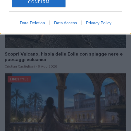
CONFIRM
Data Deletion
Data Access
Privacy Policy
Scopri Vulcano, l’isola delle Eolie con spiagge nere e
paesaggi vulcanici
Cristian Castiglioni · 6 Ago 2026
LIFESTYLE