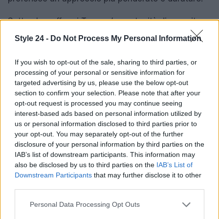
Settembre offre ai Toro un’opportunità di crescita
personale e di riflessione. È un periodo da
Style 24 -
Do Not Process My Personal Information
affrontare con attenzione, bilanciando l’intensità
delle emozioni con la necessità di stabilità. Con il
If you wish to opt-out of the sale, sharing to third parties, or
processing of your personal or sensitive information for
giusto equilibrio, i nati sotto questo segno possono
targeted advertising by us, please use the below opt-out
navigare con successo in un mese ricco di
section to confirm your selection. Please note that after your
opportunità e sfide.
opt-out request is processed you may continue seeing
interest-based ads based on personal information utilized by
us or personal information disclosed to third parties prior to
your opt-out. You may separately opt-out of the further
disclosure of your personal information by third parties on the
AUTORE
Staff
IAB’s list of downstream participants. This information may
also be disclosed by us to third parties on the
IAB’s List of
Downstream Participants
that may further disclose it to other
third parties.
Please note that this website/app uses one or more Google
Personal Data Processing Opt Outs
services and may gather and store information including but