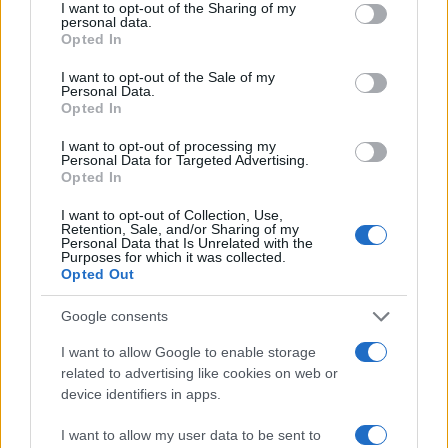
not limited to your visit or usage behaviour. You may click to
I want to opt-out of the Sharing of my
personal data.
grant or deny consent to Google and its third-party tags to
Opted In
use your data for below specified purposes in below Google
consent section.
I want to opt-out of the Sale of my
Personal Data.
Opted In
I want to opt-out of processing my
Personal Data for Targeted Advertising.
Opted In
I want to opt-out of Collection, Use,
Retention, Sale, and/or Sharing of my
Personal Data that Is Unrelated with the
Purposes for which it was collected.
Opted Out
Google consents
I want to allow Google to enable storage
related to advertising like cookies on web or
Continua a leggere
device identifiers in apps.
I want to allow my user data to be sent to
LIFESTYLE