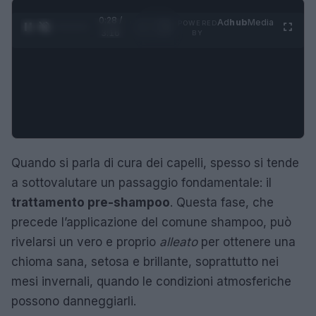
0:29 /
Ad
hub
Media
POWERED
1
/
4
3:16
BY
Quando si parla di cura dei capelli, spesso si tende
a sottovalutare un passaggio fondamentale: il
trattamento pre-shampoo
. Questa fase, che
precede l’applicazione del comune shampoo, può
rivelarsi un vero e proprio
alleato
per ottenere una
chioma sana, setosa e brillante, soprattutto nei
mesi invernali, quando le condizioni atmosferiche
possono danneggiarli.