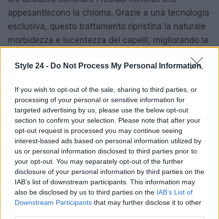
appesantiscono la chioma. Grazie a una tecnologia
esclusiva, questo trattamento ripristina la naturale
morbidezza e lucentezza dei capelli, migliorando la
loro resistenza fino al
99%
rispetto alla forza
Style 24 -
Do Not Process My Personal Information
originaria.
Il pre-shampoo rappresenta una vera rivoluzione
If you wish to opt-out of the sale, sharing to third parties, or
processing of your personal or sensitive information for
nella cura dei capelli. Con un semplice gesto, è
targeted advertising by us, please use the below opt-out
possibile trasformare la propria routine in un rituale
section to confirm your selection. Please note that after your
di bellezza e benessere, assicurando a ogni chioma
opt-out request is processed you may continue seeing
interest-based ads based on personal information utilized by
la salute e la luminosità che merita, anche nei
us or personal information disclosed to third parties prior to
periodi più critici.
your opt-out. You may separately opt-out of the further
disclosure of your personal information by third parties on the
IAB’s list of downstream participants. This information may
also be disclosed by us to third parties on the
IAB’s List of
AUTORE
Downstream Participants
that may further disclose it to other
Staff
third parties.