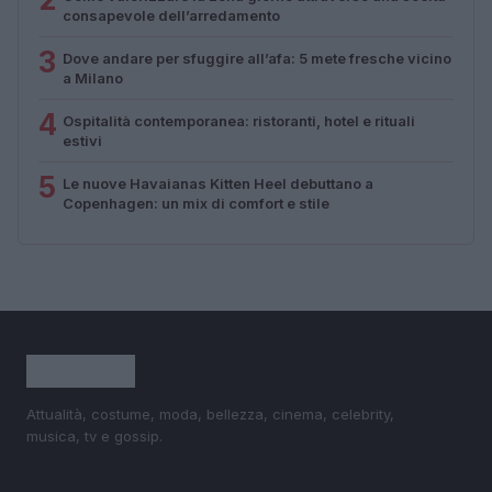
consapevole dell’arredamento
3
Dove andare per sfuggire all’afa: 5 mete fresche vicino
a Milano
4
Ospitalità contemporanea: ristoranti, hotel e rituali
estivi
5
Le nuove Havaianas Kitten Heel debuttano a
Copenhagen: un mix di comfort e stile
Attualità, costume, moda, bellezza, cinema, celebrity,
musica, tv e gossip.