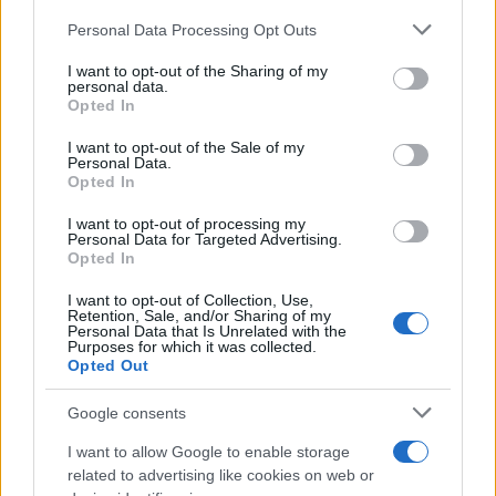
Please note that this website/app uses one or more Google
Personal Data Processing Opt Outs
services and may gather and store information including but
not limited to your visit or usage behaviour. You may click to
I want to opt-out of the Sharing of my
personal data.
grant or deny consent to Google and its third-party tags to
Opted In
use your data for below specified purposes in below Google
consent section.
I want to opt-out of the Sale of my
Personal Data.
Opted In
I want to opt-out of processing my
Personal Data for Targeted Advertising.
Opted In
I want to opt-out of Collection, Use,
Retention, Sale, and/or Sharing of my
Personal Data that Is Unrelated with the
Purposes for which it was collected.
Opted Out
Google consents
I want to allow Google to enable storage
related to advertising like cookies on web or