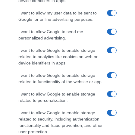
device identifiers in apps.
I want to allow my user data to be sent to
Continua a leggere
Google for online advertising purposes.
LIFESTYLE
I want to allow Google to send me
personalized advertising.
I want to allow Google to enable storage
related to analytics like cookies on web or
device identifiers in apps.
I want to allow Google to enable storage
related to functionality of the website or app.
I want to allow Google to enable storage
related to personalization.
I want to allow Google to enable storage
Sri Lanka: itinerari tra spiritualità, architettura e
related to security, including authentication
spiagge paradisiache
functionality and fraud prevention, and other
Matteo Pellegrino · 8 Ago 2026
user protection.