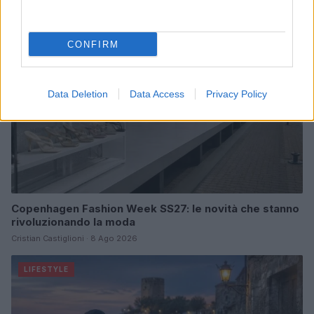
LIFESTYLE
CONFIRM
Data Deletion
Data Access
Privacy Policy
Copenhagen Fashion Week SS27: le novità che stanno
rivoluzionando la moda
Cristian Castiglioni · 8 Ago 2026
LIFESTYLE