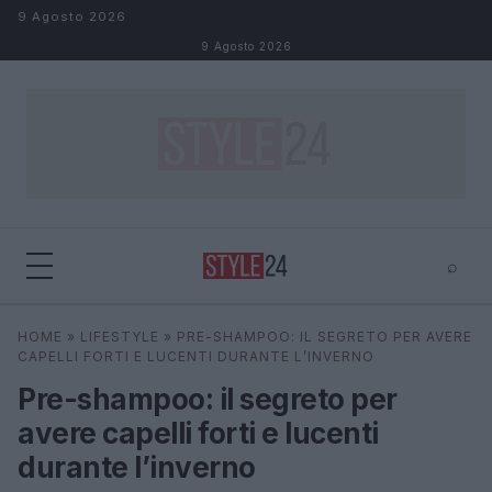
Salta al contenuto
9 Agosto 2026
9 Agosto 2026
⌕
×
⌕
HOME
»
LIFESTYLE
»
PRE-SHAMPOO: IL SEGRETO PER AVERE
Cerca
CAPELLI FORTI E LUCENTI DURANTE L’INVERNO
Pre-shampoo: il segreto per
avere capelli forti e lucenti
durante l’inverno