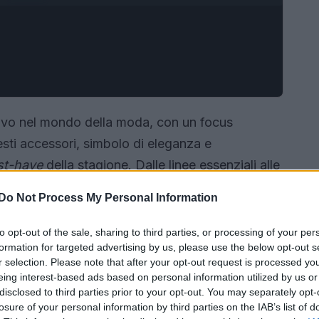
ivo nel mondo della moda, con un focus
esti accessori, simbolo di eleganza e
t-have
della stagione. Dalle linee essenziali alle
 in pelle promettono di soddisfare ogni esigenza
Do Not Process My Personal Information
to opt-out of the sale, sharing to third parties, or processing of your per
formation for targeted advertising by us, please use the below opt-out s
r selection. Please note that after your opt-out request is processed y
eing interest-based ads based on personal information utilized by us or
disclosed to third parties prior to your opt-out. You may separately opt-
losure of your personal information by third parties on the IAB’s list of