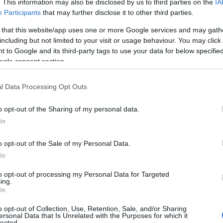
. This information may also be disclosed by us to third parties on the
IA
Participants
that may further disclose it to other third parties.
 that this website/app uses one or more Google services and may gath
including but not limited to your visit or usage behaviour. You may click 
 to Google and its third-party tags to use your data for below specifi
ogle consent section.
l Data Processing Opt Outs
o opt-out of the Sharing of my personal data.
In
hette in pelle
o opt-out of the Sale of my Personal Data.
In
à di modelli che celebrano la versatilità di
to opt-out of processing my Personal Data for Targeted
i
hanno optato per versioni oversize,
ing.
In
n una maxi pouch da portare sotto il braccio. Al
Giorgio Armani
hanno scelto un approccio
o opt-out of Collection, Use, Retention, Sale, and/or Sharing
ersonal Data that Is Unrelated with the Purposes for which it
tri, esaltando la semplicità della pelle liscia.
lected.