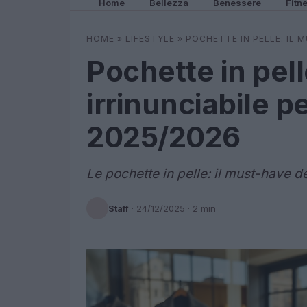
Home
Bellezza
Benessere
Fitn
HOME
»
LIFESTYLE
»
POCHETTE IN PELLE: IL 
Pochette in pell
irrinunciabile p
2025/2026
Le pochette in pelle: il must-have de
Staff
·
24/12/2025
· 2 min