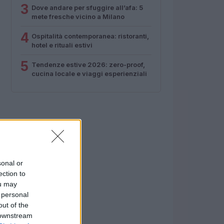
3
Dove andare per sfuggire all’afa: 5
mete fresche vicino a Milano
4
Ospitalità contemporanea: ristoranti,
hotel e rituali estivi
5
Tendenze estive 2026: zero-proof,
cucina locale e viaggi esperienziali
sonal or
ection to
ou may
 personal
out of the
 downstream