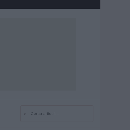
⌕
Cerca