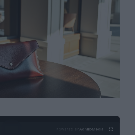
Ad
hub
Media
POWERED BY