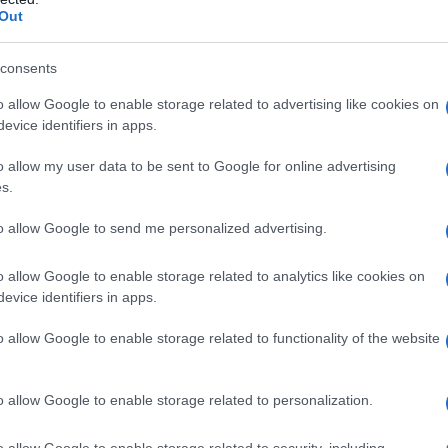
Out
consents
di ogni creazione, superando il concetto
o allow Google to enable storage related to advertising like cookies on
riegate, come quelle di
Gabriela Hearst
,
evice identifiers in apps.
i che mettono in risalto la naturalità del
o allow my user data to be sent to Google for online advertising
 quelle di
Elisabetta Franchi
, propongono
s.
pri gioielli, arricchite da dettagli come la
to allow Google to send me personalized advertising.
o allow Google to enable storage related to analytics like cookies on
evice identifiers in apps.
le: un modello chiave
o allow Google to enable storage related to functionality of the website
 pochette lunga e affusolata emerge come uno dei
 silhouette, pensata per essere portata con
o allow Google to enable storage related to personalization.
 perfettamente a look diurno e serali.
n design privo di manici, la pochette lunga
o allow Google to enable storage related to security, including