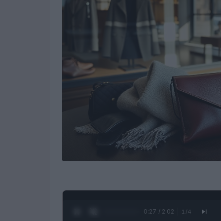
0:28 / 2:02
1
/
4