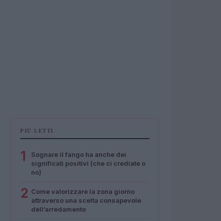
PIÙ LETTI
1
Sognare il fango ha anche dei
significati positivi (che ci crediate o
no)
2
Come valorizzare la zona giorno
attraverso una scelta consapevole
dell’arredamento