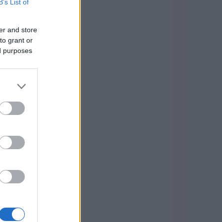
B’s List of
er and store
to grant or
ed purposes