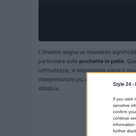
L’inverno segna un momento significat
particolare sulle
pochette in pelle
. Qu
raffinatezza, si impongono come il
mus
interpretazioni più audaci, le pochette
Style 24 -
stilistica.
If you wish 
sensitive in
confirm you
continue se
information 
further disc