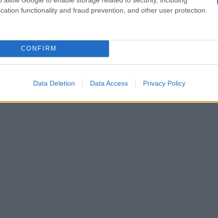
cation functionality and fraud prevention, and other user protection.
er un
tailleur
elegante o un abito da sera.
CONFIRM
Data Deletion
Data Access
Privacy Policy