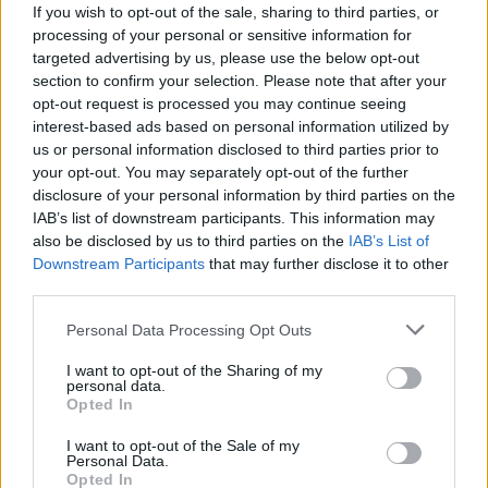
distanza tra valori annunciati e comportamenti
If you wish to opt-out of the sale, sharing to third parties, or
processing of your personal or sensitive information for
concreti.
targeted advertising by us, please use the below opt-out
section to confirm your selection. Please note that after your
Infine, richiamando le parole pronunciate da
opt-out request is processed you may continue seeing
Rosario Livatino prima di morire — «
Alla fine della
interest-based ads based on personal information utilized by
vita non ci sarà chiesto se siamo stati credenti, ma
us or personal information disclosed to third parties prior to
your opt-out. You may separately opt-out of the further
se siamo stati credibili
» — Placido si è interrogato
disclosure of your personal information by third parties on the
sulla qualità della classe politica: quanta credibilità
IAB’s list of downstream participants. This information may
rimane in chi esercita ruoli pubblici nello Stato e in
also be disclosed by us to third parties on the
IAB’s List of
Downstream Participants
that may further disclose it to other
Parlamento? Questo interrogativo ha chiuso la sua
third parties.
presentazione, collegando la dimensione artistica a
Please note that this website/app uses one or more Google
una questione morale e civile.
Personal Data Processing Opt Outs
services and may gather and store information including but
not limited to your visit or usage behaviour. You may click to
I want to opt-out of the Sharing of my
personal data.
grant or deny consent to Google and its third-party tags to
Opted In
use your data for below specified purposes in below Google
AUTORE
consent section.
Camilla Fiore
I want to opt-out of the Sale of my
Personal Data.
Camilla Fiore, da Verona, annotò la prima
Opted In