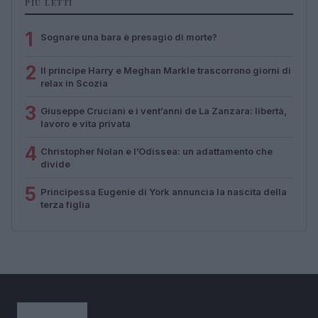
PIÙ LETTI
1
Sognare una bara è presagio di morte?
2
Il principe Harry e Meghan Markle trascorrono giorni di
relax in Scozia
3
Giuseppe Cruciani e i vent’anni de La Zanzara: libertà,
lavoro e vita privata
4
Christopher Nolan e l’Odissea: un adattamento che
divide
5
Principessa Eugenie di York annuncia la nascita della
terza figlia