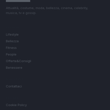
Attualità, costume, moda, bellezza, cinema, celebrity,
musica, tv e gossip.
SEZIONI
Lifestyle
Bellezza
Fitness
People
Offerte&Consigli
Benessere
MAGAZINE
Contattaci
LEGALE
Cookie Policy