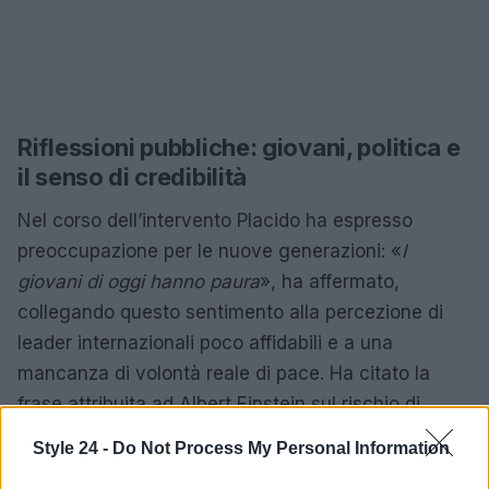
Riflessioni pubbliche: giovani, politica e
il senso di credibilità
Nel corso dell’intervento Placido ha espresso
preoccupazione per le nuove generazioni: «
I
giovani di oggi hanno paura
», ha affermato,
collegando questo sentimento alla percezione di
leader internazionali poco affidabili e a una
mancanza di volontà reale di pace. Ha citato la
frase attribuita ad Albert Einstein sul rischio di
distruzione per evocare la gravità delle tensioni
Style 24 -
Do Not Process My Personal Information
mondiali: la sua provocazione è volta a misurare la