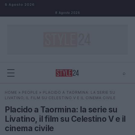
Salta al contenuto
8 Agosto 2026
8 Agosto 2026
⌕
×
⌕
HOME
»
PEOPLE
»
PLACIDO A TAORMINA: LA SERIE SU
Cerca
LIVATINO, IL FILM SU CELESTINO V E IL CINEMA CIVILE
Placido a Taormina: la serie su
Livatino, il film su Celestino V e il
cinema civile