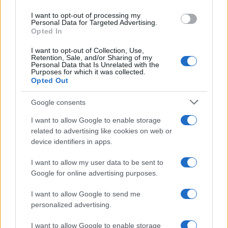
review dopo aver testato un siero durante la
I want to opt-out of processing my
Fiera della Cosmesi: quell’articolo cambiò la
Personal Data for Targeted Advertising.
linea editoriale dedicata alla prova prodotto.
Opted In
Propone rubriche con taglio rigoroso e porta
in redazione la precisione di chi colleziona
I want to opt-out of Collection, Use,
Retention, Sale, and/or Sharing of my
vecchi campionari.
Personal Data that Is Unrelated with the
Purposes for which it was collected.
Opted Out
Google consents
I want to allow Google to enable storage
related to advertising like cookies on web or
device identifiers in apps.
I want to allow my user data to be sent to
Google for online advertising purposes.
I want to allow Google to send me
personalized advertising.
I want to allow Google to enable storage