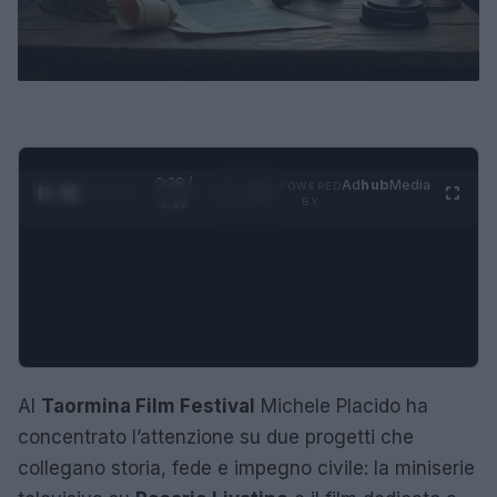
0:29 /
Ad
hub
Media
POWERED
1
/
4
3:16
BY
Al
Taormina Film Festival
Michele Placido ha
concentrato l’attenzione su due progetti che
collegano storia, fede e impegno civile: la miniserie