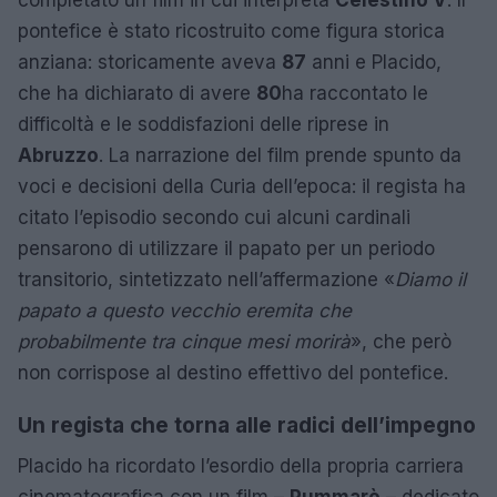
completato un film in cui interpreta
Celestino V
. Il
pontefice è stato ricostruito come figura storica
anziana: storicamente aveva
87
anni e Placido,
che ha dichiarato di avere
80
ha raccontato le
difficoltà e le soddisfazioni delle riprese in
Abruzzo
. La narrazione del film prende spunto da
voci e decisioni della Curia dell’epoca: il regista ha
citato l’episodio secondo cui alcuni cardinali
pensarono di utilizzare il papato per un periodo
transitorio, sintetizzato nell’affermazione «
Diamo il
papato a questo vecchio eremita che
probabilmente tra cinque mesi morirà
», che però
non corrispose al destino effettivo del pontefice.
Un regista che torna alle radici dell’impegno
Placido ha ricordato l’esordio della propria carriera