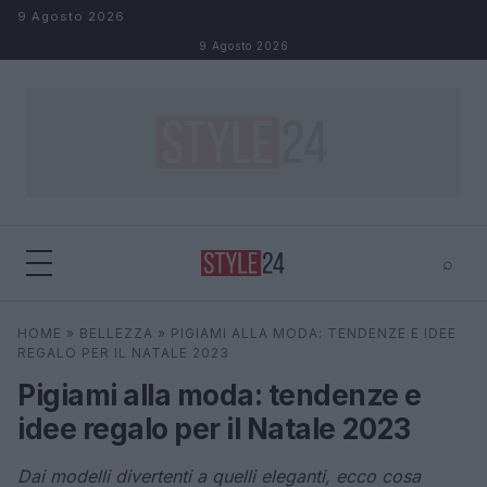
Salta al contenuto
9 Agosto 2026
9 Agosto 2026
⌕
×
⌕
HOME
»
BELLEZZA
»
PIGIAMI ALLA MODA: TENDENZE E IDEE
Cerca
REGALO PER IL NATALE 2023
Pigiami alla moda: tendenze e
idee regalo per il Natale 2023
Dai modelli divertenti a quelli eleganti, ecco cosa