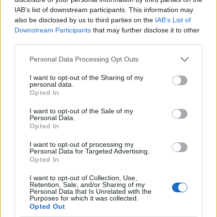
IAB’s list of downstream participants. This information may
also be disclosed by us to third parties on the
IAB’s List of
Downstream Participants
that may further disclose it to other
third parties.
Please note that this website/app uses one or more Google
Personal Data Processing Opt Outs
services and may gather and store information including but
Come il face icing può trasformare la tua routine di
not limited to your visit or usage behaviour. You may click to
I want to opt-out of the Sharing of my
bellezza
personal data.
grant or deny consent to Google and its third-party tags to
Cristian Castiglioni · 9 Ago 2026
Opted In
use your data for below specified purposes in below Google
consent section.
I want to opt-out of the Sale of my
BELLEZZA
Personal Data.
Opted In
I want to opt-out of processing my
Personal Data for Targeted Advertising.
Opted In
I want to opt-out of Collection, Use,
Retention, Sale, and/or Sharing of my
Personal Data that Is Unrelated with the
Purposes for which it was collected.
Opted Out