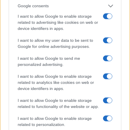
Google consents
I want to allow Google to enable storage
Come ottenere ricci morbidi e definiti con la giusta
related to advertising like cookies on web or
routine di cura
device identifiers in apps.
Cristian Castiglioni · 9 Ago 2026
I want to allow my user data to be sent to
BELLEZZA
Google for online advertising purposes.
I want to allow Google to send me
personalized advertising.
I want to allow Google to enable storage
related to analytics like cookies on web or
device identifiers in apps.
I want to allow Google to enable storage
related to functionality of the website or app.
I want to allow Google to enable storage
Galib Gassanoff e Institution trionfano a Copenhagen
related to personalization.
con la collezione Primavera/Estate 2027