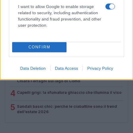
I want to allow Google to enable storage
Matteo Pellegrino · 8 Ago 2026
related to security, including authentication
functionality and fraud prevention, and other
user protection.
PIÙ LETTI
1
Come ottenere una manicure impeccabile e duratura
CONFIRM
2
Scopri le tendenze beauty di agosto 2026: dalle spa di
lusso alle novità make-up
Data Deletion
Data Access
Privacy Policy
3
Bikini con stampa pitonata: il trend estivo scelto da
Chiara Ferragni sul lago di Como
4
Capelli grigi: la sfumatura ghiaccio che illumina il viso
5
Sandali bassi chic: perché le ciabattine sono il trend
dell’estate 2026