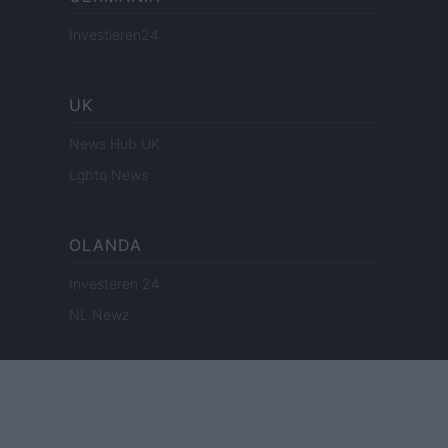
Investieren24
UK
News Hub UK
Lgbtq News
OLANDA
Investeren 24
NL Newz