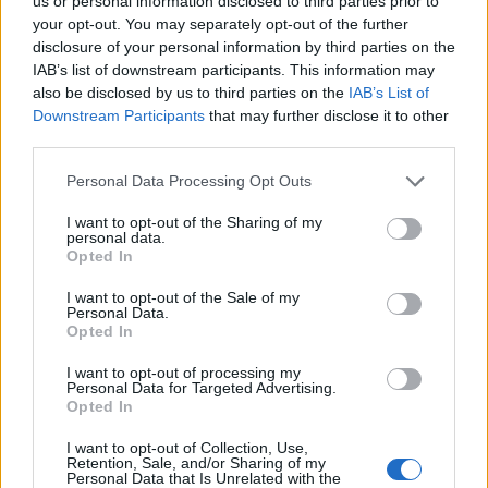
us or personal information disclosed to third parties prior to
your opt-out. You may separately opt-out of the further
disclosure of your personal information by third parties on the
IAB’s list of downstream participants. This information may
also be disclosed by us to third parties on the
IAB’s List of
Downstream Participants
that may further disclose it to other
third parties.
Please note that this website/app uses one or more Google
Personal Data Processing Opt Outs
services and may gather and store information including but
not limited to your visit or usage behaviour. You may click to
I want to opt-out of the Sharing of my
personal data.
grant or deny consent to Google and its third-party tags to
Opted In
use your data for below specified purposes in below Google
consent section.
I want to opt-out of the Sale of my
Personal Data.
Opted In
Continua a leggere
I want to opt-out of processing my
Personal Data for Targeted Advertising.
Opted In
LIFESTYLE
I want to opt-out of Collection, Use,
Retention, Sale, and/or Sharing of my
Personal Data that Is Unrelated with the