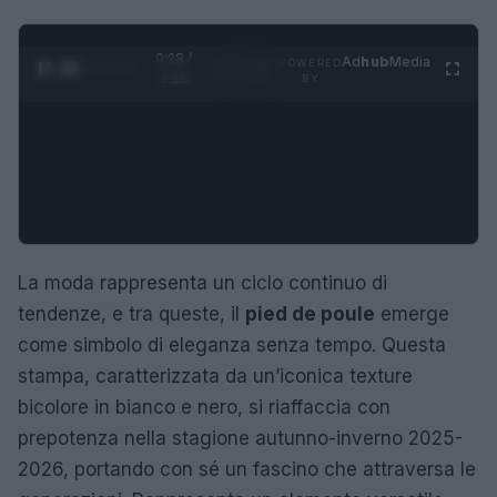
0:29 /
Ad
hub
Media
POWERED
1
/
4
3:16
BY
La moda rappresenta un ciclo continuo di
tendenze, e tra queste, il
pied de poule
emerge
come simbolo di eleganza senza tempo. Questa
stampa, caratterizzata da un’iconica texture
bicolore in bianco e nero, si riaffaccia con
prepotenza nella stagione autunno-inverno 2025-
2026, portando con sé un fascino che attraversa le