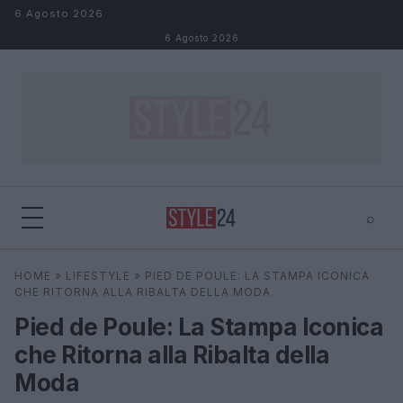
Salta al contenuto
6 Agosto 2026
6 Agosto 2026
⌕
×
⌕
HOME
»
LIFESTYLE
»
PIED DE POULE: LA STAMPA ICONICA
Cerca
CHE RITORNA ALLA RIBALTA DELLA MODA
Pied de Poule: La Stampa Iconica
che Ritorna alla Ribalta della
Moda