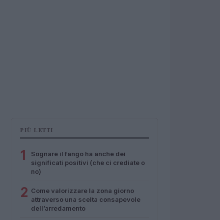
PIÙ LETTI
1
Sognare il fango ha anche dei
significati positivi (che ci crediate o
no)
2
Come valorizzare la zona giorno
attraverso una scelta consapevole
dell’arredamento