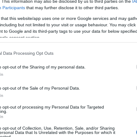
. This information may also be disclosed by us to third parties on the
IA
Participants
that may further disclose it to other third parties.
 that this website/app uses one or more Google services and may gath
including but not limited to your visit or usage behaviour. You may click 
 to Google and its third-party tags to use your data for below specifi
ogle consent section.
l Data Processing Opt Outs
o opt-out of the Sharing of my personal data.
ama cinematografico si arricchisce di storie che
In
adre e figlia. Diverse pellicole, attese nelle sale,
o opt-out of the Sale of my Personal Data.
me, dimostrando quanto esso possa ancora
In
ondo contemporaneo. Dalla
grazia
di Paolo
oachim Trier, ci si aspetta un periodo ricco di
to opt-out of processing my Personal Data for Targeted
ing.
In
o opt-out of Collection, Use, Retention, Sale, and/or Sharing
ersonal Data that Is Unrelated with the Purposes for which it
iglia
lected.