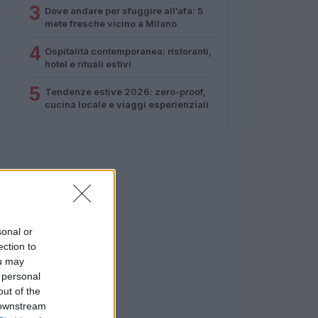
3
Dove andare per sfuggire all’afa: 5
mete fresche vicino a Milano
4
Ospitalità contemporanea: ristoranti,
hotel e rituali estivi
5
Tendenze estive 2026: zero-proof,
cucina locale e viaggi esperienziali
sonal or
ection to
ou may
 personal
out of the
 downstream