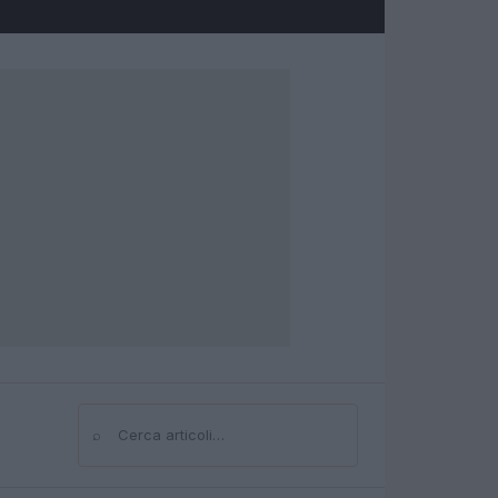
⌕
Cerca