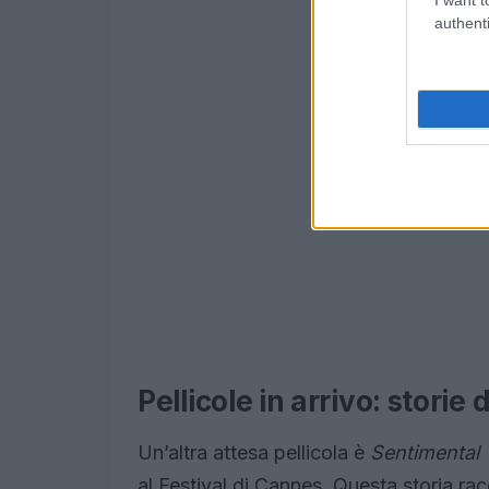
authenti
Pellicole in arrivo: storie 
Un’altra attesa pellicola è
Sentimental 
al Festival di Cannes. Questa storia racc