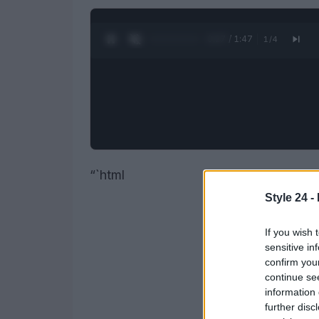
0:28 / 1:47
1
/
4
“`html
Style 24 -
If you wish 
sensitive in
confirm you
continue se
information 
further disc