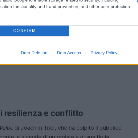
cation functionality and fraud prevention, and other user protection.
CONFIRM
Data Deletion
Data Access
Privacy Policy
di resilienza e conflitto
Value
di Joachim Trier, che ha colpito il pubblico
onta le vicende di un regista e di sua figlia,