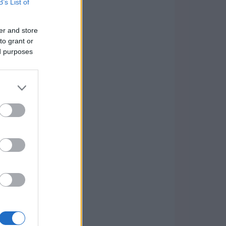
B’s List of
er and store
to grant or
ed purposes