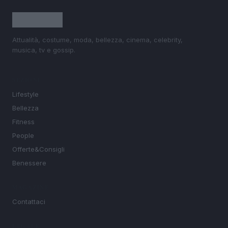
Attualità, costume, moda, bellezza, cinema, celebrity,
musica, tv e gossip.
SEZIONI
Lifestyle
Bellezza
Fitness
People
Offerte&Consigli
Benessere
MAGAZINE
Contattaci
LEGALE