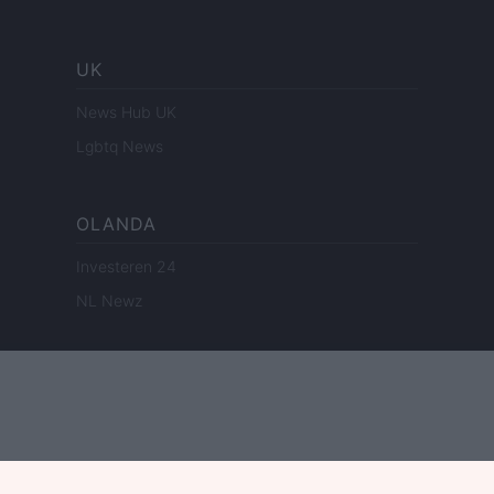
UK
News Hub UK
Lgbtq News
OLANDA
Investeren 24
NL Newz