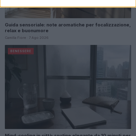
Guida sensoriale: note aromatiche per focalizzazione,
relax e buonumore
Camilla Fiore · 7 Ago 2026
BENESSERE
Mind-cooling in città: routine elegante da 10 minuti per