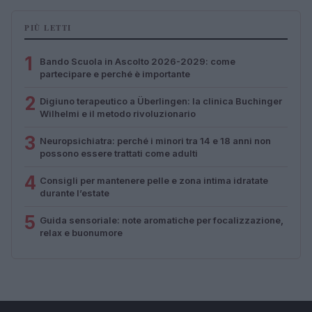
PIÙ LETTI
1
Bando Scuola in Ascolto 2026-2029: come
partecipare e perché è importante
2
Digiuno terapeutico a Überlingen: la clinica Buchinger
Wilhelmi e il metodo rivoluzionario
3
Neuropsichiatra: perché i minori tra 14 e 18 anni non
possono essere trattati come adulti
4
Consigli per mantenere pelle e zona intima idratate
durante l’estate
5
Guida sensoriale: note aromatiche per focalizzazione,
relax e buonumore