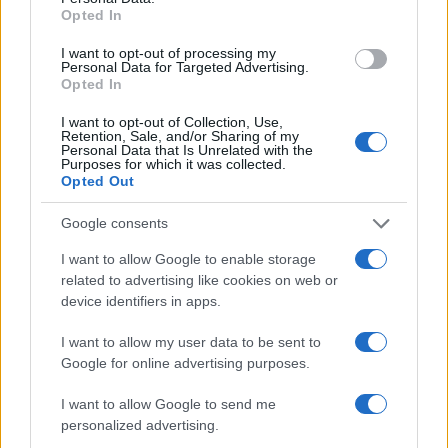
dopo una decisione professionale presa
Opted In
davanti al mercato di Porta Palazzo ha
lasciato il lavoro in brigata per il giornalismo
I want to opt-out of processing my
Personal Data for Targeted Advertising.
gastronomico. In redazione difende ricette
Opted In
tradotte in chiave contemporanea, porta la
firma su inchieste su mercati rionali e
I want to opt-out of Collection, Use,
conserva la collezione di ricettari della nonna.
Retention, Sale, and/or Sharing of my
Personal Data that Is Unrelated with the
Purposes for which it was collected.
Opted Out
Google consents
I want to allow Google to enable storage
related to advertising like cookies on web or
device identifiers in apps.
I want to allow my user data to be sent to
Google for online advertising purposes.
I want to allow Google to send me
personalized advertising.