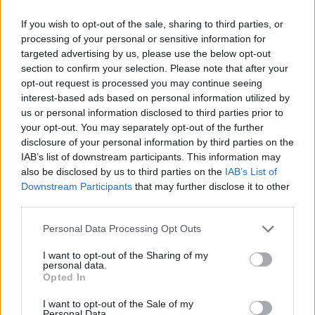
In definitiva, i
patti digitali
rappresentano un
If you wish to opt-out of the sale, sharing to third parties, or
approccio bilanciato tra tutela e educazione: non si
processing of your personal or sensitive information for
tratta soltanto di vietare, ma di costruire
targeted advertising by us, please use the below opt-out
section to confirm your selection. Please note that after your
responsabilità condivise e strumenti per affrontare
opt-out request is processed you may continue seeing
il
bullismo
e il
cyberbullismo
. La proposta è nata
interest-based ads based on personal information utilized by
dal mio doppio ruolo di madre e avvocato e viene
us or personal information disclosed to third parties prior to
your opt-out. You may separately opt-out of the further
presentata anche con l’intento di aprire un dialogo
disclosure of your personal information by third parties on the
costruttivo tra istituzioni scolastiche, famiglie e
IAB’s list of downstream participants. This information may
comunità. Se ben calibrati e applicati, questi patti
also be disclosed by us to third parties on the
IAB’s List of
Downstream Participants
that may further disclose it to other
possono trasformare la tecnologia da fonte di
third parties.
rischio a strumento di crescita per gli studenti.
Please note that this website/app uses one or more Google
Personal Data Processing Opt Outs
services and may gather and store information including but
not limited to your visit or usage behaviour. You may click to
I want to opt-out of the Sharing of my
personal data.
grant or deny consent to Google and its third-party tags to
AUTORE
Opted In
Luca Bellini
use your data for below specified purposes in below Google
consent section.
I want to opt-out of the Sale of my
Luca Bellini proviene dalle cucine torinesi:
Personal Data.