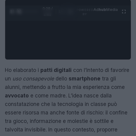
0:29 /
Ad
hub
Media
POWERED
1
/
4
2:02
BY
Ho elaborato i
patti digitali
con l’intento di favorire
un
uso consapevole
dello
smartphone
tra gli
alunni, mettendo a frutto la mia esperienza come
avvocato
e come madre. L’idea nasce dalla
constatazione che la tecnologia in classe può
essere risorsa ma anche fonte di rischio: il confine
tra gioco, informazione e molestie è sottile e
talvolta invisibile. In questo contesto, proporre