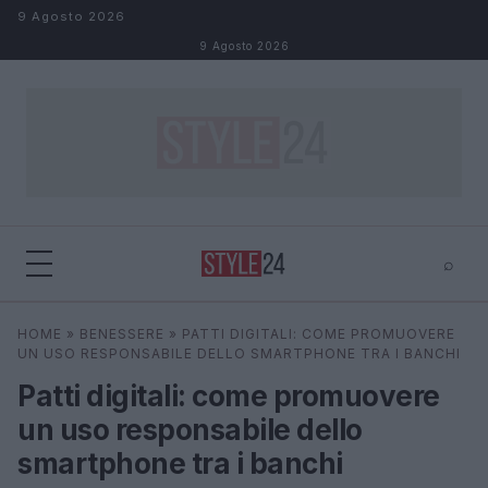
Salta al contenuto
9 Agosto 2026
9 Agosto 2026
⌕
×
⌕
HOME
»
BENESSERE
»
PATTI DIGITALI: COME PROMUOVERE
Cerca
UN USO RESPONSABILE DELLO SMARTPHONE TRA I BANCHI
Patti digitali: come promuovere
un uso responsabile dello
smartphone tra i banchi